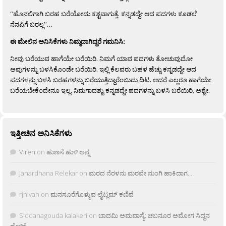
“ಹೊನಲಿಗಾಗಿ ಬರಹ ಬರೆಯೋದು ಕಶ್ಟವಾಗುತ್ತೆ. ಕನ್ನಡದ್ದೇ ಆದ ಪದಗಳು ಕೂಡಲೆ
ನೆನಪಿಗೆ ಬರಲ್ಲ”…
ಈ ಮೇಲಿನ ಅನಿಸಿಕೆಗಳು ನಿಮ್ಮದಾಗಿದ್ದರೆ ಗಮನಿಸಿ:
ನೀವು ಬರೆಯುವ ಹಾಗೆಯೇ ಬರೆಯಿರಿ. ನಿಮಗೆ ಯಾವ ಪದಗಳು ತೋಚುವುದೋ
ಅವುಗಳನ್ನು ಬಳಸಿಕೊಂಡೇ ಬರೆಯಿರಿ. ಇಲ್ಲಿ ಕೆಲವರು ಬಹಳ ಹೆಚ್ಚು ಕನ್ನಡದ್ದೇ ಆದ
ಪದಗಳನ್ನು ಬಳಸಿ ಬರಹಗಳನ್ನು ಬರೆಯುತ್ತಿದ್ದಾರೆಂಬುದು ದಿಟ. ಆದರೆ ಎಲ್ಲರೂ ಹಾಗೆಯೇ
ಬರೆಯಬೇಕೆಂದೇನೂ ಇಲ್ಲ. ನಿಮಗಾದಶ್ಟು ಕನ್ನಡದ್ದೇ ಪದಗಳನ್ನು ಬಳಸಿ ಬರೆಯಿರಿ, ಅಶ್ಟೇ.
ಇತ್ತೀಚಿನ ಅನಿಸಿಕೆಗಳು
Viren
on
ಹುಣಸೆ ಹುಳಿ ಅನ್ನ
Janardhana Relekar
on
ಮರದ ನೆರಳನು ಮರವೇ ನುಂಗಿ ಹಾಕಿದಾಗ…
rjnivah
on
ಮನಸೂರೆಗೊಳ್ಳುವ ಲೈಟ್ಲಮ್ ಕಣಿವೆ
Siddanagouda kalakeri
on
ಬಾದಮಿ ಅಮವಾಸ್ಯೆ: ಚಬನೂರ ಅಮೋಗ ಸಿದ್ದನ
ಹೇಳಿಕೆ