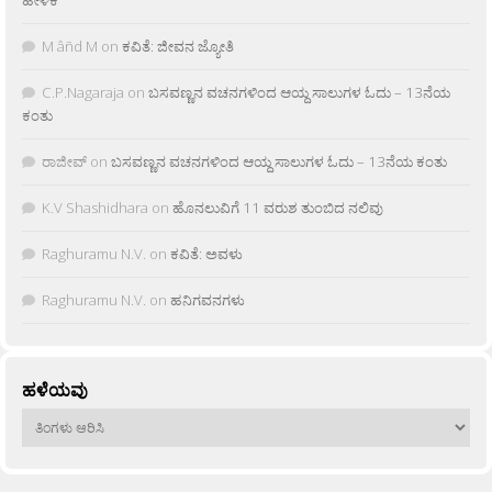
M âñd M
on
ಕವಿತೆ: ಜೀವನ ಜ್ಯೋತಿ
C.P.Nagaraja
on
ಬಸವಣ್ಣನ ವಚನಗಳಿಂದ ಆಯ್ದ ಸಾಲುಗಳ ಓದು – 13ನೆಯ
ಕಂತು
ರಾಜೀವ್
on
ಬಸವಣ್ಣನ ವಚನಗಳಿಂದ ಆಯ್ದ ಸಾಲುಗಳ ಓದು – 13ನೆಯ ಕಂತು
K.V Shashidhara
on
ಹೊನಲುವಿಗೆ 11 ವರುಶ ತುಂಬಿದ ನಲಿವು
Raghuramu N.V.
on
ಕವಿತೆ: ಅವಳು
Raghuramu N.V.
on
ಹನಿಗವನಗಳು
ಹಳೆಯವು
ಹಳೆಯವು