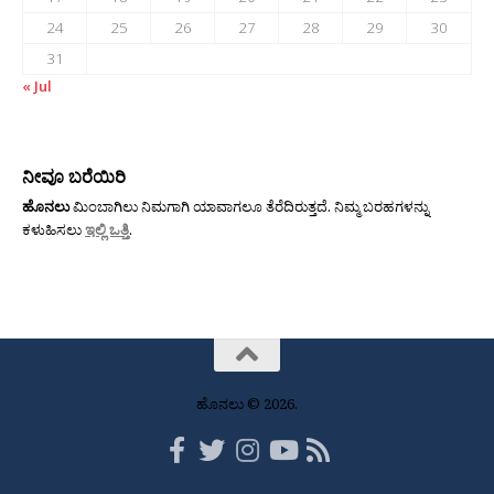
24
25
26
27
28
29
30
31
« Jul
ನೀವೂ ಬರೆಯಿರಿ
ಹೊನಲು
ಮಿಂಬಾಗಿಲು ನಿಮಗಾಗಿ ಯಾವಾಗಲೂ ತೆರೆದಿರುತ್ತದೆ. ನಿಮ್ಮ ಬರಹಗಳನ್ನು
ಕಳುಹಿಸಲು
ಇಲ್ಲಿ ಒತ್ತಿ
.
ಹೊನಲು © 2026.