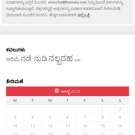
ಬರಹಗಳನ್ನು ಇಲ್ಲಿಗೆ ಮಿಂಚಿಸಿ:
minche@honalu.net
ನಿಮ್ಮ ಮಿಂಚೆ ವಿಳಾಸವನ್ನು
ಗುಟ್ಟಾಗಿಡಲಾಗುತ್ತದೆ. ಚಿತ್ರಗಳಿದ್ದರೆ ಅವುಗಳನ್ನು ಬರಹದ ಕಡತದೊಡನೆ ಸೇರಿಸಬೇಡಿ,
ಬೇರೆಯಾಗಿ ಮಿಂಚೆಗೆ ಅಂಟಿಸಿ. ಹೆಚ್ಚಿನ ಮಾಹಿತಿಗಾಗಿ
ಇಲ್ಲಿ ಒತ್ತಿ
.
ಕವಲುಗಳು
ನಲ್ಬರಹ
ನಡೆ-ನುಡಿ
ಅರಿಮೆ
ನಾಡು
ತೇದಿಮಣೆ
ಆಗಸ್ಟ್ 2026
M
T
W
T
F
S
S
1
2
3
4
5
6
7
8
9
10
11
12
13
14
15
16
17
18
19
20
21
22
23