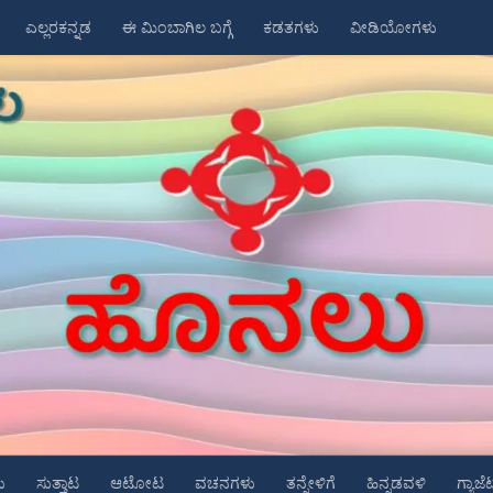
ಎಲ್ಲರಕನ್ನಡ
ಈ ಮಿಂಬಾಗಿಲ ಬಗ್ಗೆ
ಕಡತಗಳು
ವೀಡಿಯೋಗಳು
ು
ಸುತ್ತಾಟ
ಆಟೋಟ
ವಚನಗಳು
ತನ್ನೇಳಿಗೆ
ಹಿನ್ನಡವಳಿ
ಗ್ಯಾಜೆ