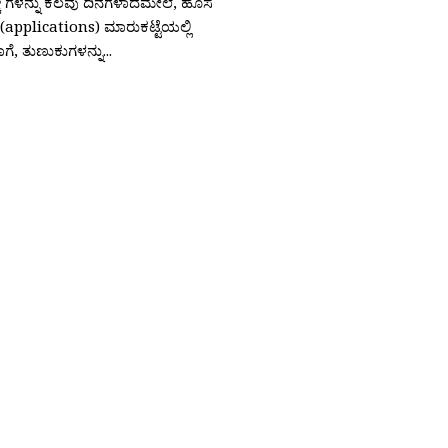
ಿಸ್ಕ್ ಗಳನ್ನು ಕೆಲವು ದಿನಗಳಾದಮೇಲೆ, ಹೊಸ
applications) ಮಾರುಕಟ್ಟೆಯಲ್ಲಿ
ಹಾಗೆ, ತುಣುಕುಗಳನ್ನು...