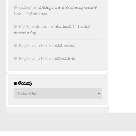
ರಾಜೀವ್
on
ಬಸವಣ್ಣನ ವಚನಗಳಿಂದ ಆಯ್ದ ಸಾಲುಗಳ
ಓದು – 13ನೆಯ ಕಂತು
K.V Shashidhara
on
ಹೊನಲುವಿಗೆ 11 ವರುಶ
ತುಂಬಿದ ನಲಿವು
Raghuramu N.V.
on
ಕವಿತೆ: ಅವಳು
Raghuramu N.V.
on
ಹನಿಗವನಗಳು
ಹಳೆಯವು
ಹಳೆಯವು