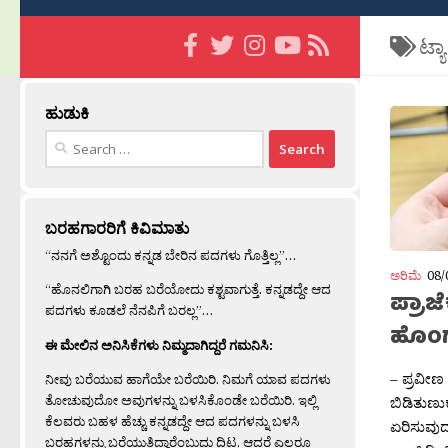
ಟ್ಯ
ಹುಡುಕಿ
Search
for:
ಬರಹಗಾರರಿಗೆ ಕಿವಿಮಾತು
“ನನಗೆ ಅಶ್ಟೊಂದು ಕನ್ನಡ ಬೇರಿನ ಪದಗಳು ಗೊತ್ತಿಲ್ಲ”…
ಅರಿಮೆ
08/
“ಹೊನಲಿಗಾಗಿ ಬರಹ ಬರೆಯೋದು ಕಶ್ಟವಾಗುತ್ತೆ. ಕನ್ನಡದ್ದೇ ಆದ
ಪ್ರಾಜ
ಪದಗಳು ಕೂಡಲೆ ನೆನಪಿಗೆ ಬರಲ್ಲ”…
ಹೊಂ
ಈ ಮೇಲಿನ ಅನಿಸಿಕೆಗಳು ನಿಮ್ಮದಾಗಿದ್ದರೆ ಗಮನಿಸಿ:
– ಪ್ರವೀಣ 
ನೀವು ಬರೆಯುವ ಹಾಗೆಯೇ ಬರೆಯಿರಿ. ನಿಮಗೆ ಯಾವ ಪದಗಳು
ತೋಚುವುದೋ ಅವುಗಳನ್ನು ಬಳಸಿಕೊಂಡೇ ಬರೆಯಿರಿ. ಇಲ್ಲಿ
ಬಿಡಿತುಣುಕ
ಕೆಲವರು ಬಹಳ ಹೆಚ್ಚು ಕನ್ನಡದ್ದೇ ಆದ ಪದಗಳನ್ನು ಬಳಸಿ
ಏರಿಸುವುದನ
ಬರಹಗಳನ್ನು ಬರೆಯುತ್ತಿದ್ದಾರೆಂಬುದು ದಿಟ. ಆದರೆ ಎಲ್ಲರೂ