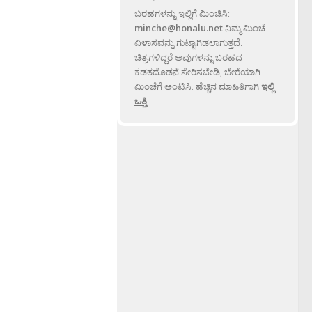
ಬರಹಗಳನ್ನು ಇಲ್ಲಿಗೆ ಮಿಂಚಿಸಿ:
minche@honalu.net
ನಿಮ್ಮ ಮಿಂಚೆ
ವಿಳಾಸವನ್ನು ಗುಟ್ಟಾಗಿಡಲಾಗುತ್ತದೆ.
ಚಿತ್ರಗಳಿದ್ದರೆ ಅವುಗಳನ್ನು ಬರಹದ
ಕಡತದೊಡನೆ ಸೇರಿಸಬೇಡಿ, ಬೇರೆಯಾಗಿ
ಮಿಂಚೆಗೆ ಅಂಟಿಸಿ. ಹೆಚ್ಚಿನ ಮಾಹಿತಿಗಾಗಿ
ಇಲ್ಲಿ
ಒತ್ತಿ
.