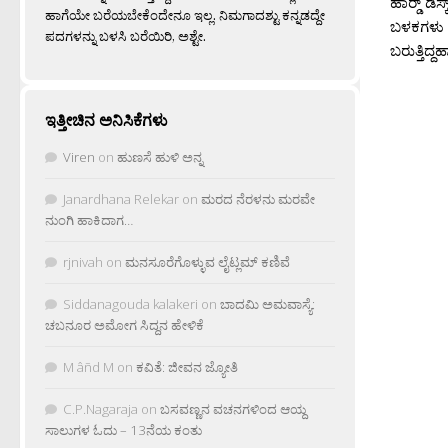
ಹಾರ‍್ಡ್ ಡ
ಹಾಗೆಯೇ ಬರೆಯಬೇಕೆಂದೇನೂ ಇಲ್ಲ. ನಿಮಗಾದಶ್ಟು ಕನ್ನಡದ್ದೇ
ಬಳಕಗಳು (
ಪದಗಳನ್ನು ಬಳಸಿ ಬರೆಯಿರಿ, ಅಶ್ಟೇ.
ಬರುತ್ತಿದ್ದ
ಇತ್ತೀಚಿನ ಅನಿಸಿಕೆಗಳು
Viren
on
ಹುಣಸೆ ಹುಳಿ ಅನ್ನ
Janardhana Relekar
on
ಮರದ ನೆರಳನು ಮರವೇ
ನುಂಗಿ ಹಾಕಿದಾಗ…
rjnivah
on
ಮನಸೂರೆಗೊಳ್ಳುವ ಲೈಟ್ಲಮ್ ಕಣಿವೆ
Siddanagouda kalakeri
on
ಬಾದಮಿ ಅಮವಾಸ್ಯೆ:
ಚಬನೂರ ಅಮೋಗ ಸಿದ್ದನ ಹೇಳಿಕೆ
M âñd M
on
ಕವಿತೆ: ಜೀವನ ಜ್ಯೋತಿ
C.P.Nagaraja
on
ಬಸವಣ್ಣನ ವಚನಗಳಿಂದ ಆಯ್ದ
ಸಾಲುಗಳ ಓದು – 13ನೆಯ ಕಂತು