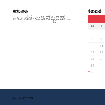
ಕವಲುಗಳು
ತೇದಿಮಣೆ
ನಲ್ಬರಹ
ನಡೆ-ನುಡಿ
ಅರಿಮೆ
ನಾಡು
M
T
3
4
10
11
17
18
24
25
31
« Jul
ಹೊನಲು © 2026.