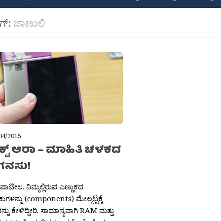
ಾಗ್:
ಜಾಣುಲಿ
04/2015
ೆಕ್ಟ್ ಆರಾ – ಮಾಹಿತಿ ಚಳಕದ
ಗನಸು!
ಪಾಟೀಲ. ನಿಮ್ಮಲ್ಲಿರುವ ಎಣ್ಣುಕದ
ುಗಳನ್ನು (components) ಮೇಲ್ಮಟ್ಟಕ್ಕೆ
್ನು ಕೇಳಿದ್ದೀರಿ. ಸಾಮಾನ್ಯವಾಗಿ RAM ಮತ್ತು