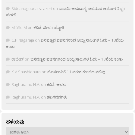
Siddanagouda kalakeri
on
ಬಾದಮಿ ಅಮವಾಸ್ಯೆ: ಚಬನೂರ ಅಮೋಗ ಸಿದ್ದನ
ಹೇಳಿಕೆ
M âñd M
on
ಕವಿತೆ: ಜೀವನ ಜ್ಯೋತಿ
C.P.Nagaraja
on
ಬಸವಣ್ಣನ ವಚನಗಳಿಂದ ಆಯ್ದ ಸಾಲುಗಳ ಓದು – 13ನೆಯ
ಕಂತು
ರಾಜೀವ್
on
ಬಸವಣ್ಣನ ವಚನಗಳಿಂದ ಆಯ್ದ ಸಾಲುಗಳ ಓದು – 13ನೆಯ ಕಂತು
K.V Shashidhara
on
ಹೊನಲುವಿಗೆ 11 ವರುಶ ತುಂಬಿದ ನಲಿವು
Raghuramu N.V.
on
ಕವಿತೆ: ಅವಳು
Raghuramu N.V.
on
ಹನಿಗವನಗಳು
ಹಳೆಯವು
ಹಳೆಯವು