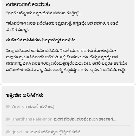
ಬರಹಗಾರರಿಗೆ ಕಿವಿಮಾತು
“ನನಗೆ ಅಶ್ಟೊಂದು ಕನ್ನಡ ಬೇರಿನ ಪದಗಳು ಗೊತ್ತಿಲ್ಲ”…
“ಹೊನಲಿಗಾಗಿ ಬರಹ ಬರೆಯೋದು ಕಶ್ಟವಾಗುತ್ತೆ. ಕನ್ನಡದ್ದೇ ಆದ ಪದಗಳು ಕೂಡಲೆ
ನೆನಪಿಗೆ ಬರಲ್ಲ”…
ಈ ಮೇಲಿನ ಅನಿಸಿಕೆಗಳು ನಿಮ್ಮದಾಗಿದ್ದರೆ ಗಮನಿಸಿ:
ನೀವು ಬರೆಯುವ ಹಾಗೆಯೇ ಬರೆಯಿರಿ. ನಿಮಗೆ ಯಾವ ಪದಗಳು ತೋಚುವುದೋ
ಅವುಗಳನ್ನು ಬಳಸಿಕೊಂಡೇ ಬರೆಯಿರಿ. ಇಲ್ಲಿ ಕೆಲವರು ಬಹಳ ಹೆಚ್ಚು ಕನ್ನಡದ್ದೇ ಆದ
ಪದಗಳನ್ನು ಬಳಸಿ ಬರಹಗಳನ್ನು ಬರೆಯುತ್ತಿದ್ದಾರೆಂಬುದು ದಿಟ. ಆದರೆ ಎಲ್ಲರೂ ಹಾಗೆಯೇ
ಬರೆಯಬೇಕೆಂದೇನೂ ಇಲ್ಲ. ನಿಮಗಾದಶ್ಟು ಕನ್ನಡದ್ದೇ ಪದಗಳನ್ನು ಬಳಸಿ ಬರೆಯಿರಿ, ಅಶ್ಟೇ.
ಇತ್ತೀಚಿನ ಅನಿಸಿಕೆಗಳು
Viren
on
ಹುಣಸೆ ಹುಳಿ ಅನ್ನ
Janardhana Relekar
on
ಮರದ ನೆರಳನು ಮರವೇ ನುಂಗಿ ಹಾಕಿದಾಗ…
rjnivah
on
ಮನಸೂರೆಗೊಳ್ಳುವ ಲೈಟ್ಲಮ್ ಕಣಿವೆ