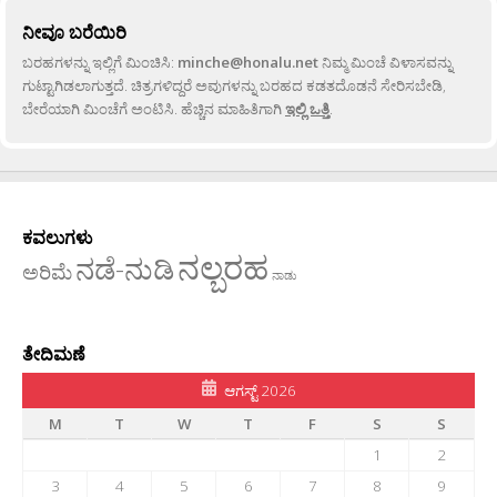
ನೀವೂ ಬರೆಯಿರಿ
ಬರಹಗಳನ್ನು ಇಲ್ಲಿಗೆ ಮಿಂಚಿಸಿ:
minche@honalu.net
ನಿಮ್ಮ ಮಿಂಚೆ ವಿಳಾಸವನ್ನು
ಗುಟ್ಟಾಗಿಡಲಾಗುತ್ತದೆ. ಚಿತ್ರಗಳಿದ್ದರೆ ಅವುಗಳನ್ನು ಬರಹದ ಕಡತದೊಡನೆ ಸೇರಿಸಬೇಡಿ,
ಬೇರೆಯಾಗಿ ಮಿಂಚೆಗೆ ಅಂಟಿಸಿ. ಹೆಚ್ಚಿನ ಮಾಹಿತಿಗಾಗಿ
ಇಲ್ಲಿ ಒತ್ತಿ
.
ಕವಲುಗಳು
ನಲ್ಬರಹ
ನಡೆ-ನುಡಿ
ಅರಿಮೆ
ನಾಡು
ತೇದಿಮಣೆ
ಆಗಸ್ಟ್ 2026
M
T
W
T
F
S
S
1
2
3
4
5
6
7
8
9