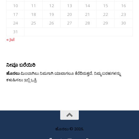
10
11
12
13
14
15
16
17
18
19
20
21
22
23
24
25
26
27
28
29
30
31
« Jul
ನೀವೂ ಬರೆಯಿರಿ
ಹೊನಲು
ಮಿಂಬಾಗಿಲು ನಿಮಗಾಗಿ ಯಾವಾಗಲೂ ತೆರೆದಿರುತ್ತದೆ. ನಿಮ್ಮ ಬರಹಗಳನ್ನು
ಕಳುಹಿಸಲು
ಇಲ್ಲಿ ಒತ್ತಿ
.
ಹೊನಲು © 2026.