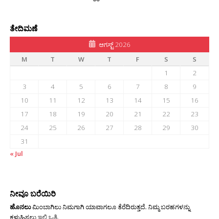
ತೇದಿಮಣೆ
ಆಗಸ್ಟ್ 2026
M
T
W
T
F
S
S
1
2
3
4
5
6
7
8
9
10
11
12
13
14
15
16
17
18
19
20
21
22
23
24
25
26
27
28
29
30
31
« Jul
ನೀವೂ ಬರೆಯಿರಿ
ಹೊನಲು
ಮಿಂಬಾಗಿಲು ನಿಮಗಾಗಿ ಯಾವಾಗಲೂ ತೆರೆದಿರುತ್ತದೆ. ನಿಮ್ಮ ಬರಹಗಳನ್ನು
ಕಳುಹಿಸಲು
ಇಲ್ಲಿ ಒತ್ತಿ
.