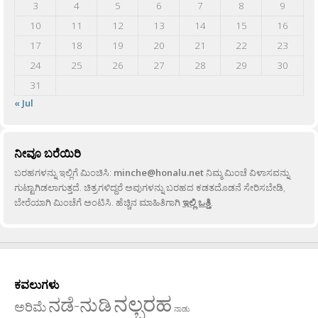
3
4
5
6
7
8
9
10
11
12
13
14
15
16
17
18
19
20
21
22
23
24
25
26
27
28
29
30
31
« Jul
ನೀವೂ ಬರೆಯಿರಿ
ಬರಹಗಳನ್ನು ಇಲ್ಲಿಗೆ ಮಿಂಚಿಸಿ:
minche@honalu.net
ನಿಮ್ಮ ಮಿಂಚೆ ವಿಳಾಸವನ್ನು
ಗುಟ್ಟಾಗಿಡಲಾಗುತ್ತದೆ. ಚಿತ್ರಗಳಿದ್ದರೆ ಅವುಗಳನ್ನು ಬರಹದ ಕಡತದೊಡನೆ ಸೇರಿಸಬೇಡಿ,
ಬೇರೆಯಾಗಿ ಮಿಂಚೆಗೆ ಅಂಟಿಸಿ. ಹೆಚ್ಚಿನ ಮಾಹಿತಿಗಾಗಿ
ಇಲ್ಲಿ ಒತ್ತಿ
.
ಕವಲುಗಳು
ನಲ್ಬರಹ
ನಡೆ-ನುಡಿ
ಅರಿಮೆ
ನಾಡು