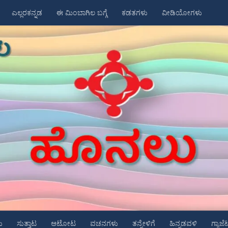
ಎಲ್ಲರಕನ್ನಡ
ಈ ಮಿಂಬಾಗಿಲ ಬಗ್ಗೆ
ಕಡತಗಳು
ವೀಡಿಯೋಗಳು
ು
ಸುತ್ತಾಟ
ಆಟೋಟ
ವಚನಗಳು
ತನ್ನೇಳಿಗೆ
ಹಿನ್ನಡವಳಿ
ಗ್ಯಾಜೆ