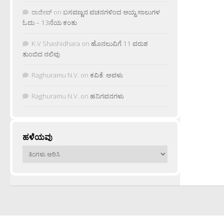
ರಾಜೀವ್
on
ಬಸವಣ್ಣನ ವಚನಗಳಿಂದ ಆಯ್ದ ಸಾಲುಗಳ
ಓದು – 13ನೆಯ ಕಂತು
K.V Shashidhara
on
ಹೊನಲುವಿಗೆ 11 ವರುಶ
ತುಂಬಿದ ನಲಿವು
Raghuramu N.V.
on
ಕವಿತೆ: ಅವಳು
Raghuramu N.V.
on
ಹನಿಗವನಗಳು
ಹಳೆಯವು
ಹಳೆಯವು