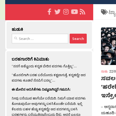
ಟ್ಯ
ಹುಡುಕಿ
Search
for:
ಬರಹಗಾರರಿಗೆ ಕಿವಿಮಾತು
“ನನಗೆ ಅಶ್ಟೊಂದು ಕನ್ನಡ ಬೇರಿನ ಪದಗಳು ಗೊತ್ತಿಲ್ಲ”…
ನಾಡು
22/0
“ಹೊನಲಿಗಾಗಿ ಬರಹ ಬರೆಯೋದು ಕಶ್ಟವಾಗುತ್ತೆ. ಕನ್ನಡದ್ದೇ ಆದ
ಸವಲತ್
ಪದಗಳು ಕೂಡಲೆ ನೆನಪಿಗೆ ಬರಲ್ಲ”…
‘ಹರೇ
ಈ ಮೇಲಿನ ಅನಿಸಿಕೆಗಳು ನಿಮ್ಮದಾಗಿದ್ದರೆ ಗಮನಿಸಿ:
ಇಸ್ರೇ
ನೀವು ಬರೆಯುವ ಹಾಗೆಯೇ ಬರೆಯಿರಿ. ನಿಮಗೆ ಯಾವ ಪದಗಳು
ತೋಚುವುದೋ ಅವುಗಳನ್ನು ಬಳಸಿಕೊಂಡೇ ಬರೆಯಿರಿ. ಇಲ್ಲಿ
– ಅನ್ನದಾ
ಕೆಲವರು ಬಹಳ ಹೆಚ್ಚು ಕನ್ನಡದ್ದೇ ಆದ ಪದಗಳನ್ನು ಬಳಸಿ
ಯಹೂದಿ ದರ
ಬರಹಗಳನ್ನು ಬರೆಯುತ್ತಿದ್ದಾರೆಂಬುದು ದಿಟ. ಆದರೆ ಎಲ್ಲರೂ