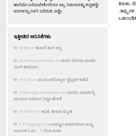
ತಿರುಳು. ದ
ಹಾಗೆಯೇ ಬರೆಯಬೇಕೆಂದೇನೂ ಇಲ್ಲ. ನಿಮಗಾದಶ್ಟು ಕನ್ನಡದ್ದೇ
-ತಪ್ಪುಗಳ 
ಪದಗಳನ್ನು ಬಳಸಿ ಬರೆಯಿರಿ, ಅಶ್ಟೇ.
ಒಡಂಬಡಿಕೆ
ಇತ್ತೀಚಿನ ಅನಿಸಿಕೆಗಳು
Viren
on
ಹುಣಸೆ ಹುಳಿ ಅನ್ನ
Janardhana Relekar
on
ಮರದ ನೆರಳನು ಮರವೇ
ನುಂಗಿ ಹಾಕಿದಾಗ…
rjnivah
on
ಮನಸೂರೆಗೊಳ್ಳುವ ಲೈಟ್ಲಮ್ ಕಣಿವೆ
Siddanagouda kalakeri
on
ಬಾದಮಿ ಅಮವಾಸ್ಯೆ:
ಚಬನೂರ ಅಮೋಗ ಸಿದ್ದನ ಹೇಳಿಕೆ
M âñd M
on
ಕವಿತೆ: ಜೀವನ ಜ್ಯೋತಿ
C.P.Nagaraja
on
ಬಸವಣ್ಣನ ವಚನಗಳಿಂದ ಆಯ್ದ
ಸಾಲುಗಳ ಓದು – 13ನೆಯ ಕಂತು