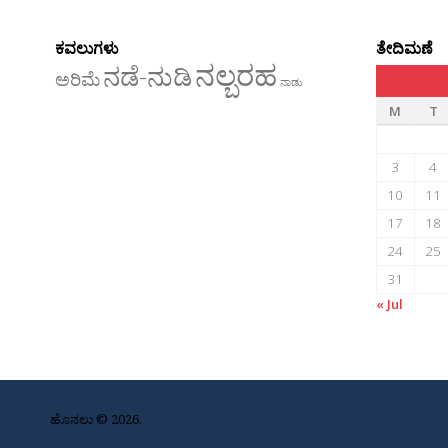
ಕವಲುಗಳು
ತೇದಿಮಣೆ
ನಲ್ಬರಹ
ನಡೆ-ನುಡಿ
ಅರಿಮೆ
ನಾಡು
M
T
3
4
10
11
17
18
24
25
31
« Jul
ಹೊನಲು © 2026.