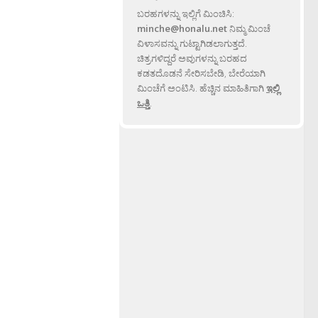
ಬರಹಗಳನ್ನು ಇಲ್ಲಿಗೆ ಮಿಂಚಿಸಿ:
minche@honalu.net
ನಿಮ್ಮ ಮಿಂಚೆ
ವಿಳಾಸವನ್ನು ಗುಟ್ಟಾಗಿಡಲಾಗುತ್ತದೆ.
ಚಿತ್ರಗಳಿದ್ದರೆ ಅವುಗಳನ್ನು ಬರಹದ
ಕಡತದೊಡನೆ ಸೇರಿಸಬೇಡಿ, ಬೇರೆಯಾಗಿ
ಮಿಂಚೆಗೆ ಅಂಟಿಸಿ. ಹೆಚ್ಚಿನ ಮಾಹಿತಿಗಾಗಿ
ಇಲ್ಲಿ
ಒತ್ತಿ
.