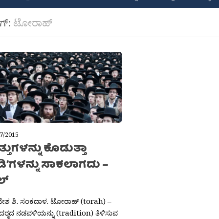
ಾಗ್:
ಟೋರಾಹ್
7/2015
ತುಗಳನ್ನು ಕೊಡುತ್ತಾ
ಡಿ’ಗಳನ್ನು ಸಾಕಲಾಗದು –
ಲ್
ನೇಶ ಶಿ. ಸಂಕದಾಳ. ಟೋರಾಹ್ (torah) –
‍್ಮದ ನಡವಳಿಯನ್ನು (tradition) ತಿಳಿಸುವ