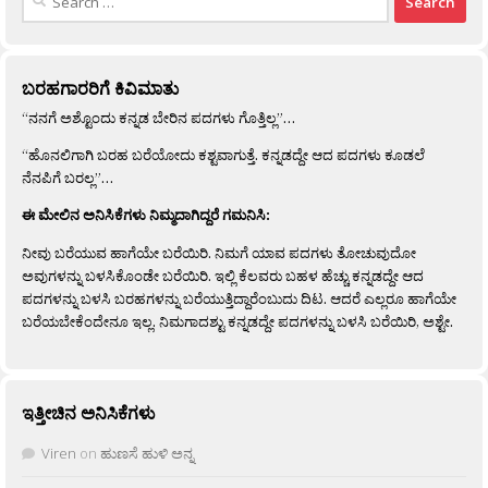
for:
ಬರಹಗಾರರಿಗೆ ಕಿವಿಮಾತು
“ನನಗೆ ಅಶ್ಟೊಂದು ಕನ್ನಡ ಬೇರಿನ ಪದಗಳು ಗೊತ್ತಿಲ್ಲ”…
“ಹೊನಲಿಗಾಗಿ ಬರಹ ಬರೆಯೋದು ಕಶ್ಟವಾಗುತ್ತೆ. ಕನ್ನಡದ್ದೇ ಆದ ಪದಗಳು ಕೂಡಲೆ
ನೆನಪಿಗೆ ಬರಲ್ಲ”…
ಈ ಮೇಲಿನ ಅನಿಸಿಕೆಗಳು ನಿಮ್ಮದಾಗಿದ್ದರೆ ಗಮನಿಸಿ:
ನೀವು ಬರೆಯುವ ಹಾಗೆಯೇ ಬರೆಯಿರಿ. ನಿಮಗೆ ಯಾವ ಪದಗಳು ತೋಚುವುದೋ
ಅವುಗಳನ್ನು ಬಳಸಿಕೊಂಡೇ ಬರೆಯಿರಿ. ಇಲ್ಲಿ ಕೆಲವರು ಬಹಳ ಹೆಚ್ಚು ಕನ್ನಡದ್ದೇ ಆದ
ಪದಗಳನ್ನು ಬಳಸಿ ಬರಹಗಳನ್ನು ಬರೆಯುತ್ತಿದ್ದಾರೆಂಬುದು ದಿಟ. ಆದರೆ ಎಲ್ಲರೂ ಹಾಗೆಯೇ
ಬರೆಯಬೇಕೆಂದೇನೂ ಇಲ್ಲ. ನಿಮಗಾದಶ್ಟು ಕನ್ನಡದ್ದೇ ಪದಗಳನ್ನು ಬಳಸಿ ಬರೆಯಿರಿ, ಅಶ್ಟೇ.
ಇತ್ತೀಚಿನ ಅನಿಸಿಕೆಗಳು
Viren
on
ಹುಣಸೆ ಹುಳಿ ಅನ್ನ