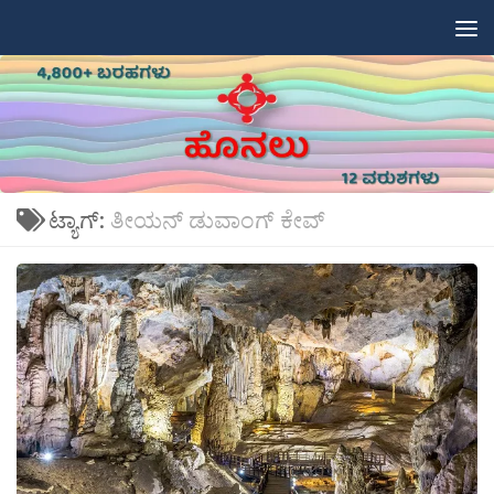
Skip to content
ಟ್ಯಾಗ್:
ತೀಯನ್ ಡುವಾಂಗ್ ಕೇವ್