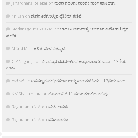
Janardhana Relekar
on
ಮರದ ನೆರಳನು ಮರವೇ ನುಂಗಿ ಹಾಕಿದಾಗ…
rjnivah
on
ಮನಸೂರೆಗೊಳ್ಳುವ ಲೈಟ್ಲಮ್ ಕಣಿವೆ
Siddanagouda kalakeri
on
ಬಾದಮಿ ಅಮವಾಸ್ಯೆ: ಚಬನೂರ ಅಮೋಗ ಸಿದ್ದನ
ಹೇಳಿಕೆ
M âñd M
on
ಕವಿತೆ: ಜೀವನ ಜ್ಯೋತಿ
C.P.Nagaraja
on
ಬಸವಣ್ಣನ ವಚನಗಳಿಂದ ಆಯ್ದ ಸಾಲುಗಳ ಓದು – 13ನೆಯ
ಕಂತು
ರಾಜೀವ್
on
ಬಸವಣ್ಣನ ವಚನಗಳಿಂದ ಆಯ್ದ ಸಾಲುಗಳ ಓದು – 13ನೆಯ ಕಂತು
K.V Shashidhara
on
ಹೊನಲುವಿಗೆ 11 ವರುಶ ತುಂಬಿದ ನಲಿವು
Raghuramu N.V.
on
ಕವಿತೆ: ಅವಳು
Raghuramu N.V.
on
ಹನಿಗವನಗಳು