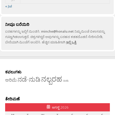
« Jul
ನೀವೂ ಬರೆಯಿರಿ
ಬರಹಗಳನ್ನು ಇಲ್ಲಿಗೆ ಮಿಂಚಿಸಿ:
minche@honalu.net
ನಿಮ್ಮ ಮಿಂಚೆ ವಿಳಾಸವನ್ನು
ಗುಟ್ಟಾಗಿಡಲಾಗುತ್ತದೆ. ಚಿತ್ರಗಳಿದ್ದರೆ ಅವುಗಳನ್ನು ಬರಹದ ಕಡತದೊಡನೆ ಸೇರಿಸಬೇಡಿ,
ಬೇರೆಯಾಗಿ ಮಿಂಚೆಗೆ ಅಂಟಿಸಿ. ಹೆಚ್ಚಿನ ಮಾಹಿತಿಗಾಗಿ
ಇಲ್ಲಿ ಒತ್ತಿ
.
ಕವಲುಗಳು
ನಲ್ಬರಹ
ನಡೆ-ನುಡಿ
ಅರಿಮೆ
ನಾಡು
ತೇದಿಮಣೆ
ಆಗಸ್ಟ್ 2026
M
T
W
T
F
S
S