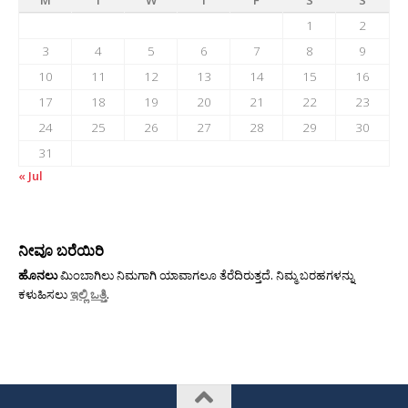
1
2
3
4
5
6
7
8
9
10
11
12
13
14
15
16
17
18
19
20
21
22
23
24
25
26
27
28
29
30
31
« Jul
ನೀವೂ ಬರೆಯಿರಿ
ಹೊನಲು
ಮಿಂಬಾಗಿಲು ನಿಮಗಾಗಿ ಯಾವಾಗಲೂ ತೆರೆದಿರುತ್ತದೆ. ನಿಮ್ಮ ಬರಹಗಳನ್ನು
ಕಳುಹಿಸಲು
ಇಲ್ಲಿ ಒತ್ತಿ
.