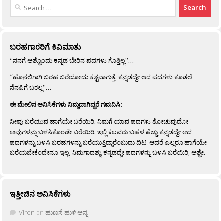
Search
for:
ಬರಹಗಾರರಿಗೆ ಕಿವಿಮಾತು
“ನನಗೆ ಅಶ್ಟೊಂದು ಕನ್ನಡ ಬೇರಿನ ಪದಗಳು ಗೊತ್ತಿಲ್ಲ”…
“ಹೊನಲಿಗಾಗಿ ಬರಹ ಬರೆಯೋದು ಕಶ್ಟವಾಗುತ್ತೆ. ಕನ್ನಡದ್ದೇ ಆದ ಪದಗಳು ಕೂಡಲೆ
ನೆನಪಿಗೆ ಬರಲ್ಲ”…
ಈ ಮೇಲಿನ ಅನಿಸಿಕೆಗಳು ನಿಮ್ಮದಾಗಿದ್ದರೆ ಗಮನಿಸಿ:
ನೀವು ಬರೆಯುವ ಹಾಗೆಯೇ ಬರೆಯಿರಿ. ನಿಮಗೆ ಯಾವ ಪದಗಳು ತೋಚುವುದೋ
ಅವುಗಳನ್ನು ಬಳಸಿಕೊಂಡೇ ಬರೆಯಿರಿ. ಇಲ್ಲಿ ಕೆಲವರು ಬಹಳ ಹೆಚ್ಚು ಕನ್ನಡದ್ದೇ ಆದ
ಪದಗಳನ್ನು ಬಳಸಿ ಬರಹಗಳನ್ನು ಬರೆಯುತ್ತಿದ್ದಾರೆಂಬುದು ದಿಟ. ಆದರೆ ಎಲ್ಲರೂ ಹಾಗೆಯೇ
ಬರೆಯಬೇಕೆಂದೇನೂ ಇಲ್ಲ. ನಿಮಗಾದಶ್ಟು ಕನ್ನಡದ್ದೇ ಪದಗಳನ್ನು ಬಳಸಿ ಬರೆಯಿರಿ, ಅಶ್ಟೇ.
ಇತ್ತೀಚಿನ ಅನಿಸಿಕೆಗಳು
Viren
on
ಹುಣಸೆ ಹುಳಿ ಅನ್ನ