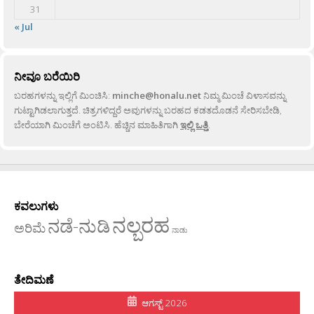
31
« Jul
ನೀವೂ ಬರೆಯಿರಿ
ಬರಹಗಳನ್ನು ಇಲ್ಲಿಗೆ ಮಿಂಚಿಸಿ:
minche@honalu.net
ನಿಮ್ಮ ಮಿಂಚೆ ವಿಳಾಸವನ್ನು
ಗುಟ್ಟಾಗಿಡಲಾಗುತ್ತದೆ. ಚಿತ್ರಗಳಿದ್ದರೆ ಅವುಗಳನ್ನು ಬರಹದ ಕಡತದೊಡನೆ ಸೇರಿಸಬೇಡಿ,
ಬೇರೆಯಾಗಿ ಮಿಂಚೆಗೆ ಅಂಟಿಸಿ. ಹೆಚ್ಚಿನ ಮಾಹಿತಿಗಾಗಿ
ಇಲ್ಲಿ ಒತ್ತಿ
.
ಕವಲುಗಳು
ನಲ್ಬರಹ
ನಡೆ-ನುಡಿ
ಅರಿಮೆ
ನಾಡು
ತೇದಿಮಣೆ
ಆಗಸ್ಟ್ 2026