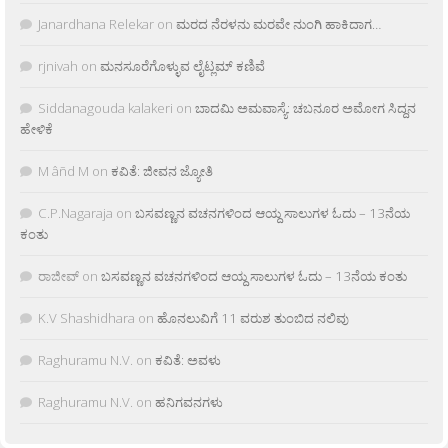
Janardhana Relekar
on
ಮರದ ನೆರಳನು ಮರವೇ ನುಂಗಿ ಹಾಕಿದಾಗ…
rjnivah
on
ಮನಸೂರೆಗೊಳ್ಳುವ ಲೈಟ್ಲಮ್ ಕಣಿವೆ
Siddanagouda kalakeri
on
ಬಾದಮಿ ಅಮವಾಸ್ಯೆ: ಚಬನೂರ ಅಮೋಗ ಸಿದ್ದನ
ಹೇಳಿಕೆ
M âñd M
on
ಕವಿತೆ: ಜೀವನ ಜ್ಯೋತಿ
C.P.Nagaraja
on
ಬಸವಣ್ಣನ ವಚನಗಳಿಂದ ಆಯ್ದ ಸಾಲುಗಳ ಓದು – 13ನೆಯ
ಕಂತು
ರಾಜೀವ್
on
ಬಸವಣ್ಣನ ವಚನಗಳಿಂದ ಆಯ್ದ ಸಾಲುಗಳ ಓದು – 13ನೆಯ ಕಂತು
K.V Shashidhara
on
ಹೊನಲುವಿಗೆ 11 ವರುಶ ತುಂಬಿದ ನಲಿವು
Raghuramu N.V.
on
ಕವಿತೆ: ಅವಳು
Raghuramu N.V.
on
ಹನಿಗವನಗಳು