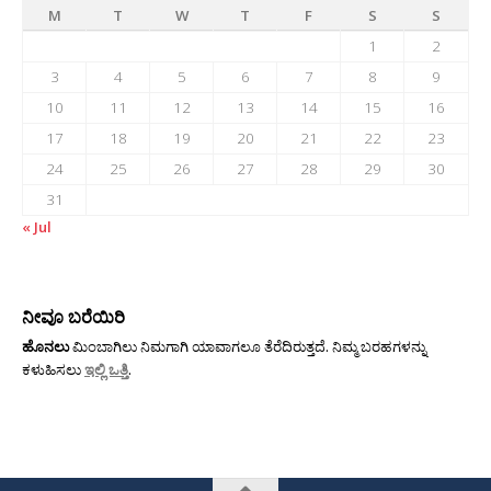
M
T
W
T
F
S
S
1
2
3
4
5
6
7
8
9
10
11
12
13
14
15
16
17
18
19
20
21
22
23
24
25
26
27
28
29
30
31
« Jul
ನೀವೂ ಬರೆಯಿರಿ
ಹೊನಲು
ಮಿಂಬಾಗಿಲು ನಿಮಗಾಗಿ ಯಾವಾಗಲೂ ತೆರೆದಿರುತ್ತದೆ. ನಿಮ್ಮ ಬರಹಗಳನ್ನು
ಕಳುಹಿಸಲು
ಇಲ್ಲಿ ಒತ್ತಿ
.