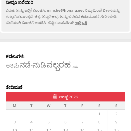
ನೀವೂ ಬರೆಯಿರಿ
ಬರಹಗಳನ್ನು ಇಲ್ಲಿಗೆ ಮಿಂಚಿಸಿ:
minche@honalu.net
ನಿಮ್ಮ ಮಿಂಚೆ ವಿಳಾಸವನ್ನು
ಗುಟ್ಟಾಗಿಡಲಾಗುತ್ತದೆ. ಚಿತ್ರಗಳಿದ್ದರೆ ಅವುಗಳನ್ನು ಬರಹದ ಕಡತದೊಡನೆ ಸೇರಿಸಬೇಡಿ,
ಬೇರೆಯಾಗಿ ಮಿಂಚೆಗೆ ಅಂಟಿಸಿ. ಹೆಚ್ಚಿನ ಮಾಹಿತಿಗಾಗಿ
ಇಲ್ಲಿ ಒತ್ತಿ
.
ಕವಲುಗಳು
ನಲ್ಬರಹ
ನಡೆ-ನುಡಿ
ಅರಿಮೆ
ನಾಡು
ತೇದಿಮಣೆ
ಆಗಸ್ಟ್ 2026
M
T
W
T
F
S
S
1
2
3
4
5
6
7
8
9
10
11
12
13
14
15
16