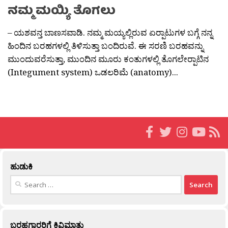
ನಮ್ಮ ಮಯ್ಯಿ ತೊಗಲು
– ಯಶವನ್ತ ಬಾಣಸವಾಡಿ. ನಮ್ಮ ಮಯ್ಯಲ್ಲಿರುವ ಏರ‍್ಪಾಟುಗಳ ಬಗ್ಗೆ ನನ್ನ
ಹಿಂದಿನ ಬರಹಗಳಲ್ಲಿ ತಿಳಿಸುತ್ತಾ ಬಂದಿರುವೆ. ಈ ಸರಣಿ ಬರಹವನ್ನು
ಮುಂದುವರೆಸುತ್ತಾ, ಮುಂದಿನ ಮೂರು ಕಂತುಗಳಲ್ಲಿ ತೊಗಲೇರ‍್ಪಾಟಿನ
(Integument system) ಒಡಲರಿಮೆ (anatomy)...
ಹುಡುಕಿ
Search
for:
ಬರಹಗಾರರಿಗೆ ಕಿವಿಮಾತು