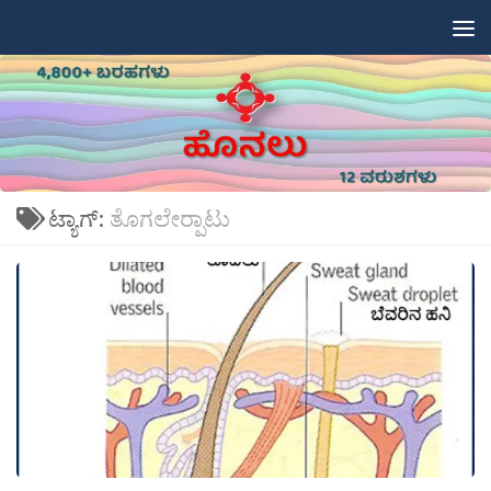
Skip to content
ಟ್ಯಾಗ್:
ತೊಗಲೇರ‍್ಪಾಟು