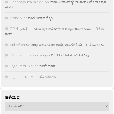
Siddanagouda kalakeri
on
ಬಾದಮಿ ಅಮವಾಸ್ಯೆ: ಚಬನೂರ ಅಮೋಗ ಸಿದ್ದನ
ಹೇಳಿಕೆ
M âñd M
on
ಕವಿತೆ: ಜೀವನ ಜ್ಯೋತಿ
C.P.Nagaraja
on
ಬಸವಣ್ಣನ ವಚನಗಳಿಂದ ಆಯ್ದ ಸಾಲುಗಳ ಓದು – 13ನೆಯ
ಕಂತು
ರಾಜೀವ್
on
ಬಸವಣ್ಣನ ವಚನಗಳಿಂದ ಆಯ್ದ ಸಾಲುಗಳ ಓದು – 13ನೆಯ ಕಂತು
K.V Shashidhara
on
ಹೊನಲುವಿಗೆ 11 ವರುಶ ತುಂಬಿದ ನಲಿವು
Raghuramu N.V.
on
ಕವಿತೆ: ಅವಳು
Raghuramu N.V.
on
ಹನಿಗವನಗಳು
ಹಳೆಯವು
ಹಳೆಯವು