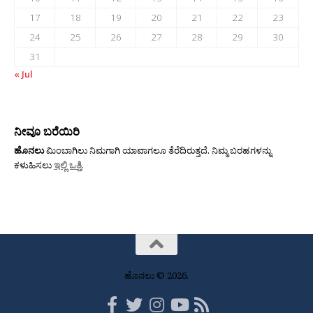
17
18
19
20
21
22
23
24
25
26
27
28
29
30
31
« Jul
ನೀವೂ ಬರೆಯಿರಿ
ಹೊನಲು
ಮಿಂಬಾಗಿಲು ನಿಮಗಾಗಿ ಯಾವಾಗಲೂ ತೆರೆದಿರುತ್ತದೆ. ನಿಮ್ಮ ಬರಹಗಳನ್ನು
ಕಳುಹಿಸಲು
ಇಲ್ಲಿ ಒತ್ತಿ
.
ಹೊನಲು © 2026.