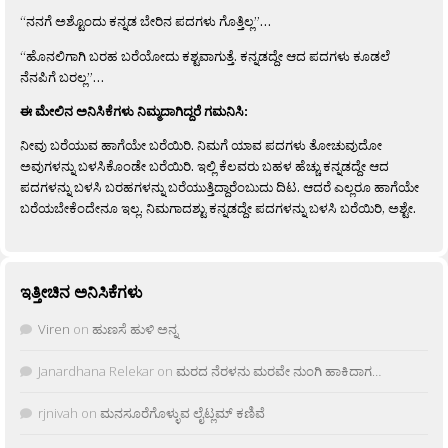
“ನನಗೆ ಅಶ್ಟೊಂದು ಕನ್ನಡ ಬೇರಿನ ಪದಗಳು ಗೊತ್ತಿಲ್ಲ”…
“ಹೊನಲಿಗಾಗಿ ಬರಹ ಬರೆಯೋದು ಕಶ್ಟವಾಗುತ್ತೆ. ಕನ್ನಡದ್ದೇ ಆದ ಪದಗಳು ಕೂಡಲೆ
ನೆನಪಿಗೆ ಬರಲ್ಲ”…
ಈ ಮೇಲಿನ ಅನಿಸಿಕೆಗಳು ನಿಮ್ಮದಾಗಿದ್ದರೆ ಗಮನಿಸಿ:
ನೀವು ಬರೆಯುವ ಹಾಗೆಯೇ ಬರೆಯಿರಿ. ನಿಮಗೆ ಯಾವ ಪದಗಳು ತೋಚುವುದೋ
ಅವುಗಳನ್ನು ಬಳಸಿಕೊಂಡೇ ಬರೆಯಿರಿ. ಇಲ್ಲಿ ಕೆಲವರು ಬಹಳ ಹೆಚ್ಚು ಕನ್ನಡದ್ದೇ ಆದ
ಪದಗಳನ್ನು ಬಳಸಿ ಬರಹಗಳನ್ನು ಬರೆಯುತ್ತಿದ್ದಾರೆಂಬುದು ದಿಟ. ಆದರೆ ಎಲ್ಲರೂ ಹಾಗೆಯೇ
ಬರೆಯಬೇಕೆಂದೇನೂ ಇಲ್ಲ. ನಿಮಗಾದಶ್ಟು ಕನ್ನಡದ್ದೇ ಪದಗಳನ್ನು ಬಳಸಿ ಬರೆಯಿರಿ, ಅಶ್ಟೇ.
ಇತ್ತೀಚಿನ ಅನಿಸಿಕೆಗಳು
Viren
on
ಹುಣಸೆ ಹುಳಿ ಅನ್ನ
Janardhana Relekar
on
ಮರದ ನೆರಳನು ಮರವೇ ನುಂಗಿ ಹಾಕಿದಾಗ…
rjnivah
on
ಮನಸೂರೆಗೊಳ್ಳುವ ಲೈಟ್ಲಮ್ ಕಣಿವೆ