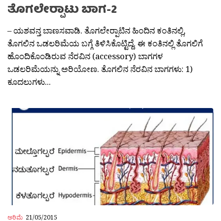
ತೊಗಲೇರ‍್ಪಾಟು ಬಾಗ-2
– ಯಶವನ್ತ ಬಾಣಸವಾಡಿ. ತೊಗಲೇರ‍್ಪಾಟಿನ ಹಿಂದಿನ ಕಂತಿನಲ್ಲಿ,
ತೊಗಲಿನ ಒಡಲರಿಮೆಯ ಬಗ್ಗೆ ತಿಳಿಸಿಕೊಟ್ಟಿದ್ದೆ. ಈ ಕಂತಿನಲ್ಲಿ ತೊಗಲಿಗೆ
ಹೊಂದಿಕೊಂಡಿರುವ ನೆರವಿನ (accessory) ಬಾಗಗಳ
ಒಡಲರಿಮೆಯನ್ನು ಅರಿಯೋಣ. ತೊಗಲಿನ ನೆರವಿನ ಬಾಗಗಳು: 1)
ಕೂದಲುಗಳು...
ಅರಿಮೆ
21/05/2015