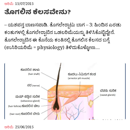
ಅರಿಮೆ
15/07/2015
ತೊಗಲಿನ ಕೆಲಸವೇನು?
– ಯಶವನ್ತ ಬಾಣಸವಾಡಿ. ತೊಗಲೇರ‍್ಪಾಟು ಬಾಗ – 3: ಹಿಂದಿನ ಎರಡು
ಕಂತುಗಳಲ್ಲಿ ತೊಗಲೇರ‍್ಪಾಟಿನ ಒಡಲರಿಮೆಯನ್ನು ತಿಳಿಸಿಕೊಟ್ಟಿದ್ದೇನೆ.
ತೊಗಲೇರ‍್ಪಾಟಿನ ಈ ಕೊನೆಯ ಕಂತಿನಲ್ಲಿ ತೊಗಲಿನ ಕೆಲಸದ ಬಗ್ಗೆ
(ಉಸಿರಿಯರಿಮೆ = physiology) ತಿಳಿದುಕೊಳ್ಳೋಣ....
ಅರಿಮೆ
25/06/2015