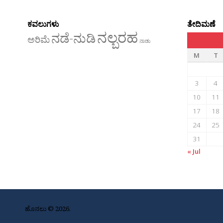
ಕವಲುಗಳು
ತೇದಿಮಣೆ
ನಲ್ಬರಹ
ನಡೆ-ನುಡಿ
ಅರಿಮೆ
ನಾಡು
M
T
3
4
10
11
17
18
24
25
31
« Jul
ಹೊನಲು © 2026.