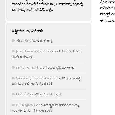
ಶ್ರೀಮಂತರ
ಹಾಗೆಯೇ ಬರೆಯಬೇಕೆಂದೇನೂ ಇಲ್ಲ. ನಿಮಗಾದಶ್ಟು ಕನ್ನಡದ್ದೇ
ಅರಿಯದ ಮು
ಪದಗಳನ್ನು ಬಳಸಿ ಬರೆಯಿರಿ, ಅಶ್ಟೇ.
ಮುಗ್ದತೆ ಎ
ಈ ಸಮಾಜದಲ್
ಇತ್ತೀಚಿನ ಅನಿಸಿಕೆಗಳು
Viren
on
ಹುಣಸೆ ಹುಳಿ ಅನ್ನ
Janardhana Relekar
on
ಮರದ ನೆರಳನು ಮರವೇ
ನುಂಗಿ ಹಾಕಿದಾಗ…
rjnivah
on
ಮನಸೂರೆಗೊಳ್ಳುವ ಲೈಟ್ಲಮ್ ಕಣಿವೆ
Siddanagouda kalakeri
on
ಬಾದಮಿ ಅಮವಾಸ್ಯೆ:
ಚಬನೂರ ಅಮೋಗ ಸಿದ್ದನ ಹೇಳಿಕೆ
M âñd M
on
ಕವಿತೆ: ಜೀವನ ಜ್ಯೋತಿ
C.P.Nagaraja
on
ಬಸವಣ್ಣನ ವಚನಗಳಿಂದ ಆಯ್ದ
ಸಾಲುಗಳ ಓದು – 13ನೆಯ ಕಂತು