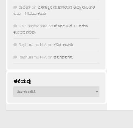
ರಾಜೀವ್
on
ಬಸವಣ್ಣನ ವಚನಗಳಿಂದ ಆಯ್ದ ಸಾಲುಗಳ
ಓದು – 13ನೆಯ ಕಂತು
K.V Shashidhara
on
ಹೊನಲುವಿಗೆ 11 ವರುಶ
ತುಂಬಿದ ನಲಿವು
Raghuramu N.V.
on
ಕವಿತೆ: ಅವಳು
Raghuramu N.V.
on
ಹನಿಗವನಗಳು
ಹಳೆಯವು
ಹಳೆಯವು