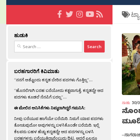
ಟ್ಯ
ಹುಡುಕಿ
Search
for:
ಬರಹಗಾರರಿಗೆ ಕಿವಿಮಾತು
“ನನಗೆ ಅಶ್ಟೊಂದು ಕನ್ನಡ ಬೇರಿನ ಪದಗಳು ಗೊತ್ತಿಲ್ಲ”…
“ಹೊನಲಿಗಾಗಿ ಬರಹ ಬರೆಯೋದು ಕಶ್ಟವಾಗುತ್ತೆ. ಕನ್ನಡದ್ದೇ ಆದ
ಪದಗಳು ಕೂಡಲೆ ನೆನಪಿಗೆ ಬರಲ್ಲ”…
ನಾಡು
30/0
ಈ ಮೇಲಿನ ಅನಿಸಿಕೆಗಳು ನಿಮ್ಮದಾಗಿದ್ದರೆ ಗಮನಿಸಿ:
ನೊಂದ
ನೀವು ಬರೆಯುವ ಹಾಗೆಯೇ ಬರೆಯಿರಿ. ನಿಮಗೆ ಯಾವ ಪದಗಳು
ಮೂಡ
ತೋಚುವುದೋ ಅವುಗಳನ್ನು ಬಳಸಿಕೊಂಡೇ ಬರೆಯಿರಿ. ಇಲ್ಲಿ
ಕೆಲವರು ಬಹಳ ಹೆಚ್ಚು ಕನ್ನಡದ್ದೇ ಆದ ಪದಗಳನ್ನು ಬಳಸಿ
–ನಾಗರಾಜ್
ಬರಹಗಳನ್ನು ಬರೆಯುತ್ತಿದ್ದಾರೆಂಬುದು ದಿಟ. ಆದರೆ ಎಲ್ಲರೂ