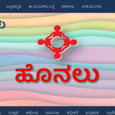
ಎಲ್ಲರಕನ್ನಡ
ಈ ಮಿಂಬಾಗಿಲ ಬಗ್ಗೆ
ಕಡತಗಳು
ವೀಡಿಯೋಗಳು
ು
ಸುತ್ತಾಟ
ಆಟೋಟ
ವಚನಗಳು
ತನ್ನೇಳಿಗೆ
ಹಿನ್ನಡವಳಿ
ಗ್ಯಾಜೆ