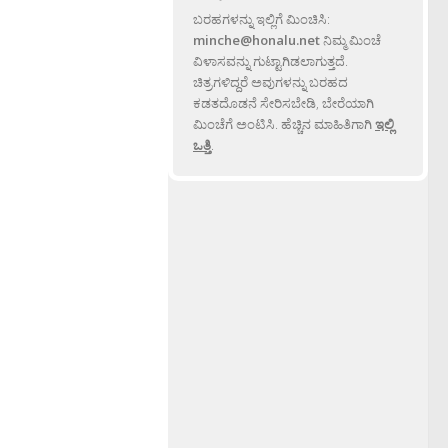
ಬರಹಗಳನ್ನು ಇಲ್ಲಿಗೆ ಮಿಂಚಿಸಿ:
minche@honalu.net
ನಿಮ್ಮ ಮಿಂಚೆ
ವಿಳಾಸವನ್ನು ಗುಟ್ಟಾಗಿಡಲಾಗುತ್ತದೆ.
ಚಿತ್ರಗಳಿದ್ದರೆ ಅವುಗಳನ್ನು ಬರಹದ
ಕಡತದೊಡನೆ ಸೇರಿಸಬೇಡಿ, ಬೇರೆಯಾಗಿ
ಮಿಂಚೆಗೆ ಅಂಟಿಸಿ. ಹೆಚ್ಚಿನ ಮಾಹಿತಿಗಾಗಿ
ಇಲ್ಲಿ
ಒತ್ತಿ
.