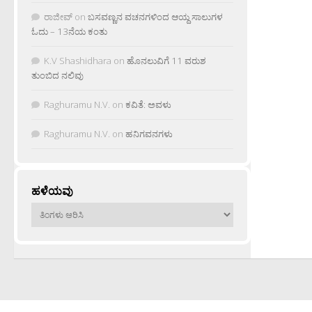
ರಾಜೀವ್
on
ಬಸವಣ್ಣನ ವಚನಗಳಿಂದ ಆಯ್ದ ಸಾಲುಗಳ
ಓದು – 13ನೆಯ ಕಂತು
K.V Shashidhara
on
ಹೊನಲುವಿಗೆ 11 ವರುಶ
ತುಂಬಿದ ನಲಿವು
Raghuramu N.V.
on
ಕವಿತೆ: ಅವಳು
Raghuramu N.V.
on
ಹನಿಗವನಗಳು
ಹಳೆಯವು
ಹಳೆಯವು