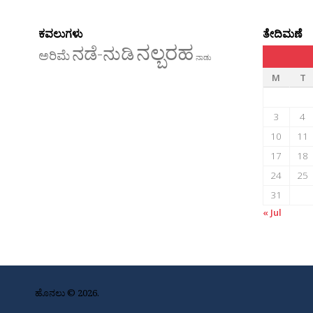
ಕವಲುಗಳು
ತೇದಿಮಣೆ
ನಲ್ಬರಹ
ನಡೆ-ನುಡಿ
ಅರಿಮೆ
ನಾಡು
M
T
3
4
10
11
17
18
24
25
31
« Jul
ಹೊನಲು © 2026.