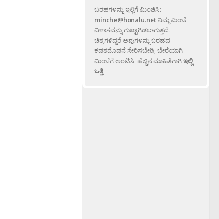
ಬರಹಗಳನ್ನು ಇಲ್ಲಿಗೆ ಮಿಂಚಿಸಿ:
minche@honalu.net
ನಿಮ್ಮ ಮಿಂಚೆ
ವಿಳಾಸವನ್ನು ಗುಟ್ಟಾಗಿಡಲಾಗುತ್ತದೆ.
ಚಿತ್ರಗಳಿದ್ದರೆ ಅವುಗಳನ್ನು ಬರಹದ
ಕಡತದೊಡನೆ ಸೇರಿಸಬೇಡಿ, ಬೇರೆಯಾಗಿ
ಮಿಂಚೆಗೆ ಅಂಟಿಸಿ. ಹೆಚ್ಚಿನ ಮಾಹಿತಿಗಾಗಿ
ಇಲ್ಲಿ
ಒತ್ತಿ
.