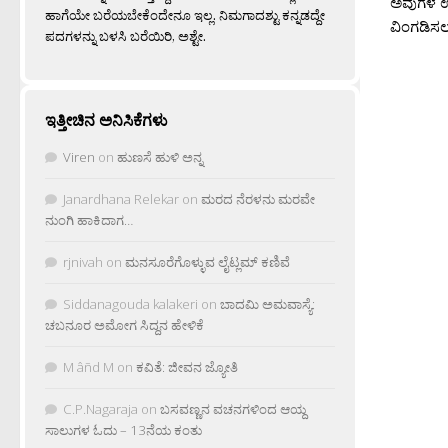
ಅವುಗಳ ಉಪ
ಹಾಗೆಯೇ ಬರೆಯಬೇಕೆಂದೇನೂ ಇಲ್ಲ. ನಿಮಗಾದಶ್ಟು ಕನ್ನಡದ್ದೇ
ವಿಂಗಡಿಸಲಾಗ
ಪದಗಳನ್ನು ಬಳಸಿ ಬರೆಯಿರಿ, ಅಶ್ಟೇ.
ಇತ್ತೀಚಿನ ಅನಿಸಿಕೆಗಳು
Viren
on
ಹುಣಸೆ ಹುಳಿ ಅನ್ನ
Janardhana Relekar
on
ಮರದ ನೆರಳನು ಮರವೇ
ನುಂಗಿ ಹಾಕಿದಾಗ…
rjnivah
on
ಮನಸೂರೆಗೊಳ್ಳುವ ಲೈಟ್ಲಮ್ ಕಣಿವೆ
Siddanagouda kalakeri
on
ಬಾದಮಿ ಅಮವಾಸ್ಯೆ:
ಚಬನೂರ ಅಮೋಗ ಸಿದ್ದನ ಹೇಳಿಕೆ
M âñd M
on
ಕವಿತೆ: ಜೀವನ ಜ್ಯೋತಿ
C.P.Nagaraja
on
ಬಸವಣ್ಣನ ವಚನಗಳಿಂದ ಆಯ್ದ
ಸಾಲುಗಳ ಓದು – 13ನೆಯ ಕಂತು