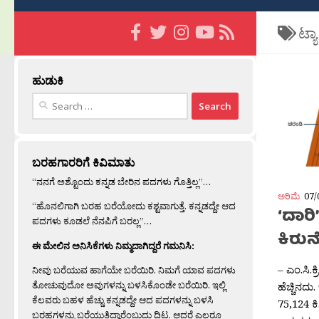
ಟ್ಯ
ಹುಡುಕಿ
Search
for:
ಬರಹಗಾರರಿಗೆ ಕಿವಿಮಾತು
“ನನಗೆ ಅಶ್ಟೊಂದು ಕನ್ನಡ ಬೇರಿನ ಪದಗಳು ಗೊತ್ತಿಲ್ಲ”…
ಅರಿಮೆ
07/
“ಹೊನಲಿಗಾಗಿ ಬರಹ ಬರೆಯೋದು ಕಶ್ಟವಾಗುತ್ತೆ. ಕನ್ನಡದ್ದೇ ಆದ
‘ದಾರಿ
ಪದಗಳು ಕೂಡಲೆ ನೆನಪಿಗೆ ಬರಲ್ಲ”…
ಕಿರ
ಈ ಮೇಲಿನ ಅನಿಸಿಕೆಗಳು ನಿಮ್ಮದಾಗಿದ್ದರೆ ಗಮನಿಸಿ:
– ಎಂ.ಸಿ.ಕ
ನೀವು ಬರೆಯುವ ಹಾಗೆಯೇ ಬರೆಯಿರಿ. ನಿಮಗೆ ಯಾವ ಪದಗಳು
ತೋಚುವುದೋ ಅವುಗಳನ್ನು ಬಳಸಿಕೊಂಡೇ ಬರೆಯಿರಿ. ಇಲ್ಲಿ
ಹೆಚ್ಚಿನದು
ಕೆಲವರು ಬಹಳ ಹೆಚ್ಚು ಕನ್ನಡದ್ದೇ ಆದ ಪದಗಳನ್ನು ಬಳಸಿ
75,124 ಕ
ಬರಹಗಳನ್ನು ಬರೆಯುತ್ತಿದ್ದಾರೆಂಬುದು ದಿಟ. ಆದರೆ ಎಲ್ಲರೂ