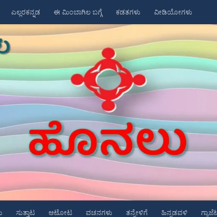
ಎಲ್ಲರಕನ್ನಡ
ಈ ಮಿಂಬಾಗಿಲ ಬಗ್ಗೆ
ಕಡತಗಳು
ವೀಡಿಯೋಗಳು
ು
ಸುತ್ತಾಟ
ಆಟೋಟ
ವಚನಗಳು
ತನ್ನೇಳಿಗೆ
ಹಿನ್ನಡವಳಿ
ಗ್ಯಾಜೆ