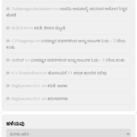
Siddanagouda kalakeri
on
ಬಾದಮಿ ಅಮವಾಸ್ಯೆ: ಚಬನೂರ ಅಮೋಗ ಸಿದ್ದನ
ಹೇಳಿಕೆ
M âñd M
on
ಕವಿತೆ: ಜೀವನ ಜ್ಯೋತಿ
C.P.Nagaraja
on
ಬಸವಣ್ಣನ ವಚನಗಳಿಂದ ಆಯ್ದ ಸಾಲುಗಳ ಓದು – 13ನೆಯ
ಕಂತು
ರಾಜೀವ್
on
ಬಸವಣ್ಣನ ವಚನಗಳಿಂದ ಆಯ್ದ ಸಾಲುಗಳ ಓದು – 13ನೆಯ ಕಂತು
K.V Shashidhara
on
ಹೊನಲುವಿಗೆ 11 ವರುಶ ತುಂಬಿದ ನಲಿವು
Raghuramu N.V.
on
ಕವಿತೆ: ಅವಳು
Raghuramu N.V.
on
ಹನಿಗವನಗಳು
ಹಳೆಯವು
ಹಳೆಯವು