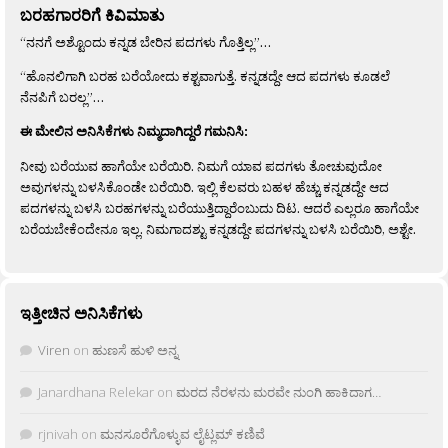
ಬರಹಗಾರರಿಗೆ ಕಿವಿಮಾತು
“ನನಗೆ ಅಶ್ಟೊಂದು ಕನ್ನಡ ಬೇರಿನ ಪದಗಳು ಗೊತ್ತಿಲ್ಲ”…
“ಹೊನಲಿಗಾಗಿ ಬರಹ ಬರೆಯೋದು ಕಶ್ಟವಾಗುತ್ತೆ. ಕನ್ನಡದ್ದೇ ಆದ ಪದಗಳು ಕೂಡಲೆ
ನೆನಪಿಗೆ ಬರಲ್ಲ”…
ಈ ಮೇಲಿನ ಅನಿಸಿಕೆಗಳು ನಿಮ್ಮದಾಗಿದ್ದರೆ ಗಮನಿಸಿ:
ನೀವು ಬರೆಯುವ ಹಾಗೆಯೇ ಬರೆಯಿರಿ. ನಿಮಗೆ ಯಾವ ಪದಗಳು ತೋಚುವುದೋ
ಅವುಗಳನ್ನು ಬಳಸಿಕೊಂಡೇ ಬರೆಯಿರಿ. ಇಲ್ಲಿ ಕೆಲವರು ಬಹಳ ಹೆಚ್ಚು ಕನ್ನಡದ್ದೇ ಆದ
ಪದಗಳನ್ನು ಬಳಸಿ ಬರಹಗಳನ್ನು ಬರೆಯುತ್ತಿದ್ದಾರೆಂಬುದು ದಿಟ. ಆದರೆ ಎಲ್ಲರೂ ಹಾಗೆಯೇ
ಬರೆಯಬೇಕೆಂದೇನೂ ಇಲ್ಲ. ನಿಮಗಾದಶ್ಟು ಕನ್ನಡದ್ದೇ ಪದಗಳನ್ನು ಬಳಸಿ ಬರೆಯಿರಿ, ಅಶ್ಟೇ.
ಇತ್ತೀಚಿನ ಅನಿಸಿಕೆಗಳು
Viren
on
ಹುಣಸೆ ಹುಳಿ ಅನ್ನ
Janardhana Relekar
on
ಮರದ ನೆರಳನು ಮರವೇ ನುಂಗಿ ಹಾಕಿದಾಗ…
rjnivah
on
ಮನಸೂರೆಗೊಳ್ಳುವ ಲೈಟ್ಲಮ್ ಕಣಿವೆ