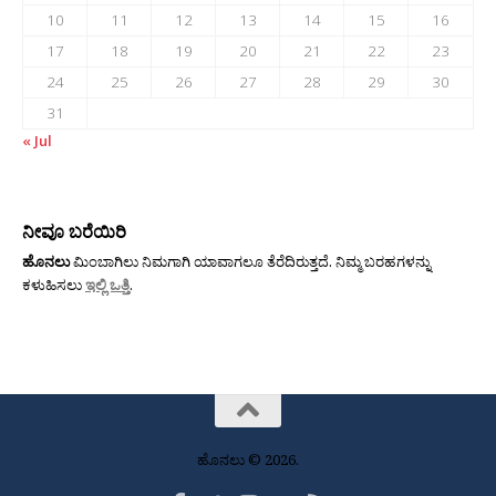
10
11
12
13
14
15
16
17
18
19
20
21
22
23
24
25
26
27
28
29
30
31
« Jul
ನೀವೂ ಬರೆಯಿರಿ
ಹೊನಲು
ಮಿಂಬಾಗಿಲು ನಿಮಗಾಗಿ ಯಾವಾಗಲೂ ತೆರೆದಿರುತ್ತದೆ. ನಿಮ್ಮ ಬರಹಗಳನ್ನು
ಕಳುಹಿಸಲು
ಇಲ್ಲಿ ಒತ್ತಿ
.
ಹೊನಲು © 2026.