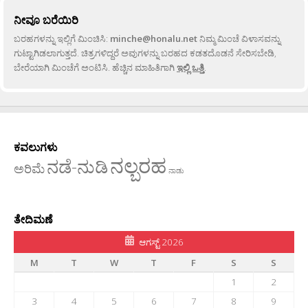
ನೀವೂ ಬರೆಯಿರಿ
ಬರಹಗಳನ್ನು ಇಲ್ಲಿಗೆ ಮಿಂಚಿಸಿ:
minche@honalu.net
ನಿಮ್ಮ ಮಿಂಚೆ ವಿಳಾಸವನ್ನು
ಗುಟ್ಟಾಗಿಡಲಾಗುತ್ತದೆ. ಚಿತ್ರಗಳಿದ್ದರೆ ಅವುಗಳನ್ನು ಬರಹದ ಕಡತದೊಡನೆ ಸೇರಿಸಬೇಡಿ,
ಬೇರೆಯಾಗಿ ಮಿಂಚೆಗೆ ಅಂಟಿಸಿ. ಹೆಚ್ಚಿನ ಮಾಹಿತಿಗಾಗಿ
ಇಲ್ಲಿ ಒತ್ತಿ
.
ಕವಲುಗಳು
ನಲ್ಬರಹ
ನಡೆ-ನುಡಿ
ಅರಿಮೆ
ನಾಡು
ತೇದಿಮಣೆ
ಆಗಸ್ಟ್ 2026
M
T
W
T
F
S
S
1
2
3
4
5
6
7
8
9