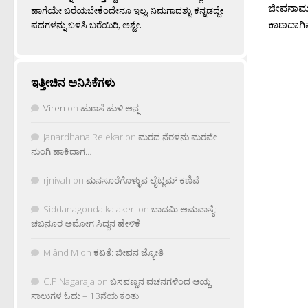
ಜೀವನಾಮ್ರ
ಹಾಗೆಯೇ ಬರೆಯಬೇಕೆಂದೇನೂ ಇಲ್ಲ. ನಿಮಗಾದಶ್ಟು ಕನ್ನಡದ್ದೇ
ಕಾಣದಾಗಿವೆ
ಪದಗಳನ್ನು ಬಳಸಿ ಬರೆಯಿರಿ, ಅಶ್ಟೇ.
ಇತ್ತೀಚಿನ ಅನಿಸಿಕೆಗಳು
Viren
on
ಹುಣಸೆ ಹುಳಿ ಅನ್ನ
Janardhana Relekar
on
ಮರದ ನೆರಳನು ಮರವೇ
ನುಂಗಿ ಹಾಕಿದಾಗ…
rjnivah
on
ಮನಸೂರೆಗೊಳ್ಳುವ ಲೈಟ್ಲಮ್ ಕಣಿವೆ
Siddanagouda kalakeri
on
ಬಾದಮಿ ಅಮವಾಸ್ಯೆ:
ಚಬನೂರ ಅಮೋಗ ಸಿದ್ದನ ಹೇಳಿಕೆ
M âñd M
on
ಕವಿತೆ: ಜೀವನ ಜ್ಯೋತಿ
C.P.Nagaraja
on
ಬಸವಣ್ಣನ ವಚನಗಳಿಂದ ಆಯ್ದ
ಸಾಲುಗಳ ಓದು – 13ನೆಯ ಕಂತು