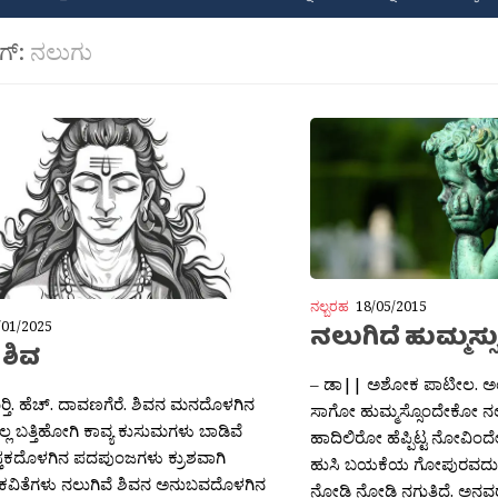
ಾಗ್:
ನಲುಗು
ನಲ್ಬರಹ
18/05/2015
/01/2025
ನಲುಗಿದೆ ಹುಮ್ಮಸ್ಸ
 ಶಿವ
– ಡಾ|| ಅಶೋಕ ಪಾಟೀಲ. ಅ
‍್ತಿ. ಹೆಚ್. ದಾವಣಗೆರೆ. ಶಿವನ ಮನದೊಳಗಿನ
ಸಾಗೋ ಹುಮ್ಮಸ್ಸೊಂದೇಕೋ ನಲು
್ಲ ಬತ್ತಿಹೋಗಿ ಕಾವ್ಯ ಕುಸುಮಗಳು ಬಾಡಿವೆ
ಹಾದಿಲಿರೋ ಹೆಪ್ಪಿಟ್ಟ ನೋವಿಂದ
ತಕದೊಳಗಿನ ಪದಪುಂಜಗಳು ಕ್ರುಶವಾಗಿ
ಹುಸಿ ಬಯಕೆಯ ಗೋಪುರವದು,
ಕವಿತೆಗಳು ನಲುಗಿವೆ ಶಿವನ ಅನುಬವದೊಳಗಿನ
ನೋಡಿ ನೋಡಿ ನಗುತಿದೆ. ಅನವರ