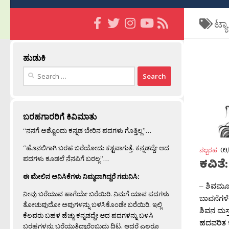
ಟ್ಯ
ಹುಡುಕಿ
Search
for:
ಬರಹಗಾರರಿಗೆ ಕಿವಿಮಾತು
“ನನಗೆ ಅಶ್ಟೊಂದು ಕನ್ನಡ ಬೇರಿನ ಪದಗಳು ಗೊತ್ತಿಲ್ಲ”…
“ಹೊನಲಿಗಾಗಿ ಬರಹ ಬರೆಯೋದು ಕಶ್ಟವಾಗುತ್ತೆ. ಕನ್ನಡದ್ದೇ ಆದ
ನಲ್ಬರಹ
09
ಪದಗಳು ಕೂಡಲೆ ನೆನಪಿಗೆ ಬರಲ್ಲ”…
ಕವಿತೆ:
ಈ ಮೇಲಿನ ಅನಿಸಿಕೆಗಳು ನಿಮ್ಮದಾಗಿದ್ದರೆ ಗಮನಿಸಿ:
– ಶಿವಮೂರ
ನೀವು ಬರೆಯುವ ಹಾಗೆಯೇ ಬರೆಯಿರಿ. ನಿಮಗೆ ಯಾವ ಪದಗಳು
ಬಾವನೆಗಳೆಲ
ತೋಚುವುದೋ ಅವುಗಳನ್ನು ಬಳಸಿಕೊಂಡೇ ಬರೆಯಿರಿ. ಇಲ್ಲಿ
ಶಿವನ ಮಸ್
ಕೆಲವರು ಬಹಳ ಹೆಚ್ಚು ಕನ್ನಡದ್ದೇ ಆದ ಪದಗಳನ್ನು ಬಳಸಿ
ಹದವರಿತ 
ಬರಹಗಳನ್ನು ಬರೆಯುತ್ತಿದ್ದಾರೆಂಬುದು ದಿಟ. ಆದರೆ ಎಲ್ಲರೂ