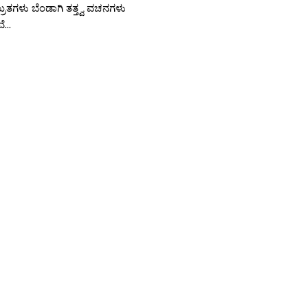
ುತಗಳು ಬೆಂಡಾಗಿ ತತ್ತ್ವ ವಚನಗಳು
...