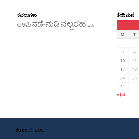
ಕವಲುಗಳು
ತೇದಿಮಣೆ
ನಲ್ಬರಹ
ನಡೆ-ನುಡಿ
ಅರಿಮೆ
ನಾಡು
M
T
3
4
10
11
17
18
24
25
31
« Jul
ಹೊನಲು © 2026.