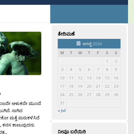
ತೇದಿಮಣೆ
ಆಗಸ್ಟ್ 2026
M
T
W
T
F
S
S
1
2
3
4
5
6
7
8
9
10
11
12
13
14
15
16
17
18
19
20
21
22
23
ು
24
25
26
27
28
29
30
ಂಜದೇ ಅಳುಕದೇ ಮುಂದೆ
31
ಗಿದೆ. ಸಾಗಿದ
« Jul
ೇಕೋ ಮತ್ತೆ ಮರುಕಳಿಸಿದೆ
 ಕನಸ ಕಾಣುವುದನು
ನೀವೂ ಬರೆಯಿರಿ
ತ...