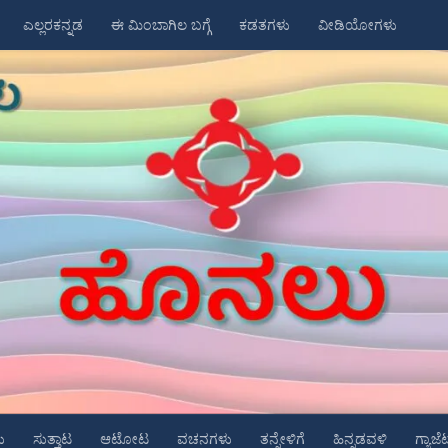
ಎಲ್ಲರಕನ್ನಡ
ಈ ಮಿಂಬಾಗಿಲ ಬಗ್ಗೆ
ಕಡತಗಳು
ವೀಡಿಯೋಗಳು
ು
ಸುತ್ತಾಟ
ಆಟೋಟ
ವಚನಗಳು
ತನ್ನೇಳಿಗೆ
ಹಿನ್ನಡವಳಿ
ಗ್ಯಾಜೆ