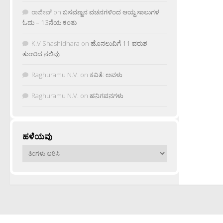
ರಾಜೀವ್
on
ಬಸವಣ್ಣನ ವಚನಗಳಿಂದ ಆಯ್ದ ಸಾಲುಗಳ
ಓದು – 13ನೆಯ ಕಂತು
K.V Shashidhara
on
ಹೊನಲುವಿಗೆ 11 ವರುಶ
ತುಂಬಿದ ನಲಿವು
Raghuramu N.V.
on
ಕವಿತೆ: ಅವಳು
Raghuramu N.V.
on
ಹನಿಗವನಗಳು
ಹಳೆಯವು
ಹಳೆಯವು