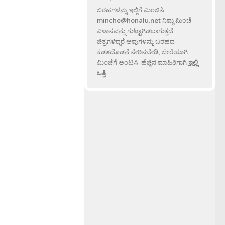
ಬರಹಗಳನ್ನು ಇಲ್ಲಿಗೆ ಮಿಂಚಿಸಿ:
minche@honalu.net
ನಿಮ್ಮ ಮಿಂಚೆ
ವಿಳಾಸವನ್ನು ಗುಟ್ಟಾಗಿಡಲಾಗುತ್ತದೆ.
ಚಿತ್ರಗಳಿದ್ದರೆ ಅವುಗಳನ್ನು ಬರಹದ
ಕಡತದೊಡನೆ ಸೇರಿಸಬೇಡಿ, ಬೇರೆಯಾಗಿ
ಮಿಂಚೆಗೆ ಅಂಟಿಸಿ. ಹೆಚ್ಚಿನ ಮಾಹಿತಿಗಾಗಿ
ಇಲ್ಲಿ
ಒತ್ತಿ
.