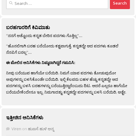
Search
for:
ಬರಹಗಾರರಿಗೆ ಕಿವಿಮಾತು
“ನನಗೆ ಅಶ್ಟೊಂದು ಕನ್ನಡ ಬೇರಿನ ಪದಗಳು ಗೊತ್ತಿಲ್ಲ”…
“ಹೊನಲಿಗಾಗಿ ಬರಹ ಬರೆಯೋದು ಕಶ್ಟವಾಗುತ್ತೆ. ಕನ್ನಡದ್ದೇ ಆದ ಪದಗಳು ಕೂಡಲೆ
ನೆನಪಿಗೆ ಬರಲ್ಲ”…
ಈ ಮೇಲಿನ ಅನಿಸಿಕೆಗಳು ನಿಮ್ಮದಾಗಿದ್ದರೆ ಗಮನಿಸಿ:
ನೀವು ಬರೆಯುವ ಹಾಗೆಯೇ ಬರೆಯಿರಿ. ನಿಮಗೆ ಯಾವ ಪದಗಳು ತೋಚುವುದೋ
ಅವುಗಳನ್ನು ಬಳಸಿಕೊಂಡೇ ಬರೆಯಿರಿ. ಇಲ್ಲಿ ಕೆಲವರು ಬಹಳ ಹೆಚ್ಚು ಕನ್ನಡದ್ದೇ ಆದ
ಪದಗಳನ್ನು ಬಳಸಿ ಬರಹಗಳನ್ನು ಬರೆಯುತ್ತಿದ್ದಾರೆಂಬುದು ದಿಟ. ಆದರೆ ಎಲ್ಲರೂ ಹಾಗೆಯೇ
ಬರೆಯಬೇಕೆಂದೇನೂ ಇಲ್ಲ. ನಿಮಗಾದಶ್ಟು ಕನ್ನಡದ್ದೇ ಪದಗಳನ್ನು ಬಳಸಿ ಬರೆಯಿರಿ, ಅಶ್ಟೇ.
ಇತ್ತೀಚಿನ ಅನಿಸಿಕೆಗಳು
Viren
on
ಹುಣಸೆ ಹುಳಿ ಅನ್ನ