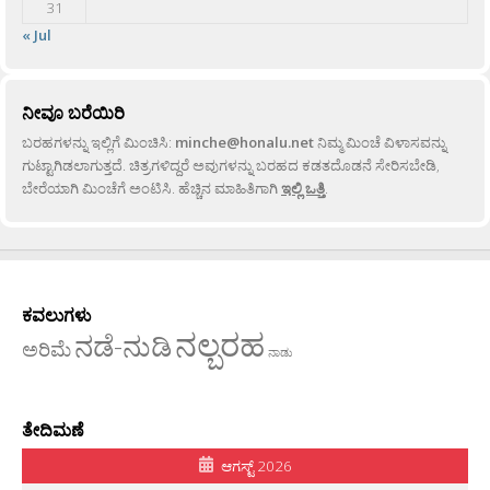
31
« Jul
ನೀವೂ ಬರೆಯಿರಿ
ಬರಹಗಳನ್ನು ಇಲ್ಲಿಗೆ ಮಿಂಚಿಸಿ:
minche@honalu.net
ನಿಮ್ಮ ಮಿಂಚೆ ವಿಳಾಸವನ್ನು
ಗುಟ್ಟಾಗಿಡಲಾಗುತ್ತದೆ. ಚಿತ್ರಗಳಿದ್ದರೆ ಅವುಗಳನ್ನು ಬರಹದ ಕಡತದೊಡನೆ ಸೇರಿಸಬೇಡಿ,
ಬೇರೆಯಾಗಿ ಮಿಂಚೆಗೆ ಅಂಟಿಸಿ. ಹೆಚ್ಚಿನ ಮಾಹಿತಿಗಾಗಿ
ಇಲ್ಲಿ ಒತ್ತಿ
.
ಕವಲುಗಳು
ನಲ್ಬರಹ
ನಡೆ-ನುಡಿ
ಅರಿಮೆ
ನಾಡು
ತೇದಿಮಣೆ
ಆಗಸ್ಟ್ 2026