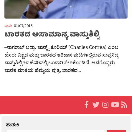
ನಾಡು
01/07/2015
ಬಾರತದ ಅಸಾಮಾನ್ಯ ವಾಸ್ತುಶಿಲ್ಪಿ
–ನಾಗರಾಜ್ ಬದ್ರಾ. ಚಾರ‍್ಲ್ಸ್ ಕೊರಿಯ್ (Charles Correa) ಎಂಬ
ಹೆಸರು ವಿಶ್ವದ ಮತ್ತು ಬಾರತದ ಇತಿಹಾಸ ಪುಟಗಳಲ್ಲಿರುವ ಸುಪ್ರಸಿದ್ದ
ವಾಸ್ತುಶಿಲ್ಪಿಗಳ ಹೆಸರಿನಲ್ಲಿ ಒಂದಾಗಿ ಸೇರಿಕೊಂಡಿದೆ. ಅವರೊಬ್ಬರು
ಬಾರತ ಮಾತೆಯ ಹೆಮ್ಮೆಯ ಪುತ್ರ, ಬಾರತದ...
ಹುಡುಕಿ