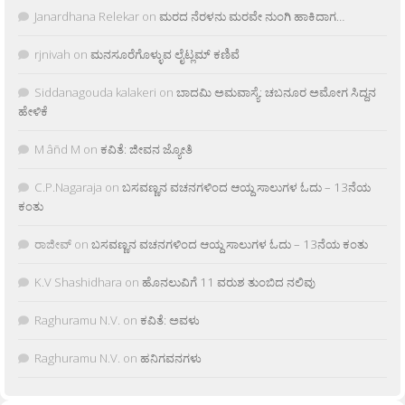
Janardhana Relekar
on
ಮರದ ನೆರಳನು ಮರವೇ ನುಂಗಿ ಹಾಕಿದಾಗ…
rjnivah
on
ಮನಸೂರೆಗೊಳ್ಳುವ ಲೈಟ್ಲಮ್ ಕಣಿವೆ
Siddanagouda kalakeri
on
ಬಾದಮಿ ಅಮವಾಸ್ಯೆ: ಚಬನೂರ ಅಮೋಗ ಸಿದ್ದನ
ಹೇಳಿಕೆ
M âñd M
on
ಕವಿತೆ: ಜೀವನ ಜ್ಯೋತಿ
C.P.Nagaraja
on
ಬಸವಣ್ಣನ ವಚನಗಳಿಂದ ಆಯ್ದ ಸಾಲುಗಳ ಓದು – 13ನೆಯ
ಕಂತು
ರಾಜೀವ್
on
ಬಸವಣ್ಣನ ವಚನಗಳಿಂದ ಆಯ್ದ ಸಾಲುಗಳ ಓದು – 13ನೆಯ ಕಂತು
K.V Shashidhara
on
ಹೊನಲುವಿಗೆ 11 ವರುಶ ತುಂಬಿದ ನಲಿವು
Raghuramu N.V.
on
ಕವಿತೆ: ಅವಳು
Raghuramu N.V.
on
ಹನಿಗವನಗಳು