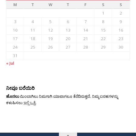
M
T
W
T
F
S
S
1
2
3
4
5
6
7
8
9
10
11
12
13
14
15
16
17
18
19
20
21
22
23
24
25
26
27
28
29
30
31
« Jul
ನೀವೂ ಬರೆಯಿರಿ
ಹೊನಲು
ಮಿಂಬಾಗಿಲು ನಿಮಗಾಗಿ ಯಾವಾಗಲೂ ತೆರೆದಿರುತ್ತದೆ. ನಿಮ್ಮ ಬರಹಗಳನ್ನು
ಕಳುಹಿಸಲು
ಇಲ್ಲಿ ಒತ್ತಿ
.