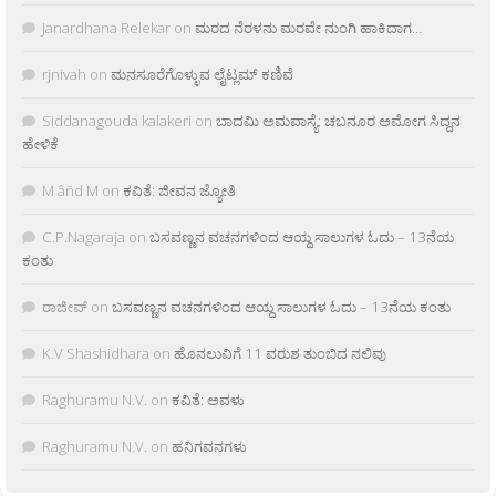
Janardhana Relekar
on
ಮರದ ನೆರಳನು ಮರವೇ ನುಂಗಿ ಹಾಕಿದಾಗ…
rjnivah
on
ಮನಸೂರೆಗೊಳ್ಳುವ ಲೈಟ್ಲಮ್ ಕಣಿವೆ
Siddanagouda kalakeri
on
ಬಾದಮಿ ಅಮವಾಸ್ಯೆ: ಚಬನೂರ ಅಮೋಗ ಸಿದ್ದನ
ಹೇಳಿಕೆ
M âñd M
on
ಕವಿತೆ: ಜೀವನ ಜ್ಯೋತಿ
C.P.Nagaraja
on
ಬಸವಣ್ಣನ ವಚನಗಳಿಂದ ಆಯ್ದ ಸಾಲುಗಳ ಓದು – 13ನೆಯ
ಕಂತು
ರಾಜೀವ್
on
ಬಸವಣ್ಣನ ವಚನಗಳಿಂದ ಆಯ್ದ ಸಾಲುಗಳ ಓದು – 13ನೆಯ ಕಂತು
K.V Shashidhara
on
ಹೊನಲುವಿಗೆ 11 ವರುಶ ತುಂಬಿದ ನಲಿವು
Raghuramu N.V.
on
ಕವಿತೆ: ಅವಳು
Raghuramu N.V.
on
ಹನಿಗವನಗಳು