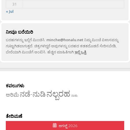
31
« Jul
ನೀವೂ ಬರೆಯಿರಿ
ಬರಹಗಳನ್ನು ಇಲ್ಲಿಗೆ ಮಿಂಚಿಸಿ:
minche@honalu.net
ನಿಮ್ಮ ಮಿಂಚೆ ವಿಳಾಸವನ್ನು
ಗುಟ್ಟಾಗಿಡಲಾಗುತ್ತದೆ. ಚಿತ್ರಗಳಿದ್ದರೆ ಅವುಗಳನ್ನು ಬರಹದ ಕಡತದೊಡನೆ ಸೇರಿಸಬೇಡಿ,
ಬೇರೆಯಾಗಿ ಮಿಂಚೆಗೆ ಅಂಟಿಸಿ. ಹೆಚ್ಚಿನ ಮಾಹಿತಿಗಾಗಿ
ಇಲ್ಲಿ ಒತ್ತಿ
.
ಕವಲುಗಳು
ನಲ್ಬರಹ
ನಡೆ-ನುಡಿ
ಅರಿಮೆ
ನಾಡು
ತೇದಿಮಣೆ
ಆಗಸ್ಟ್ 2026