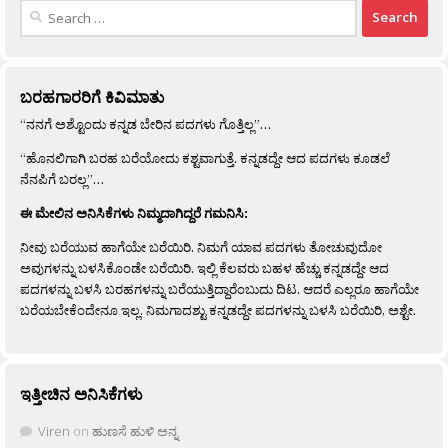
Search
for:
ಬರಹಗಾರರಿಗೆ ಕಿವಿಮಾತು
“ನನಗೆ ಅಶ್ಟೊಂದು ಕನ್ನಡ ಬೇರಿನ ಪದಗಳು ಗೊತ್ತಿಲ್ಲ”…
“ಹೊನಲಿಗಾಗಿ ಬರಹ ಬರೆಯೋದು ಕಶ್ಟವಾಗುತ್ತೆ. ಕನ್ನಡದ್ದೇ ಆದ ಪದಗಳು ಕೂಡಲೆ
ನೆನಪಿಗೆ ಬರಲ್ಲ”…
ಈ ಮೇಲಿನ ಅನಿಸಿಕೆಗಳು ನಿಮ್ಮದಾಗಿದ್ದರೆ ಗಮನಿಸಿ:
ನೀವು ಬರೆಯುವ ಹಾಗೆಯೇ ಬರೆಯಿರಿ. ನಿಮಗೆ ಯಾವ ಪದಗಳು ತೋಚುವುದೋ
ಅವುಗಳನ್ನು ಬಳಸಿಕೊಂಡೇ ಬರೆಯಿರಿ. ಇಲ್ಲಿ ಕೆಲವರು ಬಹಳ ಹೆಚ್ಚು ಕನ್ನಡದ್ದೇ ಆದ
ಪದಗಳನ್ನು ಬಳಸಿ ಬರಹಗಳನ್ನು ಬರೆಯುತ್ತಿದ್ದಾರೆಂಬುದು ದಿಟ. ಆದರೆ ಎಲ್ಲರೂ ಹಾಗೆಯೇ
ಬರೆಯಬೇಕೆಂದೇನೂ ಇಲ್ಲ. ನಿಮಗಾದಶ್ಟು ಕನ್ನಡದ್ದೇ ಪದಗಳನ್ನು ಬಳಸಿ ಬರೆಯಿರಿ, ಅಶ್ಟೇ.
ಇತ್ತೀಚಿನ ಅನಿಸಿಕೆಗಳು
Viren
on
ಹುಣಸೆ ಹುಳಿ ಅನ್ನ