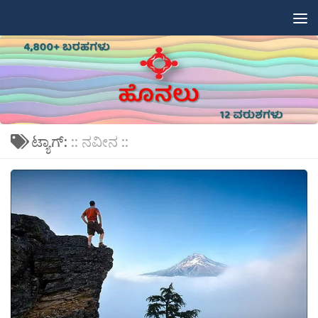
Skip to content
ಟ್ಯಾಗ್:
:: ನವೀನ ::