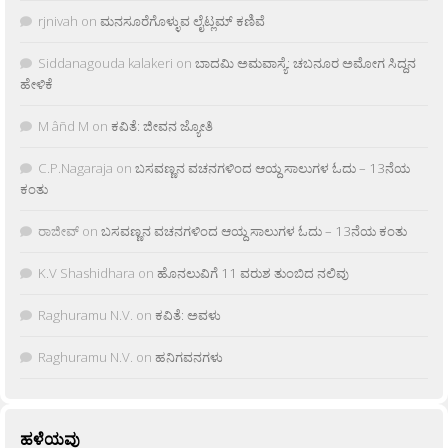
rjnivah
on
ಮನಸೂರೆಗೊಳ್ಳುವ ಲೈಟ್ಲಮ್ ಕಣಿವೆ
Siddanagouda kalakeri
on
ಬಾದಮಿ ಅಮವಾಸ್ಯೆ: ಚಬನೂರ ಅಮೋಗ ಸಿದ್ದನ
ಹೇಳಿಕೆ
M âñd M
on
ಕವಿತೆ: ಜೀವನ ಜ್ಯೋತಿ
C.P.Nagaraja
on
ಬಸವಣ್ಣನ ವಚನಗಳಿಂದ ಆಯ್ದ ಸಾಲುಗಳ ಓದು – 13ನೆಯ
ಕಂತು
ರಾಜೀವ್
on
ಬಸವಣ್ಣನ ವಚನಗಳಿಂದ ಆಯ್ದ ಸಾಲುಗಳ ಓದು – 13ನೆಯ ಕಂತು
K.V Shashidhara
on
ಹೊನಲುವಿಗೆ 11 ವರುಶ ತುಂಬಿದ ನಲಿವು
Raghuramu N.V.
on
ಕವಿತೆ: ಅವಳು
Raghuramu N.V.
on
ಹನಿಗವನಗಳು
ಹಳೆಯವು