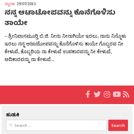
ನಲ್ಬರಹ
29/07/2015
ನನ್ನ ಆಟಾಟೋಪವನ್ನು ಕೊನೆಗೊಳಿಸು
ತಾಯೇ
– ಶ್ರೀನಿವಾಸಮೂರ‍್ತಿ ಬಿ.ಜಿ. ನೀನು ನೀನಾಗಿಯೇ ಇರಲು, ನಾನು ನಿನ್ನೊಳು
ಇರಲು ನನ್ನ ಆಟಾಟೋಪವನ್ನು ಕೊನೆಗೊಳಿಸು ತಾಯೇ ಗೊಬ್ಬರವ ನೀ
ಕೇಳುವೆ, ಕೊಬ್ಬರಿಯ ನಾ ಕೇಳುವೆ ಉಪಕಾರವನ್ನು ನೀ ಕೇಳುವೆ,
ಅದಿಕಾರವನ್ನು ನಾ ಕೇಳುವೆ...
ಹುಡುಕಿ
Search
for: