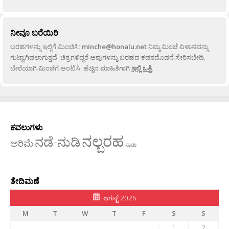
ನೀವೂ ಬರೆಯಿರಿ
ಬರಹಗಳನ್ನು ಇಲ್ಲಿಗೆ ಮಿಂಚಿಸಿ:
minche@honalu.net
ನಿಮ್ಮ ಮಿಂಚೆ ವಿಳಾಸವನ್ನು
ಗುಟ್ಟಾಗಿಡಲಾಗುತ್ತದೆ. ಚಿತ್ರಗಳಿದ್ದರೆ ಅವುಗಳನ್ನು ಬರಹದ ಕಡತದೊಡನೆ ಸೇರಿಸಬೇಡಿ,
ಬೇರೆಯಾಗಿ ಮಿಂಚೆಗೆ ಅಂಟಿಸಿ. ಹೆಚ್ಚಿನ ಮಾಹಿತಿಗಾಗಿ
ಇಲ್ಲಿ ಒತ್ತಿ
.
ಕವಲುಗಳು
ನಲ್ಬರಹ
ನಡೆ-ನುಡಿ
ಅರಿಮೆ
ನಾಡು
ತೇದಿಮಣೆ
ಆಗಸ್ಟ್ 2026
M
T
W
T
F
S
S
1
2