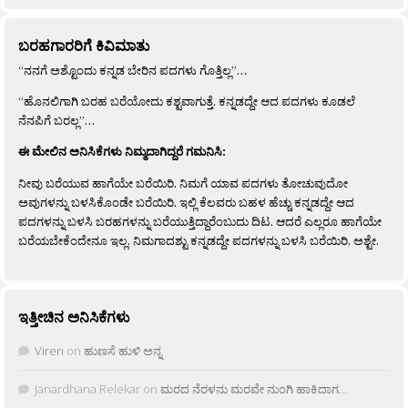
ಬರಹಗಾರರಿಗೆ ಕಿವಿಮಾತು
“ನನಗೆ ಅಶ್ಟೊಂದು ಕನ್ನಡ ಬೇರಿನ ಪದಗಳು ಗೊತ್ತಿಲ್ಲ”…
“ಹೊನಲಿಗಾಗಿ ಬರಹ ಬರೆಯೋದು ಕಶ್ಟವಾಗುತ್ತೆ. ಕನ್ನಡದ್ದೇ ಆದ ಪದಗಳು ಕೂಡಲೆ
ನೆನಪಿಗೆ ಬರಲ್ಲ”…
ಈ ಮೇಲಿನ ಅನಿಸಿಕೆಗಳು ನಿಮ್ಮದಾಗಿದ್ದರೆ ಗಮನಿಸಿ:
ನೀವು ಬರೆಯುವ ಹಾಗೆಯೇ ಬರೆಯಿರಿ. ನಿಮಗೆ ಯಾವ ಪದಗಳು ತೋಚುವುದೋ
ಅವುಗಳನ್ನು ಬಳಸಿಕೊಂಡೇ ಬರೆಯಿರಿ. ಇಲ್ಲಿ ಕೆಲವರು ಬಹಳ ಹೆಚ್ಚು ಕನ್ನಡದ್ದೇ ಆದ
ಪದಗಳನ್ನು ಬಳಸಿ ಬರಹಗಳನ್ನು ಬರೆಯುತ್ತಿದ್ದಾರೆಂಬುದು ದಿಟ. ಆದರೆ ಎಲ್ಲರೂ ಹಾಗೆಯೇ
ಬರೆಯಬೇಕೆಂದೇನೂ ಇಲ್ಲ. ನಿಮಗಾದಶ್ಟು ಕನ್ನಡದ್ದೇ ಪದಗಳನ್ನು ಬಳಸಿ ಬರೆಯಿರಿ, ಅಶ್ಟೇ.
ಇತ್ತೀಚಿನ ಅನಿಸಿಕೆಗಳು
Viren
on
ಹುಣಸೆ ಹುಳಿ ಅನ್ನ
Janardhana Relekar
on
ಮರದ ನೆರಳನು ಮರವೇ ನುಂಗಿ ಹಾಕಿದಾಗ…