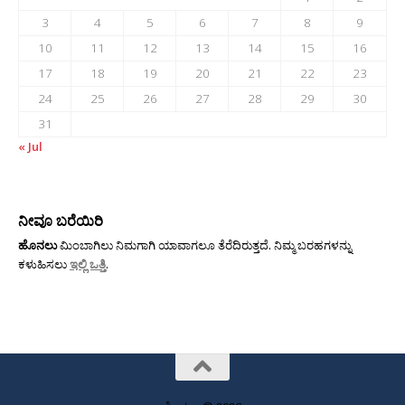
3
4
5
6
7
8
9
10
11
12
13
14
15
16
17
18
19
20
21
22
23
24
25
26
27
28
29
30
31
« Jul
ನೀವೂ ಬರೆಯಿರಿ
ಹೊನಲು
ಮಿಂಬಾಗಿಲು ನಿಮಗಾಗಿ ಯಾವಾಗಲೂ ತೆರೆದಿರುತ್ತದೆ. ನಿಮ್ಮ ಬರಹಗಳನ್ನು
ಕಳುಹಿಸಲು
ಇಲ್ಲಿ ಒತ್ತಿ
.