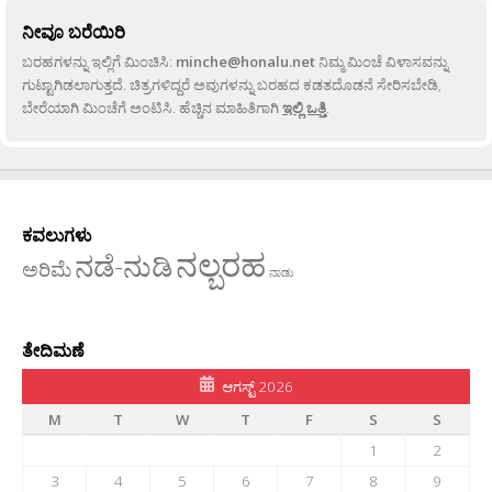
ನೀವೂ ಬರೆಯಿರಿ
ಬರಹಗಳನ್ನು ಇಲ್ಲಿಗೆ ಮಿಂಚಿಸಿ:
minche@honalu.net
ನಿಮ್ಮ ಮಿಂಚೆ ವಿಳಾಸವನ್ನು
ಗುಟ್ಟಾಗಿಡಲಾಗುತ್ತದೆ. ಚಿತ್ರಗಳಿದ್ದರೆ ಅವುಗಳನ್ನು ಬರಹದ ಕಡತದೊಡನೆ ಸೇರಿಸಬೇಡಿ,
ಬೇರೆಯಾಗಿ ಮಿಂಚೆಗೆ ಅಂಟಿಸಿ. ಹೆಚ್ಚಿನ ಮಾಹಿತಿಗಾಗಿ
ಇಲ್ಲಿ ಒತ್ತಿ
.
ಕವಲುಗಳು
ನಲ್ಬರಹ
ನಡೆ-ನುಡಿ
ಅರಿಮೆ
ನಾಡು
ತೇದಿಮಣೆ
ಆಗಸ್ಟ್ 2026
M
T
W
T
F
S
S
1
2
3
4
5
6
7
8
9