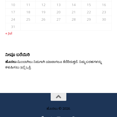
10
11
12
13
14
15
16
17
18
19
20
21
22
23
24
25
26
27
28
29
30
31
« Jul
ನೀವೂ ಬರೆಯಿರಿ
ಹೊನಲು
ಮಿಂಬಾಗಿಲು ನಿಮಗಾಗಿ ಯಾವಾಗಲೂ ತೆರೆದಿರುತ್ತದೆ. ನಿಮ್ಮ ಬರಹಗಳನ್ನು
ಕಳುಹಿಸಲು
ಇಲ್ಲಿ ಒತ್ತಿ
.
ಹೊನಲು © 2026.