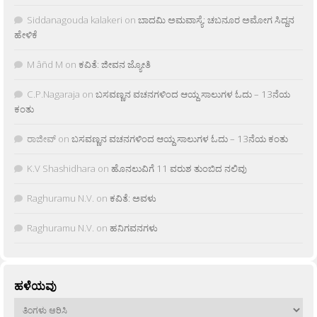
Siddanagouda kalakeri
on
ಬಾದಮಿ ಅಮವಾಸ್ಯೆ: ಚಬನೂರ ಅಮೋಗ ಸಿದ್ದನ
ಹೇಳಿಕೆ
M âñd M
on
ಕವಿತೆ: ಜೀವನ ಜ್ಯೋತಿ
C.P.Nagaraja
on
ಬಸವಣ್ಣನ ವಚನಗಳಿಂದ ಆಯ್ದ ಸಾಲುಗಳ ಓದು – 13ನೆಯ
ಕಂತು
ರಾಜೀವ್
on
ಬಸವಣ್ಣನ ವಚನಗಳಿಂದ ಆಯ್ದ ಸಾಲುಗಳ ಓದು – 13ನೆಯ ಕಂತು
K.V Shashidhara
on
ಹೊನಲುವಿಗೆ 11 ವರುಶ ತುಂಬಿದ ನಲಿವು
Raghuramu N.V.
on
ಕವಿತೆ: ಅವಳು
Raghuramu N.V.
on
ಹನಿಗವನಗಳು
ಹಳೆಯವು
ಹಳೆಯವು