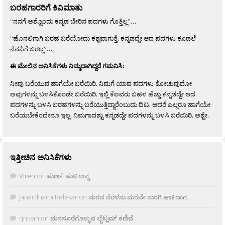
ಬರಹಗಾರರಿಗೆ ಕಿವಿಮಾತು
“ನನಗೆ ಅಶ್ಟೊಂದು ಕನ್ನಡ ಬೇರಿನ ಪದಗಳು ಗೊತ್ತಿಲ್ಲ”…
“ಹೊನಲಿಗಾಗಿ ಬರಹ ಬರೆಯೋದು ಕಶ್ಟವಾಗುತ್ತೆ. ಕನ್ನಡದ್ದೇ ಆದ ಪದಗಳು ಕೂಡಲೆ
ನೆನಪಿಗೆ ಬರಲ್ಲ”…
ಈ ಮೇಲಿನ ಅನಿಸಿಕೆಗಳು ನಿಮ್ಮದಾಗಿದ್ದರೆ ಗಮನಿಸಿ:
ನೀವು ಬರೆಯುವ ಹಾಗೆಯೇ ಬರೆಯಿರಿ. ನಿಮಗೆ ಯಾವ ಪದಗಳು ತೋಚುವುದೋ
ಅವುಗಳನ್ನು ಬಳಸಿಕೊಂಡೇ ಬರೆಯಿರಿ. ಇಲ್ಲಿ ಕೆಲವರು ಬಹಳ ಹೆಚ್ಚು ಕನ್ನಡದ್ದೇ ಆದ
ಪದಗಳನ್ನು ಬಳಸಿ ಬರಹಗಳನ್ನು ಬರೆಯುತ್ತಿದ್ದಾರೆಂಬುದು ದಿಟ. ಆದರೆ ಎಲ್ಲರೂ ಹಾಗೆಯೇ
ಬರೆಯಬೇಕೆಂದೇನೂ ಇಲ್ಲ. ನಿಮಗಾದಶ್ಟು ಕನ್ನಡದ್ದೇ ಪದಗಳನ್ನು ಬಳಸಿ ಬರೆಯಿರಿ, ಅಶ್ಟೇ.
ಇತ್ತೀಚಿನ ಅನಿಸಿಕೆಗಳು
Viren
on
ಹುಣಸೆ ಹುಳಿ ಅನ್ನ
Janardhana Relekar
on
ಮರದ ನೆರಳನು ಮರವೇ ನುಂಗಿ ಹಾಕಿದಾಗ…
rjnivah
on
ಮನಸೂರೆಗೊಳ್ಳುವ ಲೈಟ್ಲಮ್ ಕಣಿವೆ