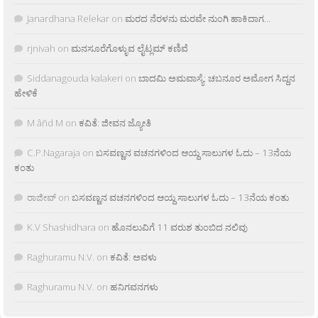
Janardhana Relekar
on
ಮರದ ನೆರಳನು ಮರವೇ ನುಂಗಿ ಹಾಕಿದಾಗ…
rjnivah
on
ಮನಸೂರೆಗೊಳ್ಳುವ ಲೈಟ್ಲಮ್ ಕಣಿವೆ
Siddanagouda kalakeri
on
ಬಾದಮಿ ಅಮವಾಸ್ಯೆ: ಚಬನೂರ ಅಮೋಗ ಸಿದ್ದನ
ಹೇಳಿಕೆ
M âñd M
on
ಕವಿತೆ: ಜೀವನ ಜ್ಯೋತಿ
C.P.Nagaraja
on
ಬಸವಣ್ಣನ ವಚನಗಳಿಂದ ಆಯ್ದ ಸಾಲುಗಳ ಓದು – 13ನೆಯ
ಕಂತು
ರಾಜೀವ್
on
ಬಸವಣ್ಣನ ವಚನಗಳಿಂದ ಆಯ್ದ ಸಾಲುಗಳ ಓದು – 13ನೆಯ ಕಂತು
K.V Shashidhara
on
ಹೊನಲುವಿಗೆ 11 ವರುಶ ತುಂಬಿದ ನಲಿವು
Raghuramu N.V.
on
ಕವಿತೆ: ಅವಳು
Raghuramu N.V.
on
ಹನಿಗವನಗಳು