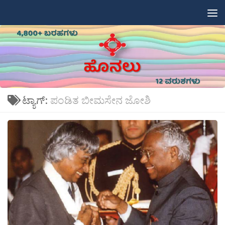
Skip to content
ಟ್ಯಾಗ್:
ಪಂಡಿತ ಬೀಮಸೇನ ಜೋಶಿ