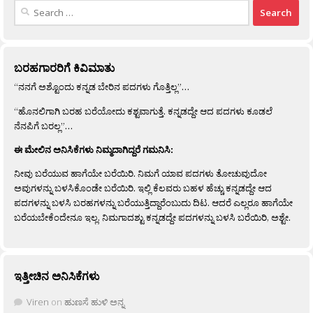
Search
for:
ಬರಹಗಾರರಿಗೆ ಕಿವಿಮಾತು
“ನನಗೆ ಅಶ್ಟೊಂದು ಕನ್ನಡ ಬೇರಿನ ಪದಗಳು ಗೊತ್ತಿಲ್ಲ”…
“ಹೊನಲಿಗಾಗಿ ಬರಹ ಬರೆಯೋದು ಕಶ್ಟವಾಗುತ್ತೆ. ಕನ್ನಡದ್ದೇ ಆದ ಪದಗಳು ಕೂಡಲೆ
ನೆನಪಿಗೆ ಬರಲ್ಲ”…
ಈ ಮೇಲಿನ ಅನಿಸಿಕೆಗಳು ನಿಮ್ಮದಾಗಿದ್ದರೆ ಗಮನಿಸಿ:
ನೀವು ಬರೆಯುವ ಹಾಗೆಯೇ ಬರೆಯಿರಿ. ನಿಮಗೆ ಯಾವ ಪದಗಳು ತೋಚುವುದೋ
ಅವುಗಳನ್ನು ಬಳಸಿಕೊಂಡೇ ಬರೆಯಿರಿ. ಇಲ್ಲಿ ಕೆಲವರು ಬಹಳ ಹೆಚ್ಚು ಕನ್ನಡದ್ದೇ ಆದ
ಪದಗಳನ್ನು ಬಳಸಿ ಬರಹಗಳನ್ನು ಬರೆಯುತ್ತಿದ್ದಾರೆಂಬುದು ದಿಟ. ಆದರೆ ಎಲ್ಲರೂ ಹಾಗೆಯೇ
ಬರೆಯಬೇಕೆಂದೇನೂ ಇಲ್ಲ. ನಿಮಗಾದಶ್ಟು ಕನ್ನಡದ್ದೇ ಪದಗಳನ್ನು ಬಳಸಿ ಬರೆಯಿರಿ, ಅಶ್ಟೇ.
ಇತ್ತೀಚಿನ ಅನಿಸಿಕೆಗಳು
Viren
on
ಹುಣಸೆ ಹುಳಿ ಅನ್ನ