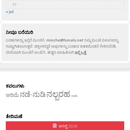
31
« Jul
ನೀವೂ ಬರೆಯಿರಿ
ಬರಹಗಳನ್ನು ಇಲ್ಲಿಗೆ ಮಿಂಚಿಸಿ:
minche@honalu.net
ನಿಮ್ಮ ಮಿಂಚೆ ವಿಳಾಸವನ್ನು
ಗುಟ್ಟಾಗಿಡಲಾಗುತ್ತದೆ. ಚಿತ್ರಗಳಿದ್ದರೆ ಅವುಗಳನ್ನು ಬರಹದ ಕಡತದೊಡನೆ ಸೇರಿಸಬೇಡಿ,
ಬೇರೆಯಾಗಿ ಮಿಂಚೆಗೆ ಅಂಟಿಸಿ. ಹೆಚ್ಚಿನ ಮಾಹಿತಿಗಾಗಿ
ಇಲ್ಲಿ ಒತ್ತಿ
.
ಕವಲುಗಳು
ನಲ್ಬರಹ
ನಡೆ-ನುಡಿ
ಅರಿಮೆ
ನಾಡು
ತೇದಿಮಣೆ
ಆಗಸ್ಟ್ 2026