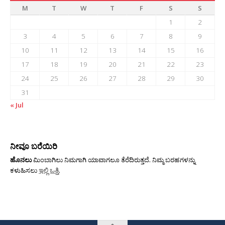
M
T
W
T
F
S
S
1
2
3
4
5
6
7
8
9
10
11
12
13
14
15
16
17
18
19
20
21
22
23
24
25
26
27
28
29
30
31
« Jul
ನೀವೂ ಬರೆಯಿರಿ
ಹೊನಲು
ಮಿಂಬಾಗಿಲು ನಿಮಗಾಗಿ ಯಾವಾಗಲೂ ತೆರೆದಿರುತ್ತದೆ. ನಿಮ್ಮ ಬರಹಗಳನ್ನು
ಕಳುಹಿಸಲು
ಇಲ್ಲಿ ಒತ್ತಿ
.