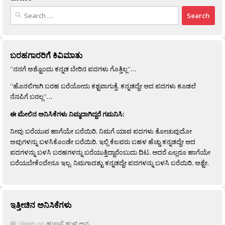
Search
for:
ಬರಹಗಾರರಿಗೆ ಕಿವಿಮಾತು
“ನನಗೆ ಅಶ್ಟೊಂದು ಕನ್ನಡ ಬೇರಿನ ಪದಗಳು ಗೊತ್ತಿಲ್ಲ”…
“ಹೊನಲಿಗಾಗಿ ಬರಹ ಬರೆಯೋದು ಕಶ್ಟವಾಗುತ್ತೆ. ಕನ್ನಡದ್ದೇ ಆದ ಪದಗಳು ಕೂಡಲೆ
ನೆನಪಿಗೆ ಬರಲ್ಲ”…
ಈ ಮೇಲಿನ ಅನಿಸಿಕೆಗಳು ನಿಮ್ಮದಾಗಿದ್ದರೆ ಗಮನಿಸಿ:
ನೀವು ಬರೆಯುವ ಹಾಗೆಯೇ ಬರೆಯಿರಿ. ನಿಮಗೆ ಯಾವ ಪದಗಳು ತೋಚುವುದೋ
ಅವುಗಳನ್ನು ಬಳಸಿಕೊಂಡೇ ಬರೆಯಿರಿ. ಇಲ್ಲಿ ಕೆಲವರು ಬಹಳ ಹೆಚ್ಚು ಕನ್ನಡದ್ದೇ ಆದ
ಪದಗಳನ್ನು ಬಳಸಿ ಬರಹಗಳನ್ನು ಬರೆಯುತ್ತಿದ್ದಾರೆಂಬುದು ದಿಟ. ಆದರೆ ಎಲ್ಲರೂ ಹಾಗೆಯೇ
ಬರೆಯಬೇಕೆಂದೇನೂ ಇಲ್ಲ. ನಿಮಗಾದಶ್ಟು ಕನ್ನಡದ್ದೇ ಪದಗಳನ್ನು ಬಳಸಿ ಬರೆಯಿರಿ, ಅಶ್ಟೇ.
ಇತ್ತೀಚಿನ ಅನಿಸಿಕೆಗಳು
Viren
on
ಹುಣಸೆ ಹುಳಿ ಅನ್ನ