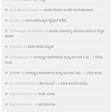
Janardhana Relekar
on
ಮರದ ನೆರಳನು ಮರವೇ ನುಂಗಿ ಹಾಕಿದಾಗ…
rjnivah
on
ಮನಸೂರೆಗೊಳ್ಳುವ ಲೈಟ್ಲಮ್ ಕಣಿವೆ
Siddanagouda kalakeri
on
ಬಾದಮಿ ಅಮವಾಸ್ಯೆ: ಚಬನೂರ ಅಮೋಗ ಸಿದ್ದನ
ಹೇಳಿಕೆ
M âñd M
on
ಕವಿತೆ: ಜೀವನ ಜ್ಯೋತಿ
C.P.Nagaraja
on
ಬಸವಣ್ಣನ ವಚನಗಳಿಂದ ಆಯ್ದ ಸಾಲುಗಳ ಓದು – 13ನೆಯ
ಕಂತು
ರಾಜೀವ್
on
ಬಸವಣ್ಣನ ವಚನಗಳಿಂದ ಆಯ್ದ ಸಾಲುಗಳ ಓದು – 13ನೆಯ ಕಂತು
K.V Shashidhara
on
ಹೊನಲುವಿಗೆ 11 ವರುಶ ತುಂಬಿದ ನಲಿವು
Raghuramu N.V.
on
ಕವಿತೆ: ಅವಳು
Raghuramu N.V.
on
ಹನಿಗವನಗಳು