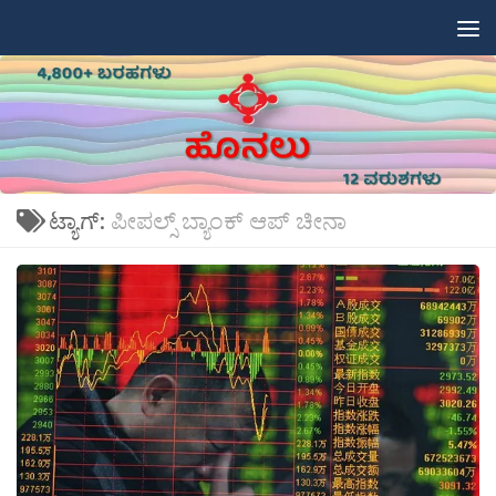
Skip to content
ಟ್ಯಾಗ್:
ಪೀಪಲ್ಸ್ ಬ್ಯಾಂಕ್ ಆಪ್ ಚೀನಾ