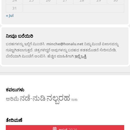
31
« Jul
ನೀವೂ ಬರೆಯಿರಿ
ಬರಹಗಳನ್ನು ಇಲ್ಲಿಗೆ ಮಿಂಚಿಸಿ:
minche@honalu.net
ನಿಮ್ಮ ಮಿಂಚೆ ವಿಳಾಸವನ್ನು
ಗುಟ್ಟಾಗಿಡಲಾಗುತ್ತದೆ. ಚಿತ್ರಗಳಿದ್ದರೆ ಅವುಗಳನ್ನು ಬರಹದ ಕಡತದೊಡನೆ ಸೇರಿಸಬೇಡಿ,
ಬೇರೆಯಾಗಿ ಮಿಂಚೆಗೆ ಅಂಟಿಸಿ. ಹೆಚ್ಚಿನ ಮಾಹಿತಿಗಾಗಿ
ಇಲ್ಲಿ ಒತ್ತಿ
.
ಕವಲುಗಳು
ನಲ್ಬರಹ
ನಡೆ-ನುಡಿ
ಅರಿಮೆ
ನಾಡು
ತೇದಿಮಣೆ
ಆಗಸ್ಟ್ 2026