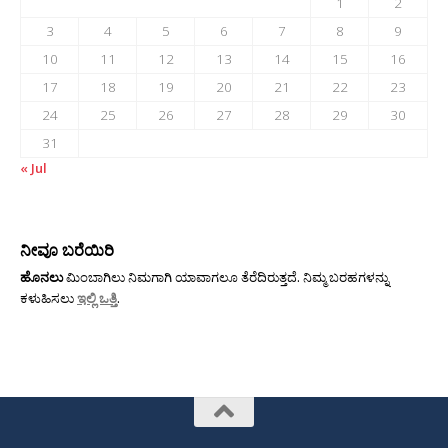
1
2
3
4
5
6
7
8
9
10
11
12
13
14
15
16
17
18
19
20
21
22
23
24
25
26
27
28
29
30
31
« Jul
ನೀವೂ ಬರೆಯಿರಿ
ಹೊನಲು
ಮಿಂಬಾಗಿಲು ನಿಮಗಾಗಿ ಯಾವಾಗಲೂ ತೆರೆದಿರುತ್ತದೆ. ನಿಮ್ಮ ಬರಹಗಳನ್ನು
ಕಳುಹಿಸಲು
ಇಲ್ಲಿ ಒತ್ತಿ
.