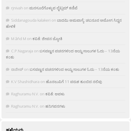
rjnivah
on
ಮನಸೂರೆಗೊಳ್ಳುವ ಲೈಟ್ಲಮ್ ಕಣಿವೆ
Siddanagouda kalakeri
on
ಬಾದಮಿ ಅಮವಾಸ್ಯೆ: ಚಬನೂರ ಅಮೋಗ ಸಿದ್ದನ
ಹೇಳಿಕೆ
M âñd M
on
ಕವಿತೆ: ಜೀವನ ಜ್ಯೋತಿ
C.P.Nagaraja
on
ಬಸವಣ್ಣನ ವಚನಗಳಿಂದ ಆಯ್ದ ಸಾಲುಗಳ ಓದು – 13ನೆಯ
ಕಂತು
ರಾಜೀವ್
on
ಬಸವಣ್ಣನ ವಚನಗಳಿಂದ ಆಯ್ದ ಸಾಲುಗಳ ಓದು – 13ನೆಯ ಕಂತು
K.V Shashidhara
on
ಹೊನಲುವಿಗೆ 11 ವರುಶ ತುಂಬಿದ ನಲಿವು
Raghuramu N.V.
on
ಕವಿತೆ: ಅವಳು
Raghuramu N.V.
on
ಹನಿಗವನಗಳು
ಹಳೆಯವು