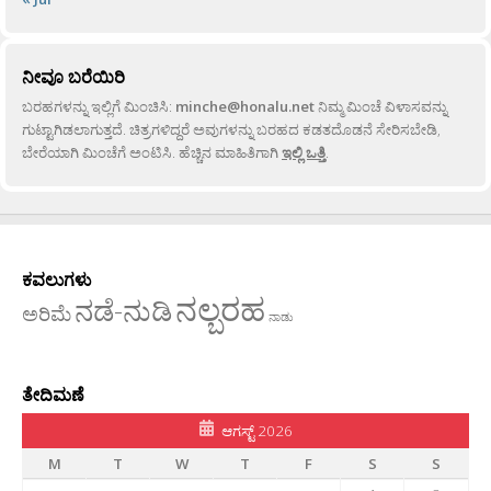
ನೀವೂ ಬರೆಯಿರಿ
ಬರಹಗಳನ್ನು ಇಲ್ಲಿಗೆ ಮಿಂಚಿಸಿ:
minche@honalu.net
ನಿಮ್ಮ ಮಿಂಚೆ ವಿಳಾಸವನ್ನು
ಗುಟ್ಟಾಗಿಡಲಾಗುತ್ತದೆ. ಚಿತ್ರಗಳಿದ್ದರೆ ಅವುಗಳನ್ನು ಬರಹದ ಕಡತದೊಡನೆ ಸೇರಿಸಬೇಡಿ,
ಬೇರೆಯಾಗಿ ಮಿಂಚೆಗೆ ಅಂಟಿಸಿ. ಹೆಚ್ಚಿನ ಮಾಹಿತಿಗಾಗಿ
ಇಲ್ಲಿ ಒತ್ತಿ
.
ಕವಲುಗಳು
ನಲ್ಬರಹ
ನಡೆ-ನುಡಿ
ಅರಿಮೆ
ನಾಡು
ತೇದಿಮಣೆ
ಆಗಸ್ಟ್ 2026
M
T
W
T
F
S
S