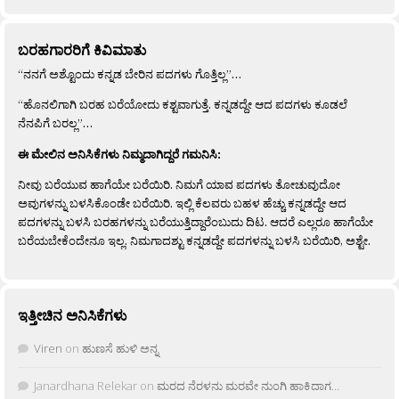
ಬರಹಗಾರರಿಗೆ ಕಿವಿಮಾತು
“ನನಗೆ ಅಶ್ಟೊಂದು ಕನ್ನಡ ಬೇರಿನ ಪದಗಳು ಗೊತ್ತಿಲ್ಲ”…
“ಹೊನಲಿಗಾಗಿ ಬರಹ ಬರೆಯೋದು ಕಶ್ಟವಾಗುತ್ತೆ. ಕನ್ನಡದ್ದೇ ಆದ ಪದಗಳು ಕೂಡಲೆ
ನೆನಪಿಗೆ ಬರಲ್ಲ”…
ಈ ಮೇಲಿನ ಅನಿಸಿಕೆಗಳು ನಿಮ್ಮದಾಗಿದ್ದರೆ ಗಮನಿಸಿ:
ನೀವು ಬರೆಯುವ ಹಾಗೆಯೇ ಬರೆಯಿರಿ. ನಿಮಗೆ ಯಾವ ಪದಗಳು ತೋಚುವುದೋ
ಅವುಗಳನ್ನು ಬಳಸಿಕೊಂಡೇ ಬರೆಯಿರಿ. ಇಲ್ಲಿ ಕೆಲವರು ಬಹಳ ಹೆಚ್ಚು ಕನ್ನಡದ್ದೇ ಆದ
ಪದಗಳನ್ನು ಬಳಸಿ ಬರಹಗಳನ್ನು ಬರೆಯುತ್ತಿದ್ದಾರೆಂಬುದು ದಿಟ. ಆದರೆ ಎಲ್ಲರೂ ಹಾಗೆಯೇ
ಬರೆಯಬೇಕೆಂದೇನೂ ಇಲ್ಲ. ನಿಮಗಾದಶ್ಟು ಕನ್ನಡದ್ದೇ ಪದಗಳನ್ನು ಬಳಸಿ ಬರೆಯಿರಿ, ಅಶ್ಟೇ.
ಇತ್ತೀಚಿನ ಅನಿಸಿಕೆಗಳು
Viren
on
ಹುಣಸೆ ಹುಳಿ ಅನ್ನ
Janardhana Relekar
on
ಮರದ ನೆರಳನು ಮರವೇ ನುಂಗಿ ಹಾಕಿದಾಗ…