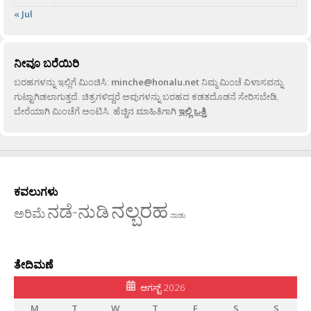
« Jul
ನೀವೂ ಬರೆಯಿರಿ
ಬರಹಗಳನ್ನು ಇಲ್ಲಿಗೆ ಮಿಂಚಿಸಿ:
minche@honalu.net
ನಿಮ್ಮ ಮಿಂಚೆ ವಿಳಾಸವನ್ನು
ಗುಟ್ಟಾಗಿಡಲಾಗುತ್ತದೆ. ಚಿತ್ರಗಳಿದ್ದರೆ ಅವುಗಳನ್ನು ಬರಹದ ಕಡತದೊಡನೆ ಸೇರಿಸಬೇಡಿ,
ಬೇರೆಯಾಗಿ ಮಿಂಚೆಗೆ ಅಂಟಿಸಿ. ಹೆಚ್ಚಿನ ಮಾಹಿತಿಗಾಗಿ
ಇಲ್ಲಿ ಒತ್ತಿ
.
ಕವಲುಗಳು
ನಲ್ಬರಹ
ನಡೆ-ನುಡಿ
ಅರಿಮೆ
ನಾಡು
ತೇದಿಮಣೆ
ಆಗಸ್ಟ್ 2026
M
T
W
T
F
S
S