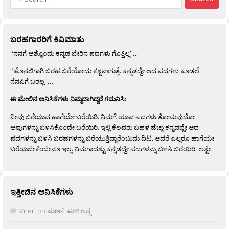
for:
ಬರಹಗಾರರಿಗೆ ಕಿವಿಮಾತು
“ನನಗೆ ಅಶ್ಟೊಂದು ಕನ್ನಡ ಬೇರಿನ ಪದಗಳು ಗೊತ್ತಿಲ್ಲ”…
“ಹೊನಲಿಗಾಗಿ ಬರಹ ಬರೆಯೋದು ಕಶ್ಟವಾಗುತ್ತೆ. ಕನ್ನಡದ್ದೇ ಆದ ಪದಗಳು ಕೂಡಲೆ
ನೆನಪಿಗೆ ಬರಲ್ಲ”…
ಈ ಮೇಲಿನ ಅನಿಸಿಕೆಗಳು ನಿಮ್ಮದಾಗಿದ್ದರೆ ಗಮನಿಸಿ:
ನೀವು ಬರೆಯುವ ಹಾಗೆಯೇ ಬರೆಯಿರಿ. ನಿಮಗೆ ಯಾವ ಪದಗಳು ತೋಚುವುದೋ
ಅವುಗಳನ್ನು ಬಳಸಿಕೊಂಡೇ ಬರೆಯಿರಿ. ಇಲ್ಲಿ ಕೆಲವರು ಬಹಳ ಹೆಚ್ಚು ಕನ್ನಡದ್ದೇ ಆದ
ಪದಗಳನ್ನು ಬಳಸಿ ಬರಹಗಳನ್ನು ಬರೆಯುತ್ತಿದ್ದಾರೆಂಬುದು ದಿಟ. ಆದರೆ ಎಲ್ಲರೂ ಹಾಗೆಯೇ
ಬರೆಯಬೇಕೆಂದೇನೂ ಇಲ್ಲ. ನಿಮಗಾದಶ್ಟು ಕನ್ನಡದ್ದೇ ಪದಗಳನ್ನು ಬಳಸಿ ಬರೆಯಿರಿ, ಅಶ್ಟೇ.
ಇತ್ತೀಚಿನ ಅನಿಸಿಕೆಗಳು
Viren
on
ಹುಣಸೆ ಹುಳಿ ಅನ್ನ