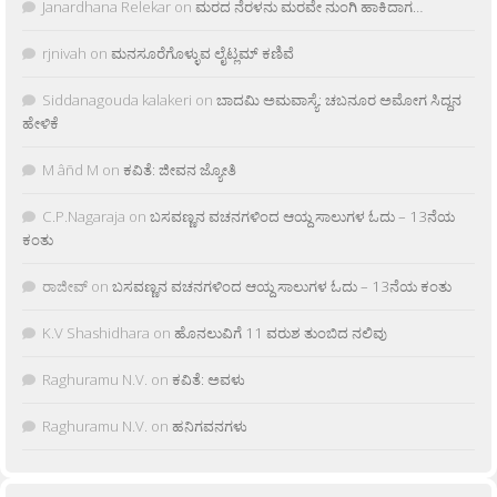
Janardhana Relekar
on
ಮರದ ನೆರಳನು ಮರವೇ ನುಂಗಿ ಹಾಕಿದಾಗ…
rjnivah
on
ಮನಸೂರೆಗೊಳ್ಳುವ ಲೈಟ್ಲಮ್ ಕಣಿವೆ
Siddanagouda kalakeri
on
ಬಾದಮಿ ಅಮವಾಸ್ಯೆ: ಚಬನೂರ ಅಮೋಗ ಸಿದ್ದನ
ಹೇಳಿಕೆ
M âñd M
on
ಕವಿತೆ: ಜೀವನ ಜ್ಯೋತಿ
C.P.Nagaraja
on
ಬಸವಣ್ಣನ ವಚನಗಳಿಂದ ಆಯ್ದ ಸಾಲುಗಳ ಓದು – 13ನೆಯ
ಕಂತು
ರಾಜೀವ್
on
ಬಸವಣ್ಣನ ವಚನಗಳಿಂದ ಆಯ್ದ ಸಾಲುಗಳ ಓದು – 13ನೆಯ ಕಂತು
K.V Shashidhara
on
ಹೊನಲುವಿಗೆ 11 ವರುಶ ತುಂಬಿದ ನಲಿವು
Raghuramu N.V.
on
ಕವಿತೆ: ಅವಳು
Raghuramu N.V.
on
ಹನಿಗವನಗಳು