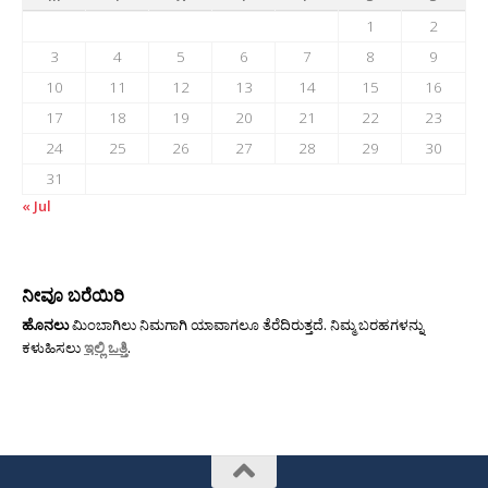
1
2
3
4
5
6
7
8
9
10
11
12
13
14
15
16
17
18
19
20
21
22
23
24
25
26
27
28
29
30
31
« Jul
ನೀವೂ ಬರೆಯಿರಿ
ಹೊನಲು
ಮಿಂಬಾಗಿಲು ನಿಮಗಾಗಿ ಯಾವಾಗಲೂ ತೆರೆದಿರುತ್ತದೆ. ನಿಮ್ಮ ಬರಹಗಳನ್ನು
ಕಳುಹಿಸಲು
ಇಲ್ಲಿ ಒತ್ತಿ
.