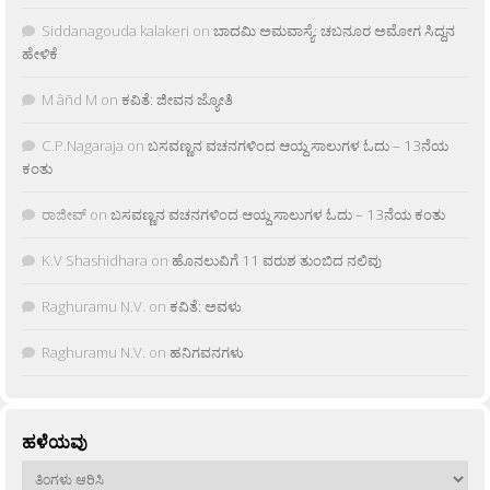
Siddanagouda kalakeri
on
ಬಾದಮಿ ಅಮವಾಸ್ಯೆ: ಚಬನೂರ ಅಮೋಗ ಸಿದ್ದನ
ಹೇಳಿಕೆ
M âñd M
on
ಕವಿತೆ: ಜೀವನ ಜ್ಯೋತಿ
C.P.Nagaraja
on
ಬಸವಣ್ಣನ ವಚನಗಳಿಂದ ಆಯ್ದ ಸಾಲುಗಳ ಓದು – 13ನೆಯ
ಕಂತು
ರಾಜೀವ್
on
ಬಸವಣ್ಣನ ವಚನಗಳಿಂದ ಆಯ್ದ ಸಾಲುಗಳ ಓದು – 13ನೆಯ ಕಂತು
K.V Shashidhara
on
ಹೊನಲುವಿಗೆ 11 ವರುಶ ತುಂಬಿದ ನಲಿವು
Raghuramu N.V.
on
ಕವಿತೆ: ಅವಳು
Raghuramu N.V.
on
ಹನಿಗವನಗಳು
ಹಳೆಯವು
ಹಳೆಯವು