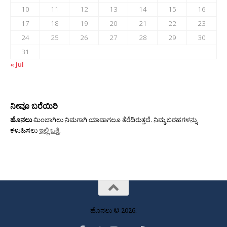
10
11
12
13
14
15
16
17
18
19
20
21
22
23
24
25
26
27
28
29
30
31
« Jul
ನೀವೂ ಬರೆಯಿರಿ
ಹೊನಲು
ಮಿಂಬಾಗಿಲು ನಿಮಗಾಗಿ ಯಾವಾಗಲೂ ತೆರೆದಿರುತ್ತದೆ. ನಿಮ್ಮ ಬರಹಗಳನ್ನು
ಕಳುಹಿಸಲು
ಇಲ್ಲಿ ಒತ್ತಿ
.
ಹೊನಲು © 2026.