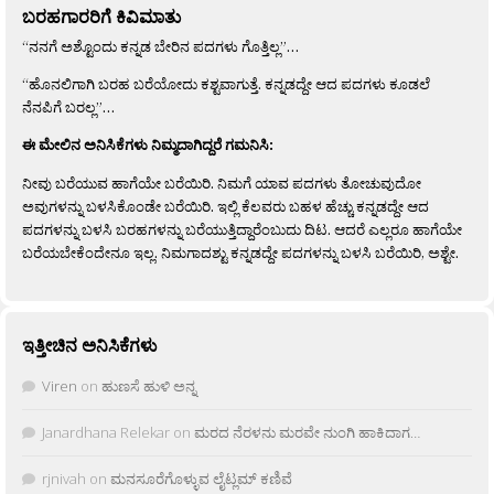
ಬರಹಗಾರರಿಗೆ ಕಿವಿಮಾತು
“ನನಗೆ ಅಶ್ಟೊಂದು ಕನ್ನಡ ಬೇರಿನ ಪದಗಳು ಗೊತ್ತಿಲ್ಲ”…
“ಹೊನಲಿಗಾಗಿ ಬರಹ ಬರೆಯೋದು ಕಶ್ಟವಾಗುತ್ತೆ. ಕನ್ನಡದ್ದೇ ಆದ ಪದಗಳು ಕೂಡಲೆ
ನೆನಪಿಗೆ ಬರಲ್ಲ”…
ಈ ಮೇಲಿನ ಅನಿಸಿಕೆಗಳು ನಿಮ್ಮದಾಗಿದ್ದರೆ ಗಮನಿಸಿ:
ನೀವು ಬರೆಯುವ ಹಾಗೆಯೇ ಬರೆಯಿರಿ. ನಿಮಗೆ ಯಾವ ಪದಗಳು ತೋಚುವುದೋ
ಅವುಗಳನ್ನು ಬಳಸಿಕೊಂಡೇ ಬರೆಯಿರಿ. ಇಲ್ಲಿ ಕೆಲವರು ಬಹಳ ಹೆಚ್ಚು ಕನ್ನಡದ್ದೇ ಆದ
ಪದಗಳನ್ನು ಬಳಸಿ ಬರಹಗಳನ್ನು ಬರೆಯುತ್ತಿದ್ದಾರೆಂಬುದು ದಿಟ. ಆದರೆ ಎಲ್ಲರೂ ಹಾಗೆಯೇ
ಬರೆಯಬೇಕೆಂದೇನೂ ಇಲ್ಲ. ನಿಮಗಾದಶ್ಟು ಕನ್ನಡದ್ದೇ ಪದಗಳನ್ನು ಬಳಸಿ ಬರೆಯಿರಿ, ಅಶ್ಟೇ.
ಇತ್ತೀಚಿನ ಅನಿಸಿಕೆಗಳು
Viren
on
ಹುಣಸೆ ಹುಳಿ ಅನ್ನ
Janardhana Relekar
on
ಮರದ ನೆರಳನು ಮರವೇ ನುಂಗಿ ಹಾಕಿದಾಗ…
rjnivah
on
ಮನಸೂರೆಗೊಳ್ಳುವ ಲೈಟ್ಲಮ್ ಕಣಿವೆ