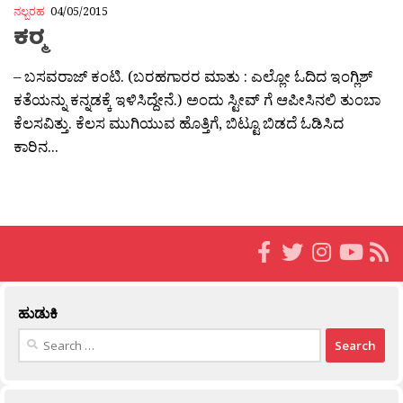
ನಲ್ಬರಹ
04/05/2015
ಕರ‍್ಮ
– ಬಸವರಾಜ್ ಕಂಟಿ. (ಬರಹಗಾರರ ಮಾತು : ಎಲ್ಲೋ ಓದಿದ ಇಂಗ್ಲಿಶ್
ಕತೆಯನ್ನು ಕನ್ನಡಕ್ಕೆ ಇಳಿಸಿದ್ದೇನೆ.) ಅಂದು ಸ್ಟೀವ್ ಗೆ ಆಪೀಸಿನಲಿ ತುಂಬಾ
ಕೆಲಸವಿತ್ತು. ಕೆಲಸ ಮುಗಿಯುವ ಹೊತ್ತಿಗೆ, ಬಿಟ್ಟೂ ಬಿಡದೆ ಓಡಿಸಿದ
ಕಾರಿನ...
ಹುಡುಕಿ
Search
for: