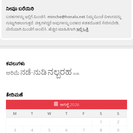
ನೀವೂ ಬರೆಯಿರಿ
ಬರಹಗಳನ್ನು ಇಲ್ಲಿಗೆ ಮಿಂಚಿಸಿ:
minche@honalu.net
ನಿಮ್ಮ ಮಿಂಚೆ ವಿಳಾಸವನ್ನು
ಗುಟ್ಟಾಗಿಡಲಾಗುತ್ತದೆ. ಚಿತ್ರಗಳಿದ್ದರೆ ಅವುಗಳನ್ನು ಬರಹದ ಕಡತದೊಡನೆ ಸೇರಿಸಬೇಡಿ,
ಬೇರೆಯಾಗಿ ಮಿಂಚೆಗೆ ಅಂಟಿಸಿ. ಹೆಚ್ಚಿನ ಮಾಹಿತಿಗಾಗಿ
ಇಲ್ಲಿ ಒತ್ತಿ
.
ಕವಲುಗಳು
ನಲ್ಬರಹ
ನಡೆ-ನುಡಿ
ಅರಿಮೆ
ನಾಡು
ತೇದಿಮಣೆ
ಆಗಸ್ಟ್ 2026
M
T
W
T
F
S
S
1
2
3
4
5
6
7
8
9