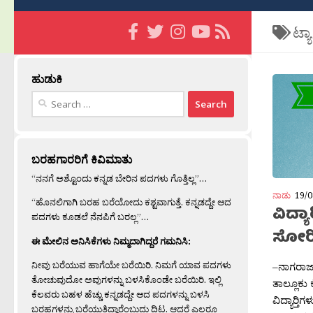
ಟ್ಯ
ಹುಡುಕಿ
Search
for:
ಬರಹಗಾರರಿಗೆ ಕಿವಿಮಾತು
“ನನಗೆ ಅಶ್ಟೊಂದು ಕನ್ನಡ ಬೇರಿನ ಪದಗಳು ಗೊತ್ತಿಲ್ಲ”…
ನಾಡು
19/0
“ಹೊನಲಿಗಾಗಿ ಬರಹ ಬರೆಯೋದು ಕಶ್ಟವಾಗುತ್ತೆ. ಕನ್ನಡದ್ದೇ ಆದ
ವಿದ್ಯಾ
ಪದಗಳು ಕೂಡಲೆ ನೆನಪಿಗೆ ಬರಲ್ಲ”…
ಸೋರಿ
ಈ ಮೇಲಿನ ಅನಿಸಿಕೆಗಳು ನಿಮ್ಮದಾಗಿದ್ದರೆ ಗಮನಿಸಿ:
ನೀವು ಬರೆಯುವ ಹಾಗೆಯೇ ಬರೆಯಿರಿ. ನಿಮಗೆ ಯಾವ ಪದಗಳು
–ನಾಗರಾಜ್ ಬ
ತೋಚುವುದೋ ಅವುಗಳನ್ನು ಬಳಸಿಕೊಂಡೇ ಬರೆಯಿರಿ. ಇಲ್ಲಿ
ತಾಲ್ಲೂಕು
ಕೆಲವರು ಬಹಳ ಹೆಚ್ಚು ಕನ್ನಡದ್ದೇ ಆದ ಪದಗಳನ್ನು ಬಳಸಿ
ವಿದ್ಯಾರ‍್
ಬರಹಗಳನ್ನು ಬರೆಯುತ್ತಿದ್ದಾರೆಂಬುದು ದಿಟ. ಆದರೆ ಎಲ್ಲರೂ