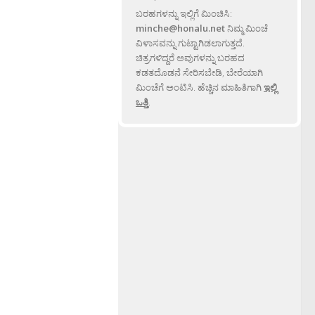
ಬರಹಗಳನ್ನು ಇಲ್ಲಿಗೆ ಮಿಂಚಿಸಿ:
minche@honalu.net
ನಿಮ್ಮ ಮಿಂಚೆ
ವಿಳಾಸವನ್ನು ಗುಟ್ಟಾಗಿಡಲಾಗುತ್ತದೆ.
ಚಿತ್ರಗಳಿದ್ದರೆ ಅವುಗಳನ್ನು ಬರಹದ
ಕಡತದೊಡನೆ ಸೇರಿಸಬೇಡಿ, ಬೇರೆಯಾಗಿ
ಮಿಂಚೆಗೆ ಅಂಟಿಸಿ. ಹೆಚ್ಚಿನ ಮಾಹಿತಿಗಾಗಿ
ಇಲ್ಲಿ
ಒತ್ತಿ
.