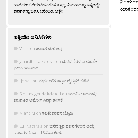
ನಿಲಯಗಳ ಕ
ಹಾಗೆಯೇ ಬರೆಯಬೇಕೆಂದೇನೂ ಇಲ್ಲ. ನಿಮಗಾದಶ್ಟು ಕನ್ನಡದ್ದೇ
ಯಾಕೆಂದರೆ 
ಪದಗಳನ್ನು ಬಳಸಿ ಬರೆಯಿರಿ, ಅಶ್ಟೇ.
ಇತ್ತೀಚಿನ ಅನಿಸಿಕೆಗಳು
Viren
on
ಹುಣಸೆ ಹುಳಿ ಅನ್ನ
Janardhana Relekar
on
ಮರದ ನೆರಳನು ಮರವೇ
ನುಂಗಿ ಹಾಕಿದಾಗ…
rjnivah
on
ಮನಸೂರೆಗೊಳ್ಳುವ ಲೈಟ್ಲಮ್ ಕಣಿವೆ
Siddanagouda kalakeri
on
ಬಾದಮಿ ಅಮವಾಸ್ಯೆ:
ಚಬನೂರ ಅಮೋಗ ಸಿದ್ದನ ಹೇಳಿಕೆ
M âñd M
on
ಕವಿತೆ: ಜೀವನ ಜ್ಯೋತಿ
C.P.Nagaraja
on
ಬಸವಣ್ಣನ ವಚನಗಳಿಂದ ಆಯ್ದ
ಸಾಲುಗಳ ಓದು – 13ನೆಯ ಕಂತು