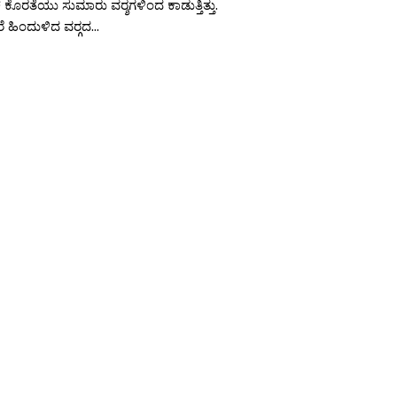
ೊರತೆಯು ಸುಮಾರು ವರ‍್ಶಗಳಿಂದ ಕಾಡುತ್ತಿತ್ತು.
ಹಿಂದುಳಿದ ವರ‍್ಗದ...