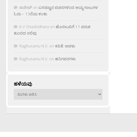
ರಾಜೀವ್
on
ಬಸವಣ್ಣನ ವಚನಗಳಿಂದ ಆಯ್ದ ಸಾಲುಗಳ
ಓದು – 13ನೆಯ ಕಂತು
K.V Shashidhara
on
ಹೊನಲುವಿಗೆ 11 ವರುಶ
ತುಂಬಿದ ನಲಿವು
Raghuramu N.V.
on
ಕವಿತೆ: ಅವಳು
Raghuramu N.V.
on
ಹನಿಗವನಗಳು
ಹಳೆಯವು
ಹಳೆಯವು