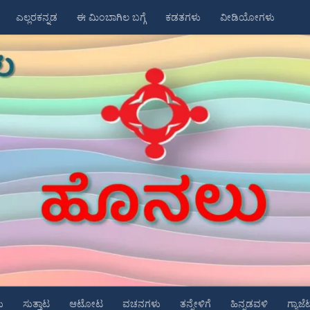
ಎಲ್ಲರಕನ್ನಡ
ಈ ಮಿಂಬಾಗಿಲ ಬಗ್ಗೆ
ಕಡತಗಳು
ವೀಡಿಯೋಗಳು
ು
ಸುತ್ತಾಟ
ಆಟೋಟ
ವಚನಗಳು
ತನ್ನೇಳಿಗೆ
ಹಿನ್ನಡವಳಿ
ಗ್ಯಾಜೆ