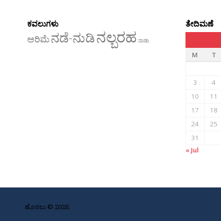
ಕವಲುಗಳು
ತೇದಿಮಣೆ
ನಲ್ಬರಹ
ನಡೆ-ನುಡಿ
ಅರಿಮೆ
ನಾಡು
M
T
3
4
10
11
17
18
24
25
31
« Jul
ಹೊನಲು © 2026.