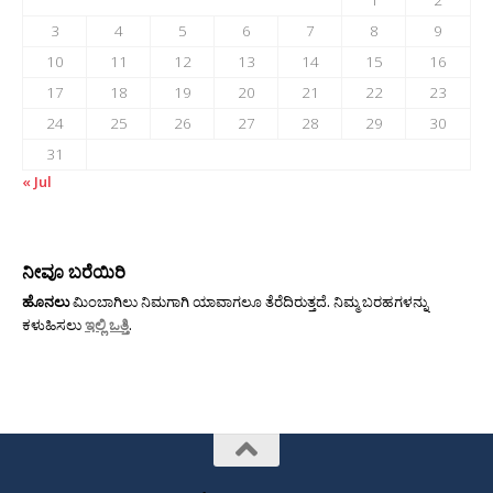
3
4
5
6
7
8
9
10
11
12
13
14
15
16
17
18
19
20
21
22
23
24
25
26
27
28
29
30
31
« Jul
ನೀವೂ ಬರೆಯಿರಿ
ಹೊನಲು
ಮಿಂಬಾಗಿಲು ನಿಮಗಾಗಿ ಯಾವಾಗಲೂ ತೆರೆದಿರುತ್ತದೆ. ನಿಮ್ಮ ಬರಹಗಳನ್ನು
ಕಳುಹಿಸಲು
ಇಲ್ಲಿ ಒತ್ತಿ
.