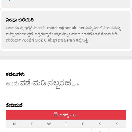
ನೀವೂ ಬರೆಯಿರಿ
ಬರಹಗಳನ್ನು ಇಲ್ಲಿಗೆ ಮಿಂಚಿಸಿ:
minche@honalu.net
ನಿಮ್ಮ ಮಿಂಚೆ ವಿಳಾಸವನ್ನು
ಗುಟ್ಟಾಗಿಡಲಾಗುತ್ತದೆ. ಚಿತ್ರಗಳಿದ್ದರೆ ಅವುಗಳನ್ನು ಬರಹದ ಕಡತದೊಡನೆ ಸೇರಿಸಬೇಡಿ,
ಬೇರೆಯಾಗಿ ಮಿಂಚೆಗೆ ಅಂಟಿಸಿ. ಹೆಚ್ಚಿನ ಮಾಹಿತಿಗಾಗಿ
ಇಲ್ಲಿ ಒತ್ತಿ
.
ಕವಲುಗಳು
ನಲ್ಬರಹ
ನಡೆ-ನುಡಿ
ಅರಿಮೆ
ನಾಡು
ತೇದಿಮಣೆ
ಆಗಸ್ಟ್ 2026
M
T
W
T
F
S
S
1
2