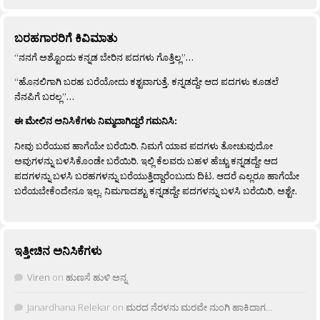
ಬರಹಗಾರರಿಗೆ ಕಿವಿಮಾತು
“ನನಗೆ ಅಶ್ಟೊಂದು ಕನ್ನಡ ಬೇರಿನ ಪದಗಳು ಗೊತ್ತಿಲ್ಲ”…
“ಹೊನಲಿಗಾಗಿ ಬರಹ ಬರೆಯೋದು ಕಶ್ಟವಾಗುತ್ತೆ. ಕನ್ನಡದ್ದೇ ಆದ ಪದಗಳು ಕೂಡಲೆ
ನೆನಪಿಗೆ ಬರಲ್ಲ”…
ಈ ಮೇಲಿನ ಅನಿಸಿಕೆಗಳು ನಿಮ್ಮದಾಗಿದ್ದರೆ ಗಮನಿಸಿ:
ನೀವು ಬರೆಯುವ ಹಾಗೆಯೇ ಬರೆಯಿರಿ. ನಿಮಗೆ ಯಾವ ಪದಗಳು ತೋಚುವುದೋ
ಅವುಗಳನ್ನು ಬಳಸಿಕೊಂಡೇ ಬರೆಯಿರಿ. ಇಲ್ಲಿ ಕೆಲವರು ಬಹಳ ಹೆಚ್ಚು ಕನ್ನಡದ್ದೇ ಆದ
ಪದಗಳನ್ನು ಬಳಸಿ ಬರಹಗಳನ್ನು ಬರೆಯುತ್ತಿದ್ದಾರೆಂಬುದು ದಿಟ. ಆದರೆ ಎಲ್ಲರೂ ಹಾಗೆಯೇ
ಬರೆಯಬೇಕೆಂದೇನೂ ಇಲ್ಲ. ನಿಮಗಾದಶ್ಟು ಕನ್ನಡದ್ದೇ ಪದಗಳನ್ನು ಬಳಸಿ ಬರೆಯಿರಿ, ಅಶ್ಟೇ.
ಇತ್ತೀಚಿನ ಅನಿಸಿಕೆಗಳು
Viren
on
ಹುಣಸೆ ಹುಳಿ ಅನ್ನ
Janardhana Relekar
on
ಮರದ ನೆರಳನು ಮರವೇ ನುಂಗಿ ಹಾಕಿದಾಗ…