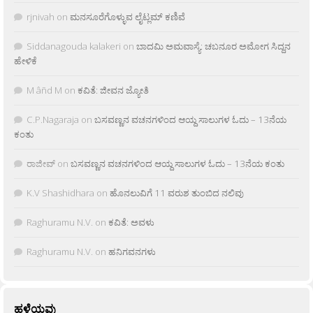
rjnivah
on
ಮನಸೂರೆಗೊಳ್ಳುವ ಲೈಟ್ಲಮ್ ಕಣಿವೆ
Siddanagouda kalakeri
on
ಬಾದಮಿ ಅಮವಾಸ್ಯೆ: ಚಬನೂರ ಅಮೋಗ ಸಿದ್ದನ
ಹೇಳಿಕೆ
M âñd M
on
ಕವಿತೆ: ಜೀವನ ಜ್ಯೋತಿ
C.P.Nagaraja
on
ಬಸವಣ್ಣನ ವಚನಗಳಿಂದ ಆಯ್ದ ಸಾಲುಗಳ ಓದು – 13ನೆಯ
ಕಂತು
ರಾಜೀವ್
on
ಬಸವಣ್ಣನ ವಚನಗಳಿಂದ ಆಯ್ದ ಸಾಲುಗಳ ಓದು – 13ನೆಯ ಕಂತು
K.V Shashidhara
on
ಹೊನಲುವಿಗೆ 11 ವರುಶ ತುಂಬಿದ ನಲಿವು
Raghuramu N.V.
on
ಕವಿತೆ: ಅವಳು
Raghuramu N.V.
on
ಹನಿಗವನಗಳು
ಹಳೆಯವು