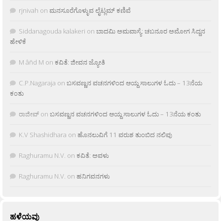
rjnivah
on
ಮನಸೂರೆಗೊಳ್ಳುವ ಲೈಟ್ಲಮ್ ಕಣಿವೆ
Siddanagouda kalakeri
on
ಬಾದಮಿ ಅಮವಾಸ್ಯೆ: ಚಬನೂರ ಅಮೋಗ ಸಿದ್ದನ
ಹೇಳಿಕೆ
M âñd M
on
ಕವಿತೆ: ಜೀವನ ಜ್ಯೋತಿ
C.P.Nagaraja
on
ಬಸವಣ್ಣನ ವಚನಗಳಿಂದ ಆಯ್ದ ಸಾಲುಗಳ ಓದು – 13ನೆಯ
ಕಂತು
ರಾಜೀವ್
on
ಬಸವಣ್ಣನ ವಚನಗಳಿಂದ ಆಯ್ದ ಸಾಲುಗಳ ಓದು – 13ನೆಯ ಕಂತು
K.V Shashidhara
on
ಹೊನಲುವಿಗೆ 11 ವರುಶ ತುಂಬಿದ ನಲಿವು
Raghuramu N.V.
on
ಕವಿತೆ: ಅವಳು
Raghuramu N.V.
on
ಹನಿಗವನಗಳು
ಹಳೆಯವು