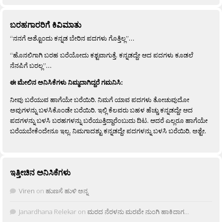
ಬರಹಗಾರರಿಗೆ ಕಿವಿಮಾತು
“ನನಗೆ ಅಶ್ಟೊಂದು ಕನ್ನಡ ಬೇರಿನ ಪದಗಳು ಗೊತ್ತಿಲ್ಲ”…
“ಹೊನಲಿಗಾಗಿ ಬರಹ ಬರೆಯೋದು ಕಶ್ಟವಾಗುತ್ತೆ. ಕನ್ನಡದ್ದೇ ಆದ ಪದಗಳು ಕೂಡಲೆ
ನೆನಪಿಗೆ ಬರಲ್ಲ”…
ಈ ಮೇಲಿನ ಅನಿಸಿಕೆಗಳು ನಿಮ್ಮದಾಗಿದ್ದರೆ ಗಮನಿಸಿ:
ನೀವು ಬರೆಯುವ ಹಾಗೆಯೇ ಬರೆಯಿರಿ. ನಿಮಗೆ ಯಾವ ಪದಗಳು ತೋಚುವುದೋ
ಅವುಗಳನ್ನು ಬಳಸಿಕೊಂಡೇ ಬರೆಯಿರಿ. ಇಲ್ಲಿ ಕೆಲವರು ಬಹಳ ಹೆಚ್ಚು ಕನ್ನಡದ್ದೇ ಆದ
ಪದಗಳನ್ನು ಬಳಸಿ ಬರಹಗಳನ್ನು ಬರೆಯುತ್ತಿದ್ದಾರೆಂಬುದು ದಿಟ. ಆದರೆ ಎಲ್ಲರೂ ಹಾಗೆಯೇ
ಬರೆಯಬೇಕೆಂದೇನೂ ಇಲ್ಲ. ನಿಮಗಾದಶ್ಟು ಕನ್ನಡದ್ದೇ ಪದಗಳನ್ನು ಬಳಸಿ ಬರೆಯಿರಿ, ಅಶ್ಟೇ.
ಇತ್ತೀಚಿನ ಅನಿಸಿಕೆಗಳು
Viren
on
ಹುಣಸೆ ಹುಳಿ ಅನ್ನ
Janardhana Relekar
on
ಮರದ ನೆರಳನು ಮರವೇ ನುಂಗಿ ಹಾಕಿದಾಗ…