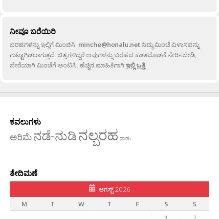
ನೀವೂ ಬರೆಯಿರಿ
ಬರಹಗಳನ್ನು ಇಲ್ಲಿಗೆ ಮಿಂಚಿಸಿ:
minche@honalu.net
ನಿಮ್ಮ ಮಿಂಚೆ ವಿಳಾಸವನ್ನು
ಗುಟ್ಟಾಗಿಡಲಾಗುತ್ತದೆ. ಚಿತ್ರಗಳಿದ್ದರೆ ಅವುಗಳನ್ನು ಬರಹದ ಕಡತದೊಡನೆ ಸೇರಿಸಬೇಡಿ,
ಬೇರೆಯಾಗಿ ಮಿಂಚೆಗೆ ಅಂಟಿಸಿ. ಹೆಚ್ಚಿನ ಮಾಹಿತಿಗಾಗಿ
ಇಲ್ಲಿ ಒತ್ತಿ
.
ಕವಲುಗಳು
ನಲ್ಬರಹ
ನಡೆ-ನುಡಿ
ಅರಿಮೆ
ನಾಡು
ತೇದಿಮಣೆ
ಆಗಸ್ಟ್ 2026
M
T
W
T
F
S
S
1
2