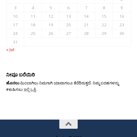
3
4
5
6
7
8
9
10
11
12
13
14
15
16
17
18
19
20
21
22
23
24
25
26
27
28
29
30
31
« Jul
ನೀವೂ ಬರೆಯಿರಿ
ಹೊನಲು
ಮಿಂಬಾಗಿಲು ನಿಮಗಾಗಿ ಯಾವಾಗಲೂ ತೆರೆದಿರುತ್ತದೆ. ನಿಮ್ಮ ಬರಹಗಳನ್ನು
ಕಳುಹಿಸಲು
ಇಲ್ಲಿ ಒತ್ತಿ
.