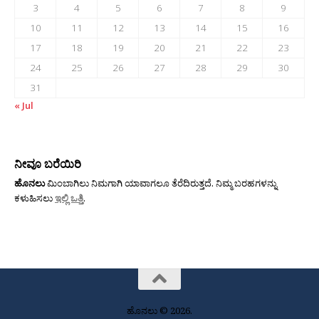
3
4
5
6
7
8
9
10
11
12
13
14
15
16
17
18
19
20
21
22
23
24
25
26
27
28
29
30
31
« Jul
ನೀವೂ ಬರೆಯಿರಿ
ಹೊನಲು
ಮಿಂಬಾಗಿಲು ನಿಮಗಾಗಿ ಯಾವಾಗಲೂ ತೆರೆದಿರುತ್ತದೆ. ನಿಮ್ಮ ಬರಹಗಳನ್ನು
ಕಳುಹಿಸಲು
ಇಲ್ಲಿ ಒತ್ತಿ
.
ಹೊನಲು © 2026.