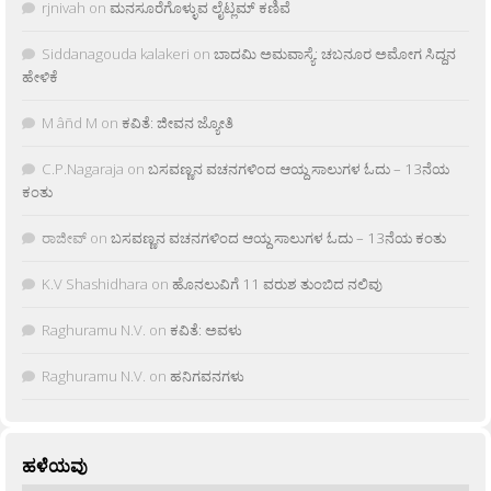
rjnivah
on
ಮನಸೂರೆಗೊಳ್ಳುವ ಲೈಟ್ಲಮ್ ಕಣಿವೆ
Siddanagouda kalakeri
on
ಬಾದಮಿ ಅಮವಾಸ್ಯೆ: ಚಬನೂರ ಅಮೋಗ ಸಿದ್ದನ
ಹೇಳಿಕೆ
M âñd M
on
ಕವಿತೆ: ಜೀವನ ಜ್ಯೋತಿ
C.P.Nagaraja
on
ಬಸವಣ್ಣನ ವಚನಗಳಿಂದ ಆಯ್ದ ಸಾಲುಗಳ ಓದು – 13ನೆಯ
ಕಂತು
ರಾಜೀವ್
on
ಬಸವಣ್ಣನ ವಚನಗಳಿಂದ ಆಯ್ದ ಸಾಲುಗಳ ಓದು – 13ನೆಯ ಕಂತು
K.V Shashidhara
on
ಹೊನಲುವಿಗೆ 11 ವರುಶ ತುಂಬಿದ ನಲಿವು
Raghuramu N.V.
on
ಕವಿತೆ: ಅವಳು
Raghuramu N.V.
on
ಹನಿಗವನಗಳು
ಹಳೆಯವು