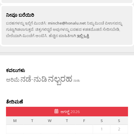
ನೀವೂ ಬರೆಯಿರಿ
ಬರಹಗಳನ್ನು ಇಲ್ಲಿಗೆ ಮಿಂಚಿಸಿ:
minche@honalu.net
ನಿಮ್ಮ ಮಿಂಚೆ ವಿಳಾಸವನ್ನು
ಗುಟ್ಟಾಗಿಡಲಾಗುತ್ತದೆ. ಚಿತ್ರಗಳಿದ್ದರೆ ಅವುಗಳನ್ನು ಬರಹದ ಕಡತದೊಡನೆ ಸೇರಿಸಬೇಡಿ,
ಬೇರೆಯಾಗಿ ಮಿಂಚೆಗೆ ಅಂಟಿಸಿ. ಹೆಚ್ಚಿನ ಮಾಹಿತಿಗಾಗಿ
ಇಲ್ಲಿ ಒತ್ತಿ
.
ಕವಲುಗಳು
ನಲ್ಬರಹ
ನಡೆ-ನುಡಿ
ಅರಿಮೆ
ನಾಡು
ತೇದಿಮಣೆ
ಆಗಸ್ಟ್ 2026
M
T
W
T
F
S
S
1
2