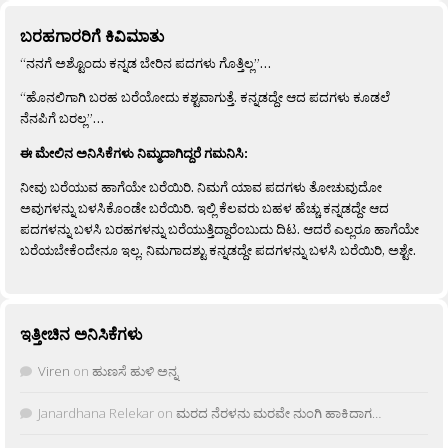
ಬರಹಗಾರರಿಗೆ ಕಿವಿಮಾತು
“ನನಗೆ ಅಶ್ಟೊಂದು ಕನ್ನಡ ಬೇರಿನ ಪದಗಳು ಗೊತ್ತಿಲ್ಲ”…
“ಹೊನಲಿಗಾಗಿ ಬರಹ ಬರೆಯೋದು ಕಶ್ಟವಾಗುತ್ತೆ. ಕನ್ನಡದ್ದೇ ಆದ ಪದಗಳು ಕೂಡಲೆ
ನೆನಪಿಗೆ ಬರಲ್ಲ”…
ಈ ಮೇಲಿನ ಅನಿಸಿಕೆಗಳು ನಿಮ್ಮದಾಗಿದ್ದರೆ ಗಮನಿಸಿ:
ನೀವು ಬರೆಯುವ ಹಾಗೆಯೇ ಬರೆಯಿರಿ. ನಿಮಗೆ ಯಾವ ಪದಗಳು ತೋಚುವುದೋ
ಅವುಗಳನ್ನು ಬಳಸಿಕೊಂಡೇ ಬರೆಯಿರಿ. ಇಲ್ಲಿ ಕೆಲವರು ಬಹಳ ಹೆಚ್ಚು ಕನ್ನಡದ್ದೇ ಆದ
ಪದಗಳನ್ನು ಬಳಸಿ ಬರಹಗಳನ್ನು ಬರೆಯುತ್ತಿದ್ದಾರೆಂಬುದು ದಿಟ. ಆದರೆ ಎಲ್ಲರೂ ಹಾಗೆಯೇ
ಬರೆಯಬೇಕೆಂದೇನೂ ಇಲ್ಲ. ನಿಮಗಾದಶ್ಟು ಕನ್ನಡದ್ದೇ ಪದಗಳನ್ನು ಬಳಸಿ ಬರೆಯಿರಿ, ಅಶ್ಟೇ.
ಇತ್ತೀಚಿನ ಅನಿಸಿಕೆಗಳು
Viren
on
ಹುಣಸೆ ಹುಳಿ ಅನ್ನ
Janardhana Relekar
on
ಮರದ ನೆರಳನು ಮರವೇ ನುಂಗಿ ಹಾಕಿದಾಗ…