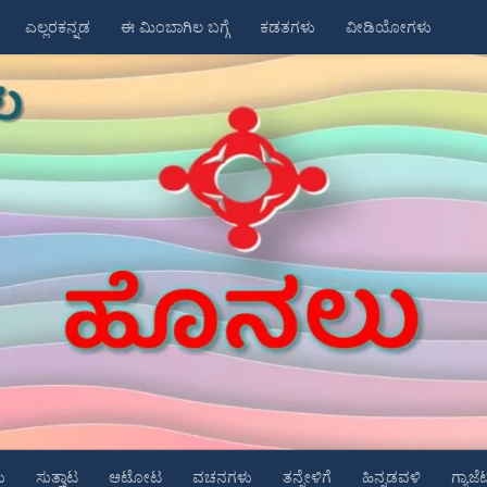
ಎಲ್ಲರಕನ್ನಡ
ಈ ಮಿಂಬಾಗಿಲ ಬಗ್ಗೆ
ಕಡತಗಳು
ವೀಡಿಯೋಗಳು
ು
ಸುತ್ತಾಟ
ಆಟೋಟ
ವಚನಗಳು
ತನ್ನೇಳಿಗೆ
ಹಿನ್ನಡವಳಿ
ಗ್ಯಾಜೆ