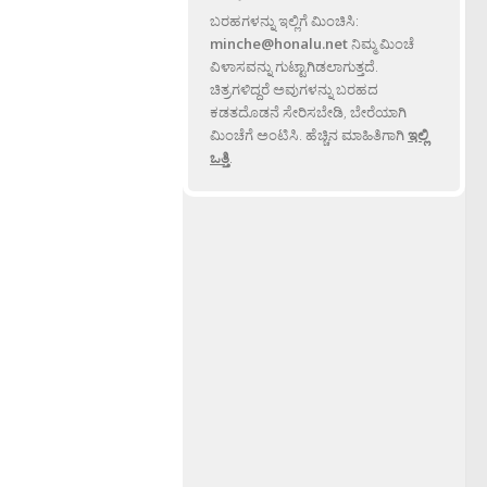
ಬರಹಗಳನ್ನು ಇಲ್ಲಿಗೆ ಮಿಂಚಿಸಿ:
minche@honalu.net
ನಿಮ್ಮ ಮಿಂಚೆ
ವಿಳಾಸವನ್ನು ಗುಟ್ಟಾಗಿಡಲಾಗುತ್ತದೆ.
ಚಿತ್ರಗಳಿದ್ದರೆ ಅವುಗಳನ್ನು ಬರಹದ
ಕಡತದೊಡನೆ ಸೇರಿಸಬೇಡಿ, ಬೇರೆಯಾಗಿ
ಮಿಂಚೆಗೆ ಅಂಟಿಸಿ. ಹೆಚ್ಚಿನ ಮಾಹಿತಿಗಾಗಿ
ಇಲ್ಲಿ
ಒತ್ತಿ
.