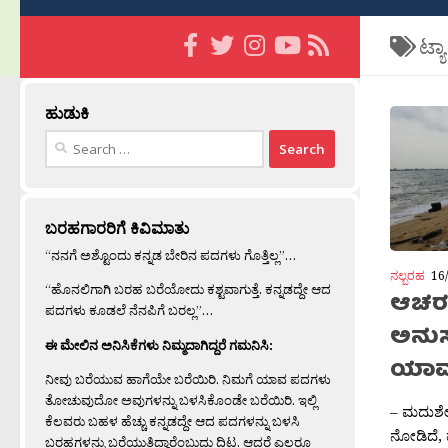
ಟ್ಯ
ಹುಡುಕಿ
Search
for:
ಬರಹಗಾರರಿಗೆ ಕಿವಿಮಾತು
“ನನಗೆ ಅಶ್ಟೊಂದು ಕನ್ನಡ ಬೇರಿನ ಪದಗಳು ಗೊತ್ತಿಲ್ಲ”…
ನಲ್ಬರಹ
16
“ಹೊನಲಿಗಾಗಿ ಬರಹ ಬರೆಯೋದು ಕಶ್ಟವಾಗುತ್ತೆ. ಕನ್ನಡದ್ದೇ ಆದ
ಆಚರ
ಪದಗಳು ಕೂಡಲೆ ನೆನಪಿಗೆ ಬರಲ್ಲ”…
ಅನು
ಈ ಮೇಲಿನ ಅನಿಸಿಕೆಗಳು ನಿಮ್ಮದಾಗಿದ್ದರೆ ಗಮನಿಸಿ:
ಯಾವ
ನೀವು ಬರೆಯುವ ಹಾಗೆಯೇ ಬರೆಯಿರಿ. ನಿಮಗೆ ಯಾವ ಪದಗಳು
ತೋಚುವುದೋ ಅವುಗಳನ್ನು ಬಳಸಿಕೊಂಡೇ ಬರೆಯಿರಿ. ಇಲ್ಲಿ
– ಮದುಶೇಕ
ಕೆಲವರು ಬಹಳ ಹೆಚ್ಚು ಕನ್ನಡದ್ದೇ ಆದ ಪದಗಳನ್ನು ಬಳಸಿ
ನೋಡಿದೆ, ವ
ಬರಹಗಳನ್ನು ಬರೆಯುತ್ತಿದ್ದಾರೆಂಬುದು ದಿಟ. ಆದರೆ ಎಲ್ಲರೂ