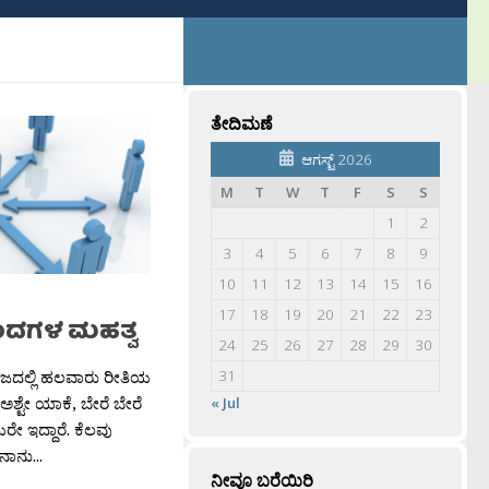
ತೇದಿಮಣೆ
ಆಗಸ್ಟ್ 2026
M
T
W
T
F
S
S
1
2
3
4
5
6
7
8
9
10
11
12
13
14
15
16
17
18
19
20
21
22
23
ಂದಗಳ ಮಹತ್ವ
24
25
26
27
28
29
30
ಾಜದಲ್ಲಿ ಹಲವಾರು ರೀತಿಯ
31
 ಅಶ್ಟೇ ಯಾಕೆ, ಬೇರೆ ಬೇರೆ
« Jul
ರೇ ಇದ್ದಾರೆ. ಕೆಲವು
ನಾನು...
ನೀವೂ ಬರೆಯಿರಿ