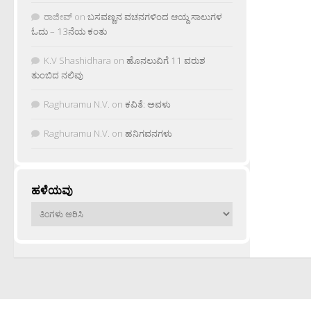
ರಾಜೀವ್
on
ಬಸವಣ್ಣನ ವಚನಗಳಿಂದ ಆಯ್ದ ಸಾಲುಗಳ
ಓದು – 13ನೆಯ ಕಂತು
K.V Shashidhara
on
ಹೊನಲುವಿಗೆ 11 ವರುಶ
ತುಂಬಿದ ನಲಿವು
Raghuramu N.V.
on
ಕವಿತೆ: ಅವಳು
Raghuramu N.V.
on
ಹನಿಗವನಗಳು
ಹಳೆಯವು
ಹಳೆಯವು