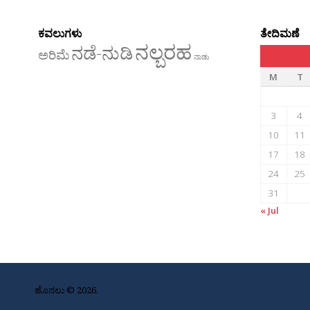
ಕವಲುಗಳು
ತೇದಿಮಣೆ
ನಲ್ಬರಹ
ನಡೆ-ನುಡಿ
ಅರಿಮೆ
ನಾಡು
M
T
3
4
10
11
17
18
24
25
31
« Jul
ಹೊನಲು © 2026.