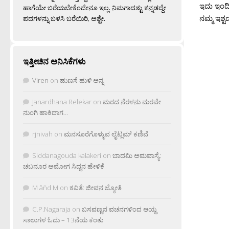
ಇದು ಇಂದಿನ 
ಹಾಗೆಯೇ ಬರೆಯಬೇಕೆಂದೇನೂ ಇಲ್ಲ. ನಿಮಗಾದಶ್ಟು ಕನ್ನಡದ್ದೇ
ನಮ್ಮ ಇಶ್
ಪದಗಳನ್ನು ಬಳಸಿ ಬರೆಯಿರಿ, ಅಶ್ಟೇ.
ಇತ್ತೀಚಿನ ಅನಿಸಿಕೆಗಳು
Viren
on
ಹುಣಸೆ ಹುಳಿ ಅನ್ನ
Janardhana Relekar
on
ಮರದ ನೆರಳನು ಮರವೇ
ನುಂಗಿ ಹಾಕಿದಾಗ…
rjnivah
on
ಮನಸೂರೆಗೊಳ್ಳುವ ಲೈಟ್ಲಮ್ ಕಣಿವೆ
Siddanagouda kalakeri
on
ಬಾದಮಿ ಅಮವಾಸ್ಯೆ:
ಚಬನೂರ ಅಮೋಗ ಸಿದ್ದನ ಹೇಳಿಕೆ
M âñd M
on
ಕವಿತೆ: ಜೀವನ ಜ್ಯೋತಿ
C.P.Nagaraja
on
ಬಸವಣ್ಣನ ವಚನಗಳಿಂದ ಆಯ್ದ
ಸಾಲುಗಳ ಓದು – 13ನೆಯ ಕಂತು