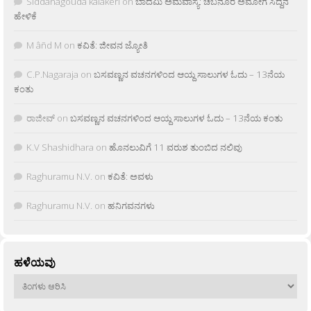
Siddanagouda kalakeri
on
ಬಾದಮಿ ಅಮವಾಸ್ಯೆ: ಚಬನೂರ ಅಮೋಗ ಸಿದ್ದನ
ಹೇಳಿಕೆ
M âñd M
on
ಕವಿತೆ: ಜೀವನ ಜ್ಯೋತಿ
C.P.Nagaraja
on
ಬಸವಣ್ಣನ ವಚನಗಳಿಂದ ಆಯ್ದ ಸಾಲುಗಳ ಓದು – 13ನೆಯ
ಕಂತು
ರಾಜೀವ್
on
ಬಸವಣ್ಣನ ವಚನಗಳಿಂದ ಆಯ್ದ ಸಾಲುಗಳ ಓದು – 13ನೆಯ ಕಂತು
K.V Shashidhara
on
ಹೊನಲುವಿಗೆ 11 ವರುಶ ತುಂಬಿದ ನಲಿವು
Raghuramu N.V.
on
ಕವಿತೆ: ಅವಳು
Raghuramu N.V.
on
ಹನಿಗವನಗಳು
ಹಳೆಯವು
ಹಳೆಯವು