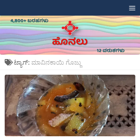
Skip to content
ಟ್ಯಾಗ್:
ಮಾವಿನಕಾಯಿ ಗೊಜ್ಜು