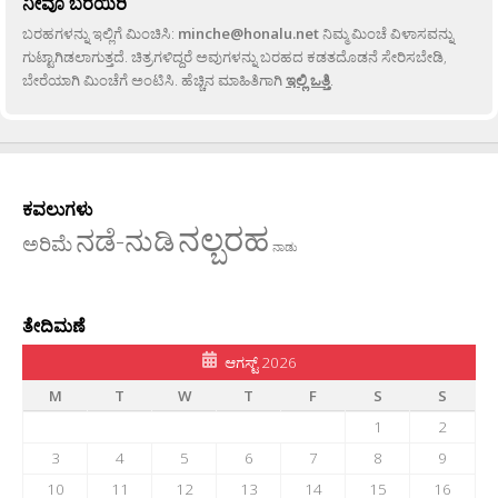
ನೀವೂ ಬರೆಯಿರಿ
ಬರಹಗಳನ್ನು ಇಲ್ಲಿಗೆ ಮಿಂಚಿಸಿ:
minche@honalu.net
ನಿಮ್ಮ ಮಿಂಚೆ ವಿಳಾಸವನ್ನು
ಗುಟ್ಟಾಗಿಡಲಾಗುತ್ತದೆ. ಚಿತ್ರಗಳಿದ್ದರೆ ಅವುಗಳನ್ನು ಬರಹದ ಕಡತದೊಡನೆ ಸೇರಿಸಬೇಡಿ,
ಬೇರೆಯಾಗಿ ಮಿಂಚೆಗೆ ಅಂಟಿಸಿ. ಹೆಚ್ಚಿನ ಮಾಹಿತಿಗಾಗಿ
ಇಲ್ಲಿ ಒತ್ತಿ
.
ಕವಲುಗಳು
ನಲ್ಬರಹ
ನಡೆ-ನುಡಿ
ಅರಿಮೆ
ನಾಡು
ತೇದಿಮಣೆ
ಆಗಸ್ಟ್ 2026
M
T
W
T
F
S
S
1
2
3
4
5
6
7
8
9
10
11
12
13
14
15
16