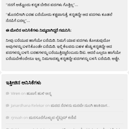
“ನನಗೆ ಅಶ್ಟೊಂದು ಕನ್ನಡ ಬೇರಿನ ಪದಗಳು ಗೊತ್ತಿಲ್ಲ”…
“ಹೊನಲಿಗಾಗಿ ಬರಹ ಬರೆಯೋದು ಕಶ್ಟವಾಗುತ್ತೆ. ಕನ್ನಡದ್ದೇ ಆದ ಪದಗಳು ಕೂಡಲೆ
ನೆನಪಿಗೆ ಬರಲ್ಲ”…
ಈ ಮೇಲಿನ ಅನಿಸಿಕೆಗಳು ನಿಮ್ಮದಾಗಿದ್ದರೆ ಗಮನಿಸಿ:
ನೀವು ಬರೆಯುವ ಹಾಗೆಯೇ ಬರೆಯಿರಿ. ನಿಮಗೆ ಯಾವ ಪದಗಳು ತೋಚುವುದೋ
ಅವುಗಳನ್ನು ಬಳಸಿಕೊಂಡೇ ಬರೆಯಿರಿ. ಇಲ್ಲಿ ಕೆಲವರು ಬಹಳ ಹೆಚ್ಚು ಕನ್ನಡದ್ದೇ ಆದ
ಪದಗಳನ್ನು ಬಳಸಿ ಬರಹಗಳನ್ನು ಬರೆಯುತ್ತಿದ್ದಾರೆಂಬುದು ದಿಟ. ಆದರೆ ಎಲ್ಲರೂ ಹಾಗೆಯೇ
ಬರೆಯಬೇಕೆಂದೇನೂ ಇಲ್ಲ. ನಿಮಗಾದಶ್ಟು ಕನ್ನಡದ್ದೇ ಪದಗಳನ್ನು ಬಳಸಿ ಬರೆಯಿರಿ, ಅಶ್ಟೇ.
ಇತ್ತೀಚಿನ ಅನಿಸಿಕೆಗಳು
Viren
on
ಹುಣಸೆ ಹುಳಿ ಅನ್ನ
Janardhana Relekar
on
ಮರದ ನೆರಳನು ಮರವೇ ನುಂಗಿ ಹಾಕಿದಾಗ…
rjnivah
on
ಮನಸೂರೆಗೊಳ್ಳುವ ಲೈಟ್ಲಮ್ ಕಣಿವೆ