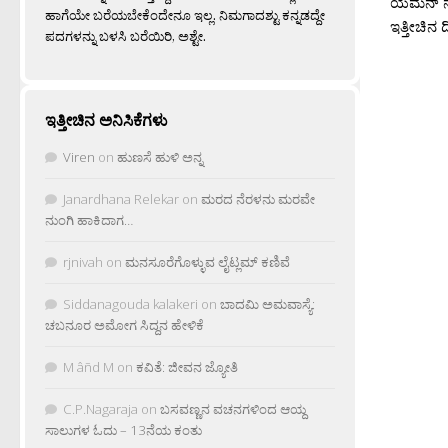
ಯೆಮೆನ್ ನ
ಹಾಗೆಯೇ ಬರೆಯಬೇಕೆಂದೇನೂ ಇಲ್ಲ. ನಿಮಗಾದಶ್ಟು ಕನ್ನಡದ್ದೇ
ಇತ್ತೀಚಿನ ದ
ಪದಗಳನ್ನು ಬಳಸಿ ಬರೆಯಿರಿ, ಅಶ್ಟೇ.
ಇತ್ತೀಚಿನ ಅನಿಸಿಕೆಗಳು
Viren
on
ಹುಣಸೆ ಹುಳಿ ಅನ್ನ
Janardhana Relekar
on
ಮರದ ನೆರಳನು ಮರವೇ
ನುಂಗಿ ಹಾಕಿದಾಗ…
rjnivah
on
ಮನಸೂರೆಗೊಳ್ಳುವ ಲೈಟ್ಲಮ್ ಕಣಿವೆ
Siddanagouda kalakeri
on
ಬಾದಮಿ ಅಮವಾಸ್ಯೆ:
ಚಬನೂರ ಅಮೋಗ ಸಿದ್ದನ ಹೇಳಿಕೆ
M âñd M
on
ಕವಿತೆ: ಜೀವನ ಜ್ಯೋತಿ
C.P.Nagaraja
on
ಬಸವಣ್ಣನ ವಚನಗಳಿಂದ ಆಯ್ದ
ಸಾಲುಗಳ ಓದು – 13ನೆಯ ಕಂತು