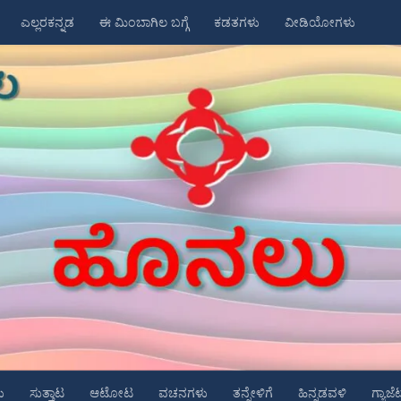
ಎಲ್ಲರಕನ್ನಡ
ಈ ಮಿಂಬಾಗಿಲ ಬಗ್ಗೆ
ಕಡತಗಳು
ವೀಡಿಯೋಗಳು
ು
ಸುತ್ತಾಟ
ಆಟೋಟ
ವಚನಗಳು
ತನ್ನೇಳಿಗೆ
ಹಿನ್ನಡವಳಿ
ಗ್ಯಾಜೆ