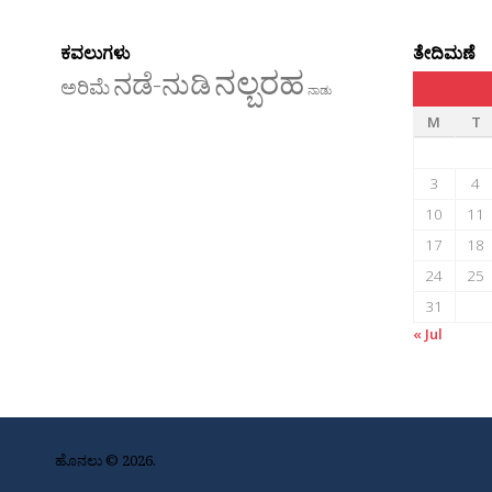
ಕವಲುಗಳು
ತೇದಿಮಣೆ
ನಲ್ಬರಹ
ನಡೆ-ನುಡಿ
ಅರಿಮೆ
ನಾಡು
M
T
3
4
10
11
17
18
24
25
31
« Jul
ಹೊನಲು © 2026.