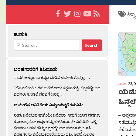
ಟ್ಯ
ಹುಡುಕಿ
Search
for:
ಬರಹಗಾರರಿಗೆ ಕಿವಿಮಾತು
“ನನಗೆ ಅಶ್ಟೊಂದು ಕನ್ನಡ ಬೇರಿನ ಪದಗಳು ಗೊತ್ತಿಲ್ಲ”…
ನಾಡು
23/0
“ಹೊನಲಿಗಾಗಿ ಬರಹ ಬರೆಯೋದು ಕಶ್ಟವಾಗುತ್ತೆ. ಕನ್ನಡದ್ದೇ ಆದ
ಯೆಮೆನ
ಪದಗಳು ಕೂಡಲೆ ನೆನಪಿಗೆ ಬರಲ್ಲ”…
ಹಿನ್ನ
ಈ ಮೇಲಿನ ಅನಿಸಿಕೆಗಳು ನಿಮ್ಮದಾಗಿದ್ದರೆ ಗಮನಿಸಿ:
– ಅನ್ನದಾನ
ನೀವು ಬರೆಯುವ ಹಾಗೆಯೇ ಬರೆಯಿರಿ. ನಿಮಗೆ ಯಾವ ಪದಗಳು
ತೋಚುವುದೋ ಅವುಗಳನ್ನು ಬಳಸಿಕೊಂಡೇ ಬರೆಯಿರಿ. ಇಲ್ಲಿ
ನಡೆಯುತ್ತಿ
ಕೆಲವರು ಬಹಳ ಹೆಚ್ಚು ಕನ್ನಡದ್ದೇ ಆದ ಪದಗಳನ್ನು ಬಳಸಿ
ಸೆಳೆದಿವೆ
ಬರಹಗಳನ್ನು ಬರೆಯುತ್ತಿದ್ದಾರೆಂಬುದು ದಿಟ. ಆದರೆ ಎಲ್ಲರೂ