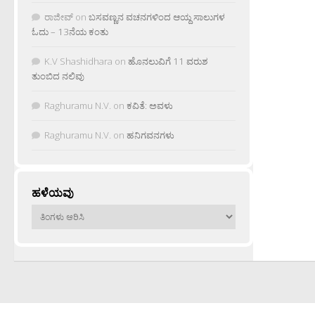
ರಾಜೀವ್
on
ಬಸವಣ್ಣನ ವಚನಗಳಿಂದ ಆಯ್ದ ಸಾಲುಗಳ
ಓದು – 13ನೆಯ ಕಂತು
K.V Shashidhara
on
ಹೊನಲುವಿಗೆ 11 ವರುಶ
ತುಂಬಿದ ನಲಿವು
Raghuramu N.V.
on
ಕವಿತೆ: ಅವಳು
Raghuramu N.V.
on
ಹನಿಗವನಗಳು
ಹಳೆಯವು
ಹಳೆಯವು