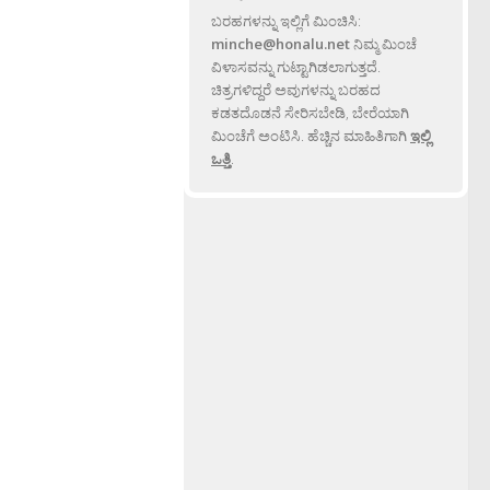
ಬರಹಗಳನ್ನು ಇಲ್ಲಿಗೆ ಮಿಂಚಿಸಿ:
minche@honalu.net
ನಿಮ್ಮ ಮಿಂಚೆ
ವಿಳಾಸವನ್ನು ಗುಟ್ಟಾಗಿಡಲಾಗುತ್ತದೆ.
ಚಿತ್ರಗಳಿದ್ದರೆ ಅವುಗಳನ್ನು ಬರಹದ
ಕಡತದೊಡನೆ ಸೇರಿಸಬೇಡಿ, ಬೇರೆಯಾಗಿ
ಮಿಂಚೆಗೆ ಅಂಟಿಸಿ. ಹೆಚ್ಚಿನ ಮಾಹಿತಿಗಾಗಿ
ಇಲ್ಲಿ
ಒತ್ತಿ
.