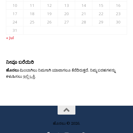
10
11
12
13
14
15
16
17
18
19
20
21
22
23
24
25
26
27
28
29
30
31
« Jul
ನೀವೂ ಬರೆಯಿರಿ
ಹೊನಲು
ಮಿಂಬಾಗಿಲು ನಿಮಗಾಗಿ ಯಾವಾಗಲೂ ತೆರೆದಿರುತ್ತದೆ. ನಿಮ್ಮ ಬರಹಗಳನ್ನು
ಕಳುಹಿಸಲು
ಇಲ್ಲಿ ಒತ್ತಿ
.
ಹೊನಲು © 2026.