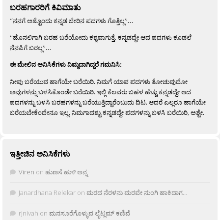
ಬರಹಗಾರರಿಗೆ ಕಿವಿಮಾತು
“ನನಗೆ ಅಶ್ಟೊಂದು ಕನ್ನಡ ಬೇರಿನ ಪದಗಳು ಗೊತ್ತಿಲ್ಲ”…
“ಹೊನಲಿಗಾಗಿ ಬರಹ ಬರೆಯೋದು ಕಶ್ಟವಾಗುತ್ತೆ. ಕನ್ನಡದ್ದೇ ಆದ ಪದಗಳು ಕೂಡಲೆ
ನೆನಪಿಗೆ ಬರಲ್ಲ”…
ಈ ಮೇಲಿನ ಅನಿಸಿಕೆಗಳು ನಿಮ್ಮದಾಗಿದ್ದರೆ ಗಮನಿಸಿ:
ನೀವು ಬರೆಯುವ ಹಾಗೆಯೇ ಬರೆಯಿರಿ. ನಿಮಗೆ ಯಾವ ಪದಗಳು ತೋಚುವುದೋ
ಅವುಗಳನ್ನು ಬಳಸಿಕೊಂಡೇ ಬರೆಯಿರಿ. ಇಲ್ಲಿ ಕೆಲವರು ಬಹಳ ಹೆಚ್ಚು ಕನ್ನಡದ್ದೇ ಆದ
ಪದಗಳನ್ನು ಬಳಸಿ ಬರಹಗಳನ್ನು ಬರೆಯುತ್ತಿದ್ದಾರೆಂಬುದು ದಿಟ. ಆದರೆ ಎಲ್ಲರೂ ಹಾಗೆಯೇ
ಬರೆಯಬೇಕೆಂದೇನೂ ಇಲ್ಲ. ನಿಮಗಾದಶ್ಟು ಕನ್ನಡದ್ದೇ ಪದಗಳನ್ನು ಬಳಸಿ ಬರೆಯಿರಿ, ಅಶ್ಟೇ.
ಇತ್ತೀಚಿನ ಅನಿಸಿಕೆಗಳು
Viren
on
ಹುಣಸೆ ಹುಳಿ ಅನ್ನ
Janardhana Relekar
on
ಮರದ ನೆರಳನು ಮರವೇ ನುಂಗಿ ಹಾಕಿದಾಗ…
rjnivah
on
ಮನಸೂರೆಗೊಳ್ಳುವ ಲೈಟ್ಲಮ್ ಕಣಿವೆ