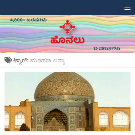
Skip to content
ಟ್ಯಾಗ್:
ಮೂಡಣ ಏಶ್ಯಾ