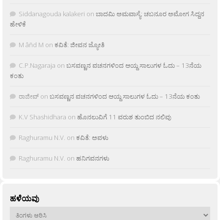
Siddanagouda kalakeri
on
ಬಾದಮಿ ಅಮವಾಸ್ಯೆ: ಚಬನೂರ ಅಮೋಗ ಸಿದ್ದನ
ಹೇಳಿಕೆ
M âñd M
on
ಕವಿತೆ: ಜೀವನ ಜ್ಯೋತಿ
C.P.Nagaraja
on
ಬಸವಣ್ಣನ ವಚನಗಳಿಂದ ಆಯ್ದ ಸಾಲುಗಳ ಓದು – 13ನೆಯ
ಕಂತು
ರಾಜೀವ್
on
ಬಸವಣ್ಣನ ವಚನಗಳಿಂದ ಆಯ್ದ ಸಾಲುಗಳ ಓದು – 13ನೆಯ ಕಂತು
K.V Shashidhara
on
ಹೊನಲುವಿಗೆ 11 ವರುಶ ತುಂಬಿದ ನಲಿವು
Raghuramu N.V.
on
ಕವಿತೆ: ಅವಳು
Raghuramu N.V.
on
ಹನಿಗವನಗಳು
ಹಳೆಯವು
ಹಳೆಯವು