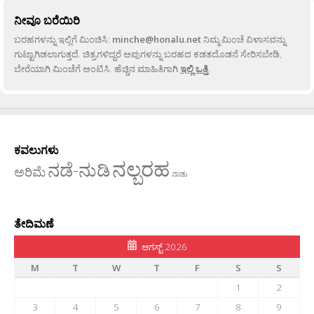
ನೀವೂ ಬರೆಯಿರಿ
ಬರಹಗಳನ್ನು ಇಲ್ಲಿಗೆ ಮಿಂಚಿಸಿ:
minche@honalu.net
ನಿಮ್ಮ ಮಿಂಚೆ ವಿಳಾಸವನ್ನು
ಗುಟ್ಟಾಗಿಡಲಾಗುತ್ತದೆ. ಚಿತ್ರಗಳಿದ್ದರೆ ಅವುಗಳನ್ನು ಬರಹದ ಕಡತದೊಡನೆ ಸೇರಿಸಬೇಡಿ,
ಬೇರೆಯಾಗಿ ಮಿಂಚೆಗೆ ಅಂಟಿಸಿ. ಹೆಚ್ಚಿನ ಮಾಹಿತಿಗಾಗಿ
ಇಲ್ಲಿ ಒತ್ತಿ
.
ಕವಲುಗಳು
ನಲ್ಬರಹ
ನಡೆ-ನುಡಿ
ಅರಿಮೆ
ನಾಡು
ತೇದಿಮಣೆ
ಆಗಸ್ಟ್ 2026
M
T
W
T
F
S
S
1
2
3
4
5
6
7
8
9