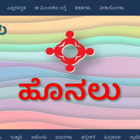
ಎಲ್ಲರಕನ್ನಡ
ಈ ಮಿಂಬಾಗಿಲ ಬಗ್ಗೆ
ಕಡತಗಳು
ವೀಡಿಯೋಗಳು
ು
ಸುತ್ತಾಟ
ಆಟೋಟ
ವಚನಗಳು
ತನ್ನೇಳಿಗೆ
ಹಿನ್ನಡವಳಿ
ಗ್ಯಾಜೆ