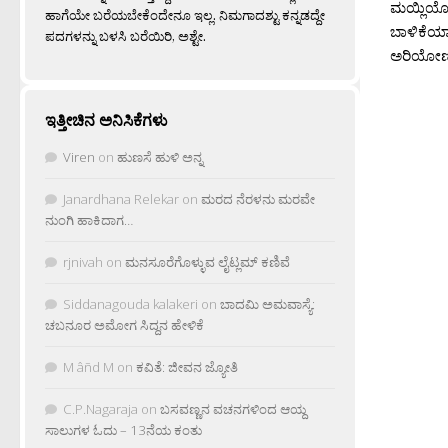
ಮಯ್ಲಿಯೋಟ 
ಹಾಗೆಯೇ ಬರೆಯಬೇಕೆಂದೇನೂ ಇಲ್ಲ. ನಿಮಗಾದಶ್ಟು ಕನ್ನಡದ್ದೇ
ಬಾಳಿಕೆಯಾ
ಪದಗಳನ್ನು ಬಳಸಿ ಬರೆಯಿರಿ, ಅಶ್ಟೇ.
ಅರಿಯೋಣ.
ಇತ್ತೀಚಿನ ಅನಿಸಿಕೆಗಳು
Viren
on
ಹುಣಸೆ ಹುಳಿ ಅನ್ನ
Janardhana Relekar
on
ಮರದ ನೆರಳನು ಮರವೇ
ನುಂಗಿ ಹಾಕಿದಾಗ…
rjnivah
on
ಮನಸೂರೆಗೊಳ್ಳುವ ಲೈಟ್ಲಮ್ ಕಣಿವೆ
Siddanagouda kalakeri
on
ಬಾದಮಿ ಅಮವಾಸ್ಯೆ:
ಚಬನೂರ ಅಮೋಗ ಸಿದ್ದನ ಹೇಳಿಕೆ
M âñd M
on
ಕವಿತೆ: ಜೀವನ ಜ್ಯೋತಿ
C.P.Nagaraja
on
ಬಸವಣ್ಣನ ವಚನಗಳಿಂದ ಆಯ್ದ
ಸಾಲುಗಳ ಓದು – 13ನೆಯ ಕಂತು