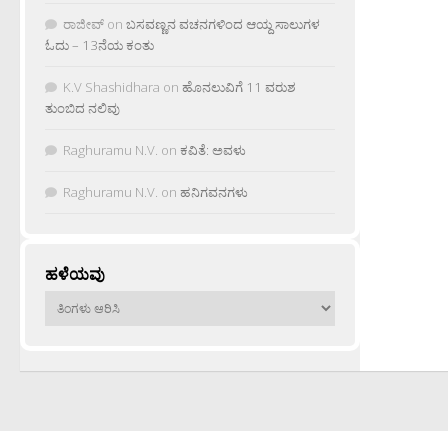
ರಾಜೀವ್
on
ಬಸವಣ್ಣನ ವಚನಗಳಿಂದ ಆಯ್ದ ಸಾಲುಗಳ
ಓದು – 13ನೆಯ ಕಂತು
K.V Shashidhara
on
ಹೊನಲುವಿಗೆ 11 ವರುಶ
ತುಂಬಿದ ನಲಿವು
Raghuramu N.V.
on
ಕವಿತೆ: ಅವಳು
Raghuramu N.V.
on
ಹನಿಗವನಗಳು
ಹಳೆಯವು
ಹಳೆಯವು