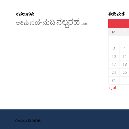
ಕವಲುಗಳು
ತೇದಿಮಣೆ
ನಲ್ಬರಹ
ನಡೆ-ನುಡಿ
ಅರಿಮೆ
ನಾಡು
M
T
3
4
10
11
17
18
24
25
31
« Jul
ಹೊನಲು © 2026.