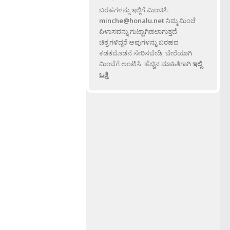
ಬರಹಗಳನ್ನು ಇಲ್ಲಿಗೆ ಮಿಂಚಿಸಿ:
minche@honalu.net
ನಿಮ್ಮ ಮಿಂಚೆ
ವಿಳಾಸವನ್ನು ಗುಟ್ಟಾಗಿಡಲಾಗುತ್ತದೆ.
ಚಿತ್ರಗಳಿದ್ದರೆ ಅವುಗಳನ್ನು ಬರಹದ
ಕಡತದೊಡನೆ ಸೇರಿಸಬೇಡಿ, ಬೇರೆಯಾಗಿ
ಮಿಂಚೆಗೆ ಅಂಟಿಸಿ. ಹೆಚ್ಚಿನ ಮಾಹಿತಿಗಾಗಿ
ಇಲ್ಲಿ
ಒತ್ತಿ
.