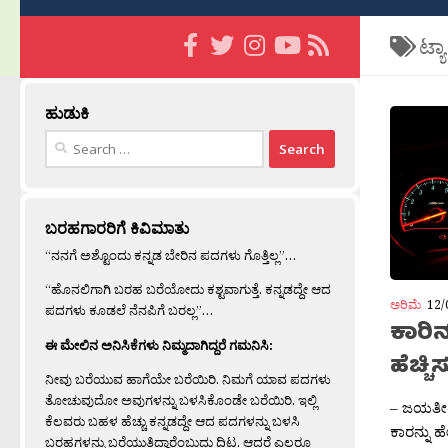
ಟ್ಯ
ಹುಡುಕಿ
Search
for:
ಬರಹಗಾರರಿಗೆ ಕಿವಿಮಾತು
“ನನಗೆ ಅಶ್ಟೊಂದು ಕನ್ನಡ ಬೇರಿನ ಪದಗಳು ಗೊತ್ತಿಲ್ಲ”…
“ಹೊನಲಿಗಾಗಿ ಬರಹ ಬರೆಯೋದು ಕಶ್ಟವಾಗುತ್ತೆ. ಕನ್ನಡದ್ದೇ ಆದ
ಅರಿಮೆ
12/
ಪದಗಳು ಕೂಡಲೆ ನೆನಪಿಗೆ ಬರಲ್ಲ”…
ಕಾರಿ
ಈ ಮೇಲಿನ ಅನಿಸಿಕೆಗಳು ನಿಮ್ಮದಾಗಿದ್ದರೆ ಗಮನಿಸಿ:
ಹೆಚ್ಚ
ನೀವು ಬರೆಯುವ ಹಾಗೆಯೇ ಬರೆಯಿರಿ. ನಿಮಗೆ ಯಾವ ಪದಗಳು
ತೋಚುವುದೋ ಅವುಗಳನ್ನು ಬಳಸಿಕೊಂಡೇ ಬರೆಯಿರಿ. ಇಲ್ಲಿ
– ಜಯತೀರ‍
ಕೆಲವರು ಬಹಳ ಹೆಚ್ಚು ಕನ್ನಡದ್ದೇ ಆದ ಪದಗಳನ್ನು ಬಳಸಿ
ಕಾರನ್ನು 
ಬರಹಗಳನ್ನು ಬರೆಯುತ್ತಿದ್ದಾರೆಂಬುದು ದಿಟ. ಆದರೆ ಎಲ್ಲರೂ