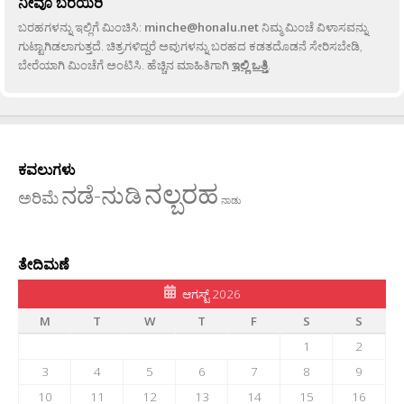
ನೀವೂ ಬರೆಯಿರಿ
ಬರಹಗಳನ್ನು ಇಲ್ಲಿಗೆ ಮಿಂಚಿಸಿ:
minche@honalu.net
ನಿಮ್ಮ ಮಿಂಚೆ ವಿಳಾಸವನ್ನು
ಗುಟ್ಟಾಗಿಡಲಾಗುತ್ತದೆ. ಚಿತ್ರಗಳಿದ್ದರೆ ಅವುಗಳನ್ನು ಬರಹದ ಕಡತದೊಡನೆ ಸೇರಿಸಬೇಡಿ,
ಬೇರೆಯಾಗಿ ಮಿಂಚೆಗೆ ಅಂಟಿಸಿ. ಹೆಚ್ಚಿನ ಮಾಹಿತಿಗಾಗಿ
ಇಲ್ಲಿ ಒತ್ತಿ
.
ಕವಲುಗಳು
ನಲ್ಬರಹ
ನಡೆ-ನುಡಿ
ಅರಿಮೆ
ನಾಡು
ತೇದಿಮಣೆ
ಆಗಸ್ಟ್ 2026
M
T
W
T
F
S
S
1
2
3
4
5
6
7
8
9
10
11
12
13
14
15
16