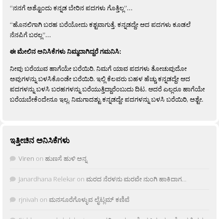
“ನನಗೆ ಅಶ್ಟೊಂದು ಕನ್ನಡ ಬೇರಿನ ಪದಗಳು ಗೊತ್ತಿಲ್ಲ”…
“ಹೊನಲಿಗಾಗಿ ಬರಹ ಬರೆಯೋದು ಕಶ್ಟವಾಗುತ್ತೆ. ಕನ್ನಡದ್ದೇ ಆದ ಪದಗಳು ಕೂಡಲೆ
ನೆನಪಿಗೆ ಬರಲ್ಲ”…
ಈ ಮೇಲಿನ ಅನಿಸಿಕೆಗಳು ನಿಮ್ಮದಾಗಿದ್ದರೆ ಗಮನಿಸಿ:
ನೀವು ಬರೆಯುವ ಹಾಗೆಯೇ ಬರೆಯಿರಿ. ನಿಮಗೆ ಯಾವ ಪದಗಳು ತೋಚುವುದೋ
ಅವುಗಳನ್ನು ಬಳಸಿಕೊಂಡೇ ಬರೆಯಿರಿ. ಇಲ್ಲಿ ಕೆಲವರು ಬಹಳ ಹೆಚ್ಚು ಕನ್ನಡದ್ದೇ ಆದ
ಪದಗಳನ್ನು ಬಳಸಿ ಬರಹಗಳನ್ನು ಬರೆಯುತ್ತಿದ್ದಾರೆಂಬುದು ದಿಟ. ಆದರೆ ಎಲ್ಲರೂ ಹಾಗೆಯೇ
ಬರೆಯಬೇಕೆಂದೇನೂ ಇಲ್ಲ. ನಿಮಗಾದಶ್ಟು ಕನ್ನಡದ್ದೇ ಪದಗಳನ್ನು ಬಳಸಿ ಬರೆಯಿರಿ, ಅಶ್ಟೇ.
ಇತ್ತೀಚಿನ ಅನಿಸಿಕೆಗಳು
Viren
on
ಹುಣಸೆ ಹುಳಿ ಅನ್ನ
Janardhana Relekar
on
ಮರದ ನೆರಳನು ಮರವೇ ನುಂಗಿ ಹಾಕಿದಾಗ…
rjnivah
on
ಮನಸೂರೆಗೊಳ್ಳುವ ಲೈಟ್ಲಮ್ ಕಣಿವೆ