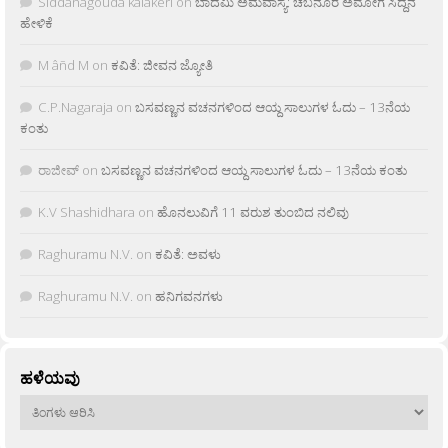
Siddanagouda kalakeri
on
ಬಾದಮಿ ಅಮವಾಸ್ಯೆ: ಚಬನೂರ ಅಮೋಗ ಸಿದ್ದನ
ಹೇಳಿಕೆ
M âñd M
on
ಕವಿತೆ: ಜೀವನ ಜ್ಯೋತಿ
C.P.Nagaraja
on
ಬಸವಣ್ಣನ ವಚನಗಳಿಂದ ಆಯ್ದ ಸಾಲುಗಳ ಓದು – 13ನೆಯ
ಕಂತು
ರಾಜೀವ್
on
ಬಸವಣ್ಣನ ವಚನಗಳಿಂದ ಆಯ್ದ ಸಾಲುಗಳ ಓದು – 13ನೆಯ ಕಂತು
K.V Shashidhara
on
ಹೊನಲುವಿಗೆ 11 ವರುಶ ತುಂಬಿದ ನಲಿವು
Raghuramu N.V.
on
ಕವಿತೆ: ಅವಳು
Raghuramu N.V.
on
ಹನಿಗವನಗಳು
ಹಳೆಯವು
ಹಳೆಯವು