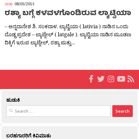
ನಾಡು
08/05/2015
ರಶ್ಯಾ ಬಗ್ಗೆ ಕಳವಳಗೊಂಡಿರುವ ಲ್ಯಾಟ್ವಿಯಾ
– ಅನ್ನದಾನೇಶ ಶಿ. ಸಂಕದಾಳ. ಲ್ಯಾಟ್ವಿಯಾ ( lativia ) ನಾಡಿನ ಒಂದು
ದೊಡ್ದ ಪ್ರದೇಶ – ಲ್ಯಾಟ್ಗೇಲ್ ( latgale ). ಲ್ಯಾಟ್ವಿಯಾ ನಾಡಿನ ಮೂಡಣ
ದಿಕ್ಕಿಗೆ ಇರುವ ಲ್ಯಾಟ್ಗೇಲ್, ರಶ್ಯಾ ಮತ್ತು...
ಹುಡುಕಿ
Search
for:
ಬರಹಗಾರರಿಗೆ ಕಿವಿಮಾತು