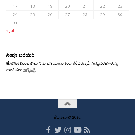
17
18
19
20
21
22
23
24
25
26
27
28
29
30
31
« Jul
ನೀವೂ ಬರೆಯಿರಿ
ಹೊನಲು
ಮಿಂಬಾಗಿಲು ನಿಮಗಾಗಿ ಯಾವಾಗಲೂ ತೆರೆದಿರುತ್ತದೆ. ನಿಮ್ಮ ಬರಹಗಳನ್ನು
ಕಳುಹಿಸಲು
ಇಲ್ಲಿ ಒತ್ತಿ
.
ಹೊನಲು © 2026.