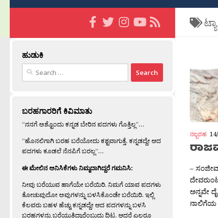
ಟ್ಯ
ಹುಡುಕಿ
Search
for:
ಬರಹಗಾರರಿಗೆ ಕಿವಿಮಾತು
“ನನಗೆ ಅಶ್ಟೊಂದು ಕನ್ನಡ ಬೇರಿನ ಪದಗಳು ಗೊತ್ತಿಲ್ಲ”…
ನಲ್ಬರಹ
14
“ಹೊನಲಿಗಾಗಿ ಬರಹ ಬರೆಯೋದು ಕಶ್ಟವಾಗುತ್ತೆ. ಕನ್ನಡದ್ದೇ ಆದ
ರಾಜ
ಪದಗಳು ಕೂಡಲೆ ನೆನಪಿಗೆ ಬರಲ್ಲ”…
– ಸಂಜೀವ್
ಈ ಮೇಲಿನ ಅನಿಸಿಕೆಗಳು ನಿಮ್ಮದಾಗಿದ್ದರೆ ಗಮನಿಸಿ:
ದೇವರುಂಟೆ
ನೀವು ಬರೆಯುವ ಹಾಗೆಯೇ ಬರೆಯಿರಿ. ನಿಮಗೆ ಯಾವ ಪದಗಳು
ಅನ್ನವೇ ದ
ತೋಚುವುದೋ ಅವುಗಳನ್ನು ಬಳಸಿಕೊಂಡೇ ಬರೆಯಿರಿ. ಇಲ್ಲಿ
ನಾಲಿಗೆಯ 
ಕೆಲವರು ಬಹಳ ಹೆಚ್ಚು ಕನ್ನಡದ್ದೇ ಆದ ಪದಗಳನ್ನು ಬಳಸಿ
ಬರಹಗಳನ್ನು ಬರೆಯುತ್ತಿದ್ದಾರೆಂಬುದು ದಿಟ. ಆದರೆ ಎಲ್ಲರೂ