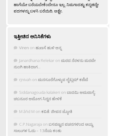
ಹಾಗೆಯೇ ಬರೆಯಬೇಕೆಂದೇನೂ ಇಲ್ಲ. ನಿಮಗಾದಶ್ಟು ಕನ್ನಡದ್ದೇ
ಪದಗಳನ್ನು ಬಳಸಿ ಬರೆಯಿರಿ, ಅಶ್ಟೇ.
ಇತ್ತೀಚಿನ ಅನಿಸಿಕೆಗಳು
Viren
on
ಹುಣಸೆ ಹುಳಿ ಅನ್ನ
Janardhana Relekar
on
ಮರದ ನೆರಳನು ಮರವೇ
ನುಂಗಿ ಹಾಕಿದಾಗ…
rjnivah
on
ಮನಸೂರೆಗೊಳ್ಳುವ ಲೈಟ್ಲಮ್ ಕಣಿವೆ
Siddanagouda kalakeri
on
ಬಾದಮಿ ಅಮವಾಸ್ಯೆ:
ಚಬನೂರ ಅಮೋಗ ಸಿದ್ದನ ಹೇಳಿಕೆ
M âñd M
on
ಕವಿತೆ: ಜೀವನ ಜ್ಯೋತಿ
C.P.Nagaraja
on
ಬಸವಣ್ಣನ ವಚನಗಳಿಂದ ಆಯ್ದ
ಸಾಲುಗಳ ಓದು – 13ನೆಯ ಕಂತು