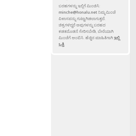
ಬರಹಗಳನ್ನು ಇಲ್ಲಿಗೆ ಮಿಂಚಿಸಿ:
minche@honalu.net
ನಿಮ್ಮ ಮಿಂಚೆ
ವಿಳಾಸವನ್ನು ಗುಟ್ಟಾಗಿಡಲಾಗುತ್ತದೆ.
ಚಿತ್ರಗಳಿದ್ದರೆ ಅವುಗಳನ್ನು ಬರಹದ
ಕಡತದೊಡನೆ ಸೇರಿಸಬೇಡಿ, ಬೇರೆಯಾಗಿ
ಮಿಂಚೆಗೆ ಅಂಟಿಸಿ. ಹೆಚ್ಚಿನ ಮಾಹಿತಿಗಾಗಿ
ಇಲ್ಲಿ
ಒತ್ತಿ
.