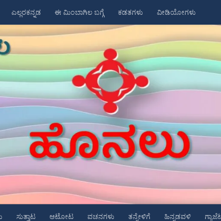
ಎಲ್ಲರಕನ್ನಡ
ಈ ಮಿಂಬಾಗಿಲ ಬಗ್ಗೆ
ಕಡತಗಳು
ವೀಡಿಯೋಗಳು
ು
ಸುತ್ತಾಟ
ಆಟೋಟ
ವಚನಗಳು
ತನ್ನೇಳಿಗೆ
ಹಿನ್ನಡವಳಿ
ಗ್ಯಾಜೆ