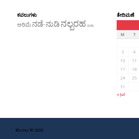
ಕವಲುಗಳು
ತೇದಿಮಣೆ
ನಲ್ಬರಹ
ನಡೆ-ನುಡಿ
ಅರಿಮೆ
ನಾಡು
M
T
3
4
10
11
17
18
24
25
31
« Jul
ಹೊನಲು © 2026.