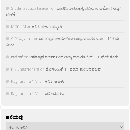
Siddanagouda kalakeri
on
ಬಾದಮಿ ಅಮವಾಸ್ಯೆ: ಚಬನೂರ ಅಮೋಗ ಸಿದ್ದನ
ಹೇಳಿಕೆ
M âñd M
on
ಕವಿತೆ: ಜೀವನ ಜ್ಯೋತಿ
C.P.Nagaraja
on
ಬಸವಣ್ಣನ ವಚನಗಳಿಂದ ಆಯ್ದ ಸಾಲುಗಳ ಓದು – 13ನೆಯ
ಕಂತು
ರಾಜೀವ್
on
ಬಸವಣ್ಣನ ವಚನಗಳಿಂದ ಆಯ್ದ ಸಾಲುಗಳ ಓದು – 13ನೆಯ ಕಂತು
K.V Shashidhara
on
ಹೊನಲುವಿಗೆ 11 ವರುಶ ತುಂಬಿದ ನಲಿವು
Raghuramu N.V.
on
ಕವಿತೆ: ಅವಳು
Raghuramu N.V.
on
ಹನಿಗವನಗಳು
ಹಳೆಯವು
ಹಳೆಯವು