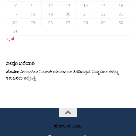
10
11
12
13
14
15
16
17
18
19
20
21
22
23
24
25
26
27
28
29
30
31
« Jul
ನೀವೂ ಬರೆಯಿರಿ
ಹೊನಲು
ಮಿಂಬಾಗಿಲು ನಿಮಗಾಗಿ ಯಾವಾಗಲೂ ತೆರೆದಿರುತ್ತದೆ. ನಿಮ್ಮ ಬರಹಗಳನ್ನು
ಕಳುಹಿಸಲು
ಇಲ್ಲಿ ಒತ್ತಿ
.
ಹೊನಲು © 2026.