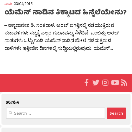
ನಾಡು
23/04/2015
ಯೆಮೆನ್ ನಾಡಿನ ತಿಕ್ಕಾಟದ ಹಿನ್ನೆಲೆಯೇನು?
– ಅನ್ನದಾನೇಶ ಶಿ. ಸಂಕದಾಳ. ಅರಬ್ ಜಗತ್ತಿನಲ್ಲಿ ನಡೆಯುತ್ತಿರುವ
ನಡಾವಳಿಗಳು ಸದ್ಯಕ್ಕೆ ಎಲ್ಲರ ಗಮನವನ್ನು ಸೆಳೆದಿವೆ. ಒಂಬತ್ತು ಅರಬ್
ನಾಡುಗಳು ಒಟ್ಟುಗೂಡಿ ಯೆಮೆನ್ ನಾಡಿನ ಮೇಲೆ ನಡೆಸುತ್ತಿರುವ
ದಾಳಿಗಳೇ ಇತ್ತೀಚಿನ ದಿನಗಳಲ್ಲಿ ಸುದ್ದಿಯಲ್ಲಿರುವುದು. ಯೆಮೆನ್...
ಹುಡುಕಿ
Search
for: