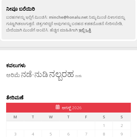
ನೀವೂ ಬರೆಯಿರಿ
ಬರಹಗಳನ್ನು ಇಲ್ಲಿಗೆ ಮಿಂಚಿಸಿ:
minche@honalu.net
ನಿಮ್ಮ ಮಿಂಚೆ ವಿಳಾಸವನ್ನು
ಗುಟ್ಟಾಗಿಡಲಾಗುತ್ತದೆ. ಚಿತ್ರಗಳಿದ್ದರೆ ಅವುಗಳನ್ನು ಬರಹದ ಕಡತದೊಡನೆ ಸೇರಿಸಬೇಡಿ,
ಬೇರೆಯಾಗಿ ಮಿಂಚೆಗೆ ಅಂಟಿಸಿ. ಹೆಚ್ಚಿನ ಮಾಹಿತಿಗಾಗಿ
ಇಲ್ಲಿ ಒತ್ತಿ
.
ಕವಲುಗಳು
ನಲ್ಬರಹ
ನಡೆ-ನುಡಿ
ಅರಿಮೆ
ನಾಡು
ತೇದಿಮಣೆ
ಆಗಸ್ಟ್ 2026
M
T
W
T
F
S
S
1
2
3
4
5
6
7
8
9