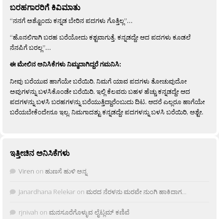
ಬರಹಗಾರರಿಗೆ ಕಿವಿಮಾತು
“ನನಗೆ ಅಶ್ಟೊಂದು ಕನ್ನಡ ಬೇರಿನ ಪದಗಳು ಗೊತ್ತಿಲ್ಲ”…
“ಹೊನಲಿಗಾಗಿ ಬರಹ ಬರೆಯೋದು ಕಶ್ಟವಾಗುತ್ತೆ. ಕನ್ನಡದ್ದೇ ಆದ ಪದಗಳು ಕೂಡಲೆ
ನೆನಪಿಗೆ ಬರಲ್ಲ”…
ಈ ಮೇಲಿನ ಅನಿಸಿಕೆಗಳು ನಿಮ್ಮದಾಗಿದ್ದರೆ ಗಮನಿಸಿ:
ನೀವು ಬರೆಯುವ ಹಾಗೆಯೇ ಬರೆಯಿರಿ. ನಿಮಗೆ ಯಾವ ಪದಗಳು ತೋಚುವುದೋ
ಅವುಗಳನ್ನು ಬಳಸಿಕೊಂಡೇ ಬರೆಯಿರಿ. ಇಲ್ಲಿ ಕೆಲವರು ಬಹಳ ಹೆಚ್ಚು ಕನ್ನಡದ್ದೇ ಆದ
ಪದಗಳನ್ನು ಬಳಸಿ ಬರಹಗಳನ್ನು ಬರೆಯುತ್ತಿದ್ದಾರೆಂಬುದು ದಿಟ. ಆದರೆ ಎಲ್ಲರೂ ಹಾಗೆಯೇ
ಬರೆಯಬೇಕೆಂದೇನೂ ಇಲ್ಲ. ನಿಮಗಾದಶ್ಟು ಕನ್ನಡದ್ದೇ ಪದಗಳನ್ನು ಬಳಸಿ ಬರೆಯಿರಿ, ಅಶ್ಟೇ.
ಇತ್ತೀಚಿನ ಅನಿಸಿಕೆಗಳು
Viren
on
ಹುಣಸೆ ಹುಳಿ ಅನ್ನ
Janardhana Relekar
on
ಮರದ ನೆರಳನು ಮರವೇ ನುಂಗಿ ಹಾಕಿದಾಗ…
rjnivah
on
ಮನಸೂರೆಗೊಳ್ಳುವ ಲೈಟ್ಲಮ್ ಕಣಿವೆ