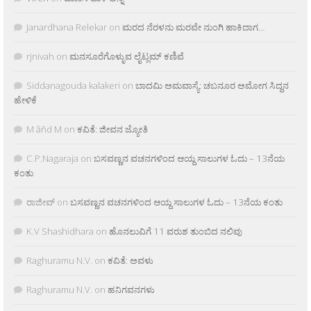
Janardhana Relekar
on
ಮರದ ನೆರಳನು ಮರವೇ ನುಂಗಿ ಹಾಕಿದಾಗ…
rjnivah
on
ಮನಸೂರೆಗೊಳ್ಳುವ ಲೈಟ್ಲಮ್ ಕಣಿವೆ
Siddanagouda kalakeri
on
ಬಾದಮಿ ಅಮವಾಸ್ಯೆ: ಚಬನೂರ ಅಮೋಗ ಸಿದ್ದನ
ಹೇಳಿಕೆ
M âñd M
on
ಕವಿತೆ: ಜೀವನ ಜ್ಯೋತಿ
C.P.Nagaraja
on
ಬಸವಣ್ಣನ ವಚನಗಳಿಂದ ಆಯ್ದ ಸಾಲುಗಳ ಓದು – 13ನೆಯ
ಕಂತು
ರಾಜೀವ್
on
ಬಸವಣ್ಣನ ವಚನಗಳಿಂದ ಆಯ್ದ ಸಾಲುಗಳ ಓದು – 13ನೆಯ ಕಂತು
K.V Shashidhara
on
ಹೊನಲುವಿಗೆ 11 ವರುಶ ತುಂಬಿದ ನಲಿವು
Raghuramu N.V.
on
ಕವಿತೆ: ಅವಳು
Raghuramu N.V.
on
ಹನಿಗವನಗಳು