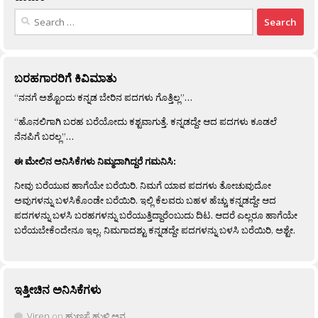
Search
for:
ಬರಹಗಾರರಿಗೆ ಕಿವಿಮಾತು
“ನನಗೆ ಅಶ್ಟೊಂದು ಕನ್ನಡ ಬೇರಿನ ಪದಗಳು ಗೊತ್ತಿಲ್ಲ”…
“ಹೊನಲಿಗಾಗಿ ಬರಹ ಬರೆಯೋದು ಕಶ್ಟವಾಗುತ್ತೆ. ಕನ್ನಡದ್ದೇ ಆದ ಪದಗಳು ಕೂಡಲೆ
ನೆನಪಿಗೆ ಬರಲ್ಲ”…
ಈ ಮೇಲಿನ ಅನಿಸಿಕೆಗಳು ನಿಮ್ಮದಾಗಿದ್ದರೆ ಗಮನಿಸಿ:
ನೀವು ಬರೆಯುವ ಹಾಗೆಯೇ ಬರೆಯಿರಿ. ನಿಮಗೆ ಯಾವ ಪದಗಳು ತೋಚುವುದೋ
ಅವುಗಳನ್ನು ಬಳಸಿಕೊಂಡೇ ಬರೆಯಿರಿ. ಇಲ್ಲಿ ಕೆಲವರು ಬಹಳ ಹೆಚ್ಚು ಕನ್ನಡದ್ದೇ ಆದ
ಪದಗಳನ್ನು ಬಳಸಿ ಬರಹಗಳನ್ನು ಬರೆಯುತ್ತಿದ್ದಾರೆಂಬುದು ದಿಟ. ಆದರೆ ಎಲ್ಲರೂ ಹಾಗೆಯೇ
ಬರೆಯಬೇಕೆಂದೇನೂ ಇಲ್ಲ. ನಿಮಗಾದಶ್ಟು ಕನ್ನಡದ್ದೇ ಪದಗಳನ್ನು ಬಳಸಿ ಬರೆಯಿರಿ, ಅಶ್ಟೇ.
ಇತ್ತೀಚಿನ ಅನಿಸಿಕೆಗಳು
Viren
on
ಹುಣಸೆ ಹುಳಿ ಅನ್ನ