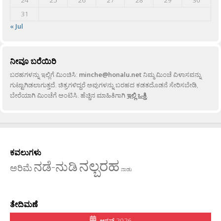
31
« Jul
ನೀವೂ ಬರೆಯಿರಿ
ಬರಹಗಳನ್ನು ಇಲ್ಲಿಗೆ ಮಿಂಚಿಸಿ:
minche@honalu.net
ನಿಮ್ಮ ಮಿಂಚೆ ವಿಳಾಸವನ್ನು
ಗುಟ್ಟಾಗಿಡಲಾಗುತ್ತದೆ. ಚಿತ್ರಗಳಿದ್ದರೆ ಅವುಗಳನ್ನು ಬರಹದ ಕಡತದೊಡನೆ ಸೇರಿಸಬೇಡಿ,
ಬೇರೆಯಾಗಿ ಮಿಂಚೆಗೆ ಅಂಟಿಸಿ. ಹೆಚ್ಚಿನ ಮಾಹಿತಿಗಾಗಿ
ಇಲ್ಲಿ ಒತ್ತಿ
.
ಕವಲುಗಳು
ನಲ್ಬರಹ
ನಡೆ-ನುಡಿ
ಅರಿಮೆ
ನಾಡು
ತೇದಿಮಣೆ
ಆಗಸ್ಟ್ 2026