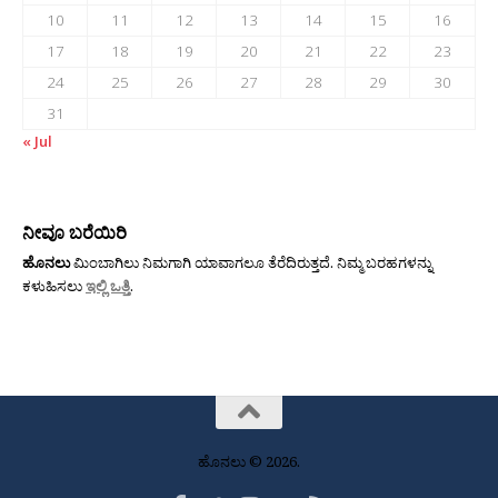
10
11
12
13
14
15
16
17
18
19
20
21
22
23
24
25
26
27
28
29
30
31
« Jul
ನೀವೂ ಬರೆಯಿರಿ
ಹೊನಲು
ಮಿಂಬಾಗಿಲು ನಿಮಗಾಗಿ ಯಾವಾಗಲೂ ತೆರೆದಿರುತ್ತದೆ. ನಿಮ್ಮ ಬರಹಗಳನ್ನು
ಕಳುಹಿಸಲು
ಇಲ್ಲಿ ಒತ್ತಿ
.
ಹೊನಲು © 2026.