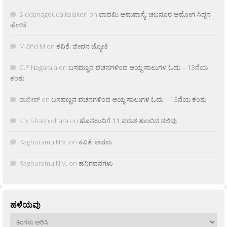
Siddanagouda kalakeri
on
ಬಾದಮಿ ಅಮವಾಸ್ಯೆ: ಚಬನೂರ ಅಮೋಗ ಸಿದ್ದನ
ಹೇಳಿಕೆ
M âñd M
on
ಕವಿತೆ: ಜೀವನ ಜ್ಯೋತಿ
C.P.Nagaraja
on
ಬಸವಣ್ಣನ ವಚನಗಳಿಂದ ಆಯ್ದ ಸಾಲುಗಳ ಓದು – 13ನೆಯ
ಕಂತು
ರಾಜೀವ್
on
ಬಸವಣ್ಣನ ವಚನಗಳಿಂದ ಆಯ್ದ ಸಾಲುಗಳ ಓದು – 13ನೆಯ ಕಂತು
K.V Shashidhara
on
ಹೊನಲುವಿಗೆ 11 ವರುಶ ತುಂಬಿದ ನಲಿವು
Raghuramu N.V.
on
ಕವಿತೆ: ಅವಳು
Raghuramu N.V.
on
ಹನಿಗವನಗಳು
ಹಳೆಯವು
ಹಳೆಯವು