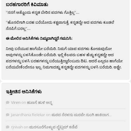
ಬರಹಗಾರರಿಗೆ ಕಿವಿಮಾತು
“ನನಗೆ ಅಶ್ಟೊಂದು ಕನ್ನಡ ಬೇರಿನ ಪದಗಳು ಗೊತ್ತಿಲ್ಲ”…
“ಹೊನಲಿಗಾಗಿ ಬರಹ ಬರೆಯೋದು ಕಶ್ಟವಾಗುತ್ತೆ. ಕನ್ನಡದ್ದೇ ಆದ ಪದಗಳು ಕೂಡಲೆ
ನೆನಪಿಗೆ ಬರಲ್ಲ”…
ಈ ಮೇಲಿನ ಅನಿಸಿಕೆಗಳು ನಿಮ್ಮದಾಗಿದ್ದರೆ ಗಮನಿಸಿ:
ನೀವು ಬರೆಯುವ ಹಾಗೆಯೇ ಬರೆಯಿರಿ. ನಿಮಗೆ ಯಾವ ಪದಗಳು ತೋಚುವುದೋ
ಅವುಗಳನ್ನು ಬಳಸಿಕೊಂಡೇ ಬರೆಯಿರಿ. ಇಲ್ಲಿ ಕೆಲವರು ಬಹಳ ಹೆಚ್ಚು ಕನ್ನಡದ್ದೇ ಆದ
ಪದಗಳನ್ನು ಬಳಸಿ ಬರಹಗಳನ್ನು ಬರೆಯುತ್ತಿದ್ದಾರೆಂಬುದು ದಿಟ. ಆದರೆ ಎಲ್ಲರೂ ಹಾಗೆಯೇ
ಬರೆಯಬೇಕೆಂದೇನೂ ಇಲ್ಲ. ನಿಮಗಾದಶ್ಟು ಕನ್ನಡದ್ದೇ ಪದಗಳನ್ನು ಬಳಸಿ ಬರೆಯಿರಿ, ಅಶ್ಟೇ.
ಇತ್ತೀಚಿನ ಅನಿಸಿಕೆಗಳು
Viren
on
ಹುಣಸೆ ಹುಳಿ ಅನ್ನ
Janardhana Relekar
on
ಮರದ ನೆರಳನು ಮರವೇ ನುಂಗಿ ಹಾಕಿದಾಗ…
rjnivah
on
ಮನಸೂರೆಗೊಳ್ಳುವ ಲೈಟ್ಲಮ್ ಕಣಿವೆ