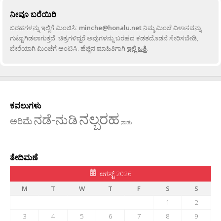
ನೀವೂ ಬರೆಯಿರಿ
ಬರಹಗಳನ್ನು ಇಲ್ಲಿಗೆ ಮಿಂಚಿಸಿ:
minche@honalu.net
ನಿಮ್ಮ ಮಿಂಚೆ ವಿಳಾಸವನ್ನು
ಗುಟ್ಟಾಗಿಡಲಾಗುತ್ತದೆ. ಚಿತ್ರಗಳಿದ್ದರೆ ಅವುಗಳನ್ನು ಬರಹದ ಕಡತದೊಡನೆ ಸೇರಿಸಬೇಡಿ,
ಬೇರೆಯಾಗಿ ಮಿಂಚೆಗೆ ಅಂಟಿಸಿ. ಹೆಚ್ಚಿನ ಮಾಹಿತಿಗಾಗಿ
ಇಲ್ಲಿ ಒತ್ತಿ
.
ಕವಲುಗಳು
ನಲ್ಬರಹ
ನಡೆ-ನುಡಿ
ಅರಿಮೆ
ನಾಡು
ತೇದಿಮಣೆ
ಆಗಸ್ಟ್ 2026
M
T
W
T
F
S
S
1
2
3
4
5
6
7
8
9