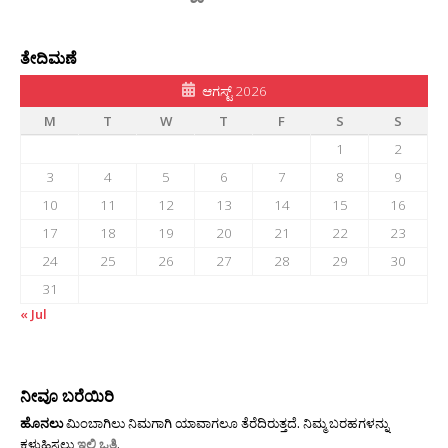
ತೇದಿಮಣೆ
ಆಗಸ್ಟ್ 2026
M
T
W
T
F
S
S
1
2
3
4
5
6
7
8
9
10
11
12
13
14
15
16
17
18
19
20
21
22
23
24
25
26
27
28
29
30
31
« Jul
ನೀವೂ ಬರೆಯಿರಿ
ಹೊನಲು
ಮಿಂಬಾಗಿಲು ನಿಮಗಾಗಿ ಯಾವಾಗಲೂ ತೆರೆದಿರುತ್ತದೆ. ನಿಮ್ಮ ಬರಹಗಳನ್ನು
ಕಳುಹಿಸಲು
ಇಲ್ಲಿ ಒತ್ತಿ
.