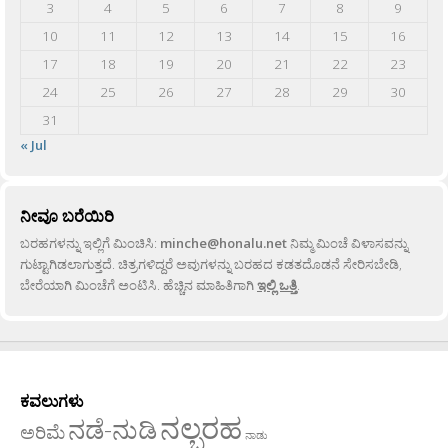
3
4
5
6
7
8
9
10
11
12
13
14
15
16
17
18
19
20
21
22
23
24
25
26
27
28
29
30
31
« Jul
ನೀವೂ ಬರೆಯಿರಿ
ಬರಹಗಳನ್ನು ಇಲ್ಲಿಗೆ ಮಿಂಚಿಸಿ:
minche@honalu.net
ನಿಮ್ಮ ಮಿಂಚೆ ವಿಳಾಸವನ್ನು
ಗುಟ್ಟಾಗಿಡಲಾಗುತ್ತದೆ. ಚಿತ್ರಗಳಿದ್ದರೆ ಅವುಗಳನ್ನು ಬರಹದ ಕಡತದೊಡನೆ ಸೇರಿಸಬೇಡಿ,
ಬೇರೆಯಾಗಿ ಮಿಂಚೆಗೆ ಅಂಟಿಸಿ. ಹೆಚ್ಚಿನ ಮಾಹಿತಿಗಾಗಿ
ಇಲ್ಲಿ ಒತ್ತಿ
.
ಕವಲುಗಳು
ನಲ್ಬರಹ
ನಡೆ-ನುಡಿ
ಅರಿಮೆ
ನಾಡು