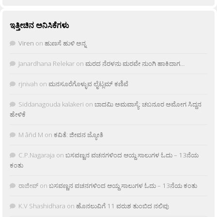
ಇತ್ತೀಚಿನ ಅನಿಸಿಕೆಗಳು
Viren
on
ಹುಣಸೆ ಹುಳಿ ಅನ್ನ
Janardhana Relekar
on
ಮರದ ನೆರಳನು ಮರವೇ ನುಂಗಿ ಹಾಕಿದಾಗ…
rjnivah
on
ಮನಸೂರೆಗೊಳ್ಳುವ ಲೈಟ್ಲಮ್ ಕಣಿವೆ
Siddanagouda kalakeri
on
ಬಾದಮಿ ಅಮವಾಸ್ಯೆ: ಚಬನೂರ ಅಮೋಗ ಸಿದ್ದನ
ಹೇಳಿಕೆ
M âñd M
on
ಕವಿತೆ: ಜೀವನ ಜ್ಯೋತಿ
C.P.Nagaraja
on
ಬಸವಣ್ಣನ ವಚನಗಳಿಂದ ಆಯ್ದ ಸಾಲುಗಳ ಓದು – 13ನೆಯ
ಕಂತು
ರಾಜೀವ್
on
ಬಸವಣ್ಣನ ವಚನಗಳಿಂದ ಆಯ್ದ ಸಾಲುಗಳ ಓದು – 13ನೆಯ ಕಂತು
K.V Shashidhara
on
ಹೊನಲುವಿಗೆ 11 ವರುಶ ತುಂಬಿದ ನಲಿವು