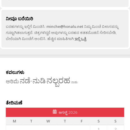
ನೀವೂ ಬರೆಯಿರಿ
ಬರಹಗಳನ್ನು ಇಲ್ಲಿಗೆ ಮಿಂಚಿಸಿ:
minche@honalu.net
ನಿಮ್ಮ ಮಿಂಚೆ ವಿಳಾಸವನ್ನು
ಗುಟ್ಟಾಗಿಡಲಾಗುತ್ತದೆ. ಚಿತ್ರಗಳಿದ್ದರೆ ಅವುಗಳನ್ನು ಬರಹದ ಕಡತದೊಡನೆ ಸೇರಿಸಬೇಡಿ,
ಬೇರೆಯಾಗಿ ಮಿಂಚೆಗೆ ಅಂಟಿಸಿ. ಹೆಚ್ಚಿನ ಮಾಹಿತಿಗಾಗಿ
ಇಲ್ಲಿ ಒತ್ತಿ
.
ಕವಲುಗಳು
ನಲ್ಬರಹ
ನಡೆ-ನುಡಿ
ಅರಿಮೆ
ನಾಡು
ತೇದಿಮಣೆ
ಆಗಸ್ಟ್ 2026
M
T
W
T
F
S
S
1
2