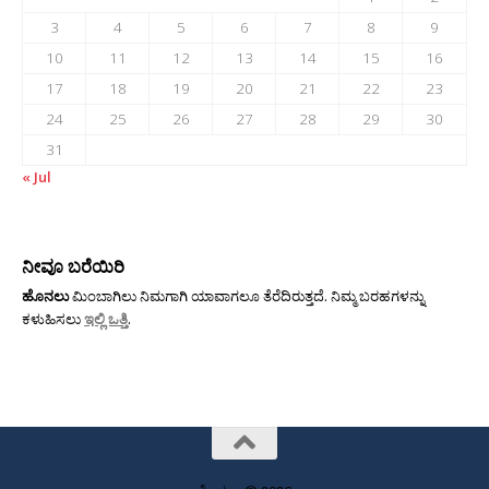
3
4
5
6
7
8
9
10
11
12
13
14
15
16
17
18
19
20
21
22
23
24
25
26
27
28
29
30
31
« Jul
ನೀವೂ ಬರೆಯಿರಿ
ಹೊನಲು
ಮಿಂಬಾಗಿಲು ನಿಮಗಾಗಿ ಯಾವಾಗಲೂ ತೆರೆದಿರುತ್ತದೆ. ನಿಮ್ಮ ಬರಹಗಳನ್ನು
ಕಳುಹಿಸಲು
ಇಲ್ಲಿ ಒತ್ತಿ
.