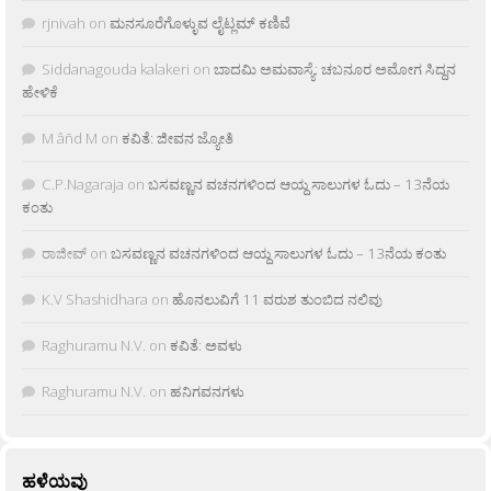
rjnivah
on
ಮನಸೂರೆಗೊಳ್ಳುವ ಲೈಟ್ಲಮ್ ಕಣಿವೆ
Siddanagouda kalakeri
on
ಬಾದಮಿ ಅಮವಾಸ್ಯೆ: ಚಬನೂರ ಅಮೋಗ ಸಿದ್ದನ
ಹೇಳಿಕೆ
M âñd M
on
ಕವಿತೆ: ಜೀವನ ಜ್ಯೋತಿ
C.P.Nagaraja
on
ಬಸವಣ್ಣನ ವಚನಗಳಿಂದ ಆಯ್ದ ಸಾಲುಗಳ ಓದು – 13ನೆಯ
ಕಂತು
ರಾಜೀವ್
on
ಬಸವಣ್ಣನ ವಚನಗಳಿಂದ ಆಯ್ದ ಸಾಲುಗಳ ಓದು – 13ನೆಯ ಕಂತು
K.V Shashidhara
on
ಹೊನಲುವಿಗೆ 11 ವರುಶ ತುಂಬಿದ ನಲಿವು
Raghuramu N.V.
on
ಕವಿತೆ: ಅವಳು
Raghuramu N.V.
on
ಹನಿಗವನಗಳು
ಹಳೆಯವು