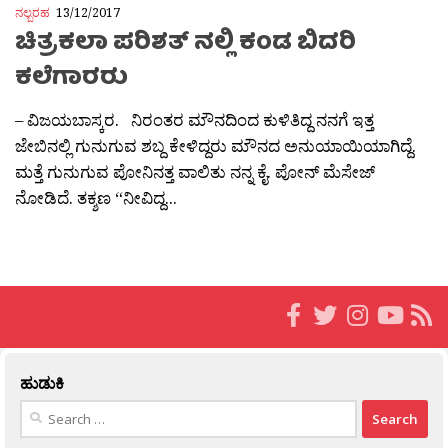
ನಲ್ಬರಹ
13/12/2017
ಚಿತ್ರಕಲಾ ಪರಿಶತ್ ನಲ್ಲಿ ಕಂಡ ಬಿದರಿ
ಕಲೆಗಾರರು
– ವಿಜಯಬಾಸ್ಕರ. ನಿರಂತರ ಮೌನದಿಂದ ಕುಳಿತಿದ್ದ ನನಗೆ ಇತ್ತ
ಜೇಬಿನಲ್ಲಿ ಗುನುಗುವ ಶಬ್ದ ಕೇಳಿದ್ದರು ಮೌನದ ಅನುಯಾಯಿಯಾಗಿದ್ದೆ.
ಮತ್ತೆ ಗುನುಗುವ ಪೋನಿನತ್ತ ವಾಲಿತು ನನ್ನ ಕೈ. ಪೋನ್ ಮೆಸೇಜ್
ನೋಡಿದೆ. ತಕ್ಶಣ “ನೀವಿದ್ದ...
ಹುಡುಕಿ
Search
for: