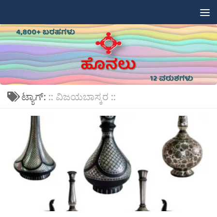
Skip to content
ಟ್ಯಾಗ್:
:: ವಿಜಯಬಾಸ್ಕರ ::