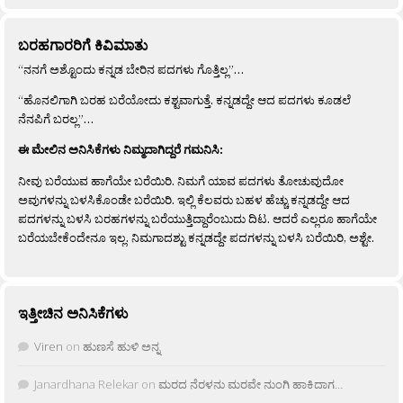
ಬರಹಗಾರರಿಗೆ ಕಿವಿಮಾತು
“ನನಗೆ ಅಶ್ಟೊಂದು ಕನ್ನಡ ಬೇರಿನ ಪದಗಳು ಗೊತ್ತಿಲ್ಲ”…
“ಹೊನಲಿಗಾಗಿ ಬರಹ ಬರೆಯೋದು ಕಶ್ಟವಾಗುತ್ತೆ. ಕನ್ನಡದ್ದೇ ಆದ ಪದಗಳು ಕೂಡಲೆ
ನೆನಪಿಗೆ ಬರಲ್ಲ”…
ಈ ಮೇಲಿನ ಅನಿಸಿಕೆಗಳು ನಿಮ್ಮದಾಗಿದ್ದರೆ ಗಮನಿಸಿ:
ನೀವು ಬರೆಯುವ ಹಾಗೆಯೇ ಬರೆಯಿರಿ. ನಿಮಗೆ ಯಾವ ಪದಗಳು ತೋಚುವುದೋ
ಅವುಗಳನ್ನು ಬಳಸಿಕೊಂಡೇ ಬರೆಯಿರಿ. ಇಲ್ಲಿ ಕೆಲವರು ಬಹಳ ಹೆಚ್ಚು ಕನ್ನಡದ್ದೇ ಆದ
ಪದಗಳನ್ನು ಬಳಸಿ ಬರಹಗಳನ್ನು ಬರೆಯುತ್ತಿದ್ದಾರೆಂಬುದು ದಿಟ. ಆದರೆ ಎಲ್ಲರೂ ಹಾಗೆಯೇ
ಬರೆಯಬೇಕೆಂದೇನೂ ಇಲ್ಲ. ನಿಮಗಾದಶ್ಟು ಕನ್ನಡದ್ದೇ ಪದಗಳನ್ನು ಬಳಸಿ ಬರೆಯಿರಿ, ಅಶ್ಟೇ.
ಇತ್ತೀಚಿನ ಅನಿಸಿಕೆಗಳು
Viren
on
ಹುಣಸೆ ಹುಳಿ ಅನ್ನ
Janardhana Relekar
on
ಮರದ ನೆರಳನು ಮರವೇ ನುಂಗಿ ಹಾಕಿದಾಗ…