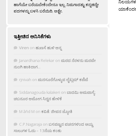
ನಿಲಯಗಳ ಕ
ಹಾಗೆಯೇ ಬರೆಯಬೇಕೆಂದೇನೂ ಇಲ್ಲ. ನಿಮಗಾದಶ್ಟು ಕನ್ನಡದ್ದೇ
ಯಾಕೆಂದರೆ 
ಪದಗಳನ್ನು ಬಳಸಿ ಬರೆಯಿರಿ, ಅಶ್ಟೇ.
ಇತ್ತೀಚಿನ ಅನಿಸಿಕೆಗಳು
Viren
on
ಹುಣಸೆ ಹುಳಿ ಅನ್ನ
Janardhana Relekar
on
ಮರದ ನೆರಳನು ಮರವೇ
ನುಂಗಿ ಹಾಕಿದಾಗ…
rjnivah
on
ಮನಸೂರೆಗೊಳ್ಳುವ ಲೈಟ್ಲಮ್ ಕಣಿವೆ
Siddanagouda kalakeri
on
ಬಾದಮಿ ಅಮವಾಸ್ಯೆ:
ಚಬನೂರ ಅಮೋಗ ಸಿದ್ದನ ಹೇಳಿಕೆ
M âñd M
on
ಕವಿತೆ: ಜೀವನ ಜ್ಯೋತಿ
C.P.Nagaraja
on
ಬಸವಣ್ಣನ ವಚನಗಳಿಂದ ಆಯ್ದ
ಸಾಲುಗಳ ಓದು – 13ನೆಯ ಕಂತು