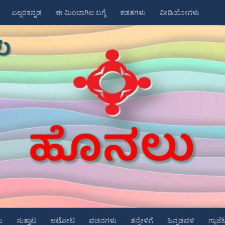
ಎಲ್ಲರಕನ್ನಡ
ಈ ಮಿಂಬಾಗಿಲ ಬಗ್ಗೆ
ಕಡತಗಳು
ವೀಡಿಯೋಗಳು
ು
ಸುತ್ತಾಟ
ಆಟೋಟ
ವಚನಗಳು
ತನ್ನೇಳಿಗೆ
ಹಿನ್ನಡವಳಿ
ಗ್ಯಾಜೆ