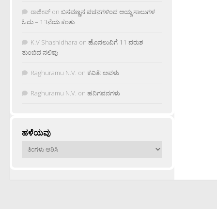
ರಾಜೀವ್
on
ಬಸವಣ್ಣನ ವಚನಗಳಿಂದ ಆಯ್ದ ಸಾಲುಗಳ
ಓದು – 13ನೆಯ ಕಂತು
K.V Shashidhara
on
ಹೊನಲುವಿಗೆ 11 ವರುಶ
ತುಂಬಿದ ನಲಿವು
Raghuramu N.V.
on
ಕವಿತೆ: ಅವಳು
Raghuramu N.V.
on
ಹನಿಗವನಗಳು
ಹಳೆಯವು
ಹಳೆಯವು