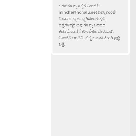
ಬರಹಗಳನ್ನು ಇಲ್ಲಿಗೆ ಮಿಂಚಿಸಿ:
minche@honalu.net
ನಿಮ್ಮ ಮಿಂಚೆ
ವಿಳಾಸವನ್ನು ಗುಟ್ಟಾಗಿಡಲಾಗುತ್ತದೆ.
ಚಿತ್ರಗಳಿದ್ದರೆ ಅವುಗಳನ್ನು ಬರಹದ
ಕಡತದೊಡನೆ ಸೇರಿಸಬೇಡಿ, ಬೇರೆಯಾಗಿ
ಮಿಂಚೆಗೆ ಅಂಟಿಸಿ. ಹೆಚ್ಚಿನ ಮಾಹಿತಿಗಾಗಿ
ಇಲ್ಲಿ
ಒತ್ತಿ
.