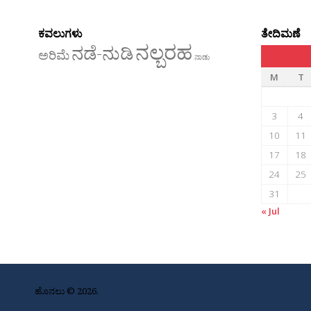
ಕವಲುಗಳು
ತೇದಿಮಣೆ
ನಲ್ಬರಹ
ನಡೆ-ನುಡಿ
ಅರಿಮೆ
ನಾಡು
M
T
3
4
10
11
17
18
24
25
31
« Jul
ಹೊನಲು © 2026.