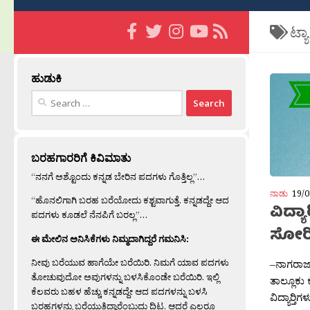
ಟ್ಯ
ಹುಡುಕಿ
Search
for:
ಬರಹಗಾರರಿಗೆ ಕಿವಿಮಾತು
“ನನಗೆ ಅಶ್ಟೊಂದು ಕನ್ನಡ ಬೇರಿನ ಪದಗಳು ಗೊತ್ತಿಲ್ಲ”…
ನಾಡು
19/0
“ಹೊನಲಿಗಾಗಿ ಬರಹ ಬರೆಯೋದು ಕಶ್ಟವಾಗುತ್ತೆ. ಕನ್ನಡದ್ದೇ ಆದ
ವಿದ್ಯಾ
ಪದಗಳು ಕೂಡಲೆ ನೆನಪಿಗೆ ಬರಲ್ಲ”…
ಸೋರಿ
ಈ ಮೇಲಿನ ಅನಿಸಿಕೆಗಳು ನಿಮ್ಮದಾಗಿದ್ದರೆ ಗಮನಿಸಿ:
ನೀವು ಬರೆಯುವ ಹಾಗೆಯೇ ಬರೆಯಿರಿ. ನಿಮಗೆ ಯಾವ ಪದಗಳು
–ನಾಗರಾಜ್ ಬ
ತೋಚುವುದೋ ಅವುಗಳನ್ನು ಬಳಸಿಕೊಂಡೇ ಬರೆಯಿರಿ. ಇಲ್ಲಿ
ತಾಲ್ಲೂಕು
ಕೆಲವರು ಬಹಳ ಹೆಚ್ಚು ಕನ್ನಡದ್ದೇ ಆದ ಪದಗಳನ್ನು ಬಳಸಿ
ವಿದ್ಯಾರ‍್
ಬರಹಗಳನ್ನು ಬರೆಯುತ್ತಿದ್ದಾರೆಂಬುದು ದಿಟ. ಆದರೆ ಎಲ್ಲರೂ