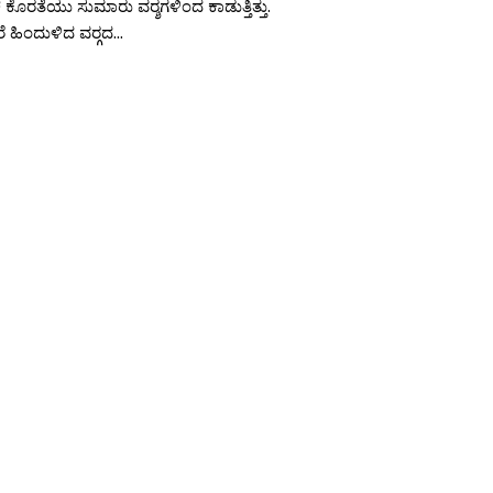
ೊರತೆಯು ಸುಮಾರು ವರ‍್ಶಗಳಿಂದ ಕಾಡುತ್ತಿತ್ತು.
ಹಿಂದುಳಿದ ವರ‍್ಗದ...