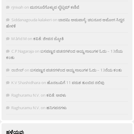
rjnivah
on
ಮನಸೂರೆಗೊಳ್ಳುವ ಲೈಟ್ಲಮ್ ಕಣಿವೆ
Siddanagouda kalakeri
on
ಬಾದಮಿ ಅಮವಾಸ್ಯೆ: ಚಬನೂರ ಅಮೋಗ ಸಿದ್ದನ
ಹೇಳಿಕೆ
M âñd M
on
ಕವಿತೆ: ಜೀವನ ಜ್ಯೋತಿ
C.P.Nagaraja
on
ಬಸವಣ್ಣನ ವಚನಗಳಿಂದ ಆಯ್ದ ಸಾಲುಗಳ ಓದು – 13ನೆಯ
ಕಂತು
ರಾಜೀವ್
on
ಬಸವಣ್ಣನ ವಚನಗಳಿಂದ ಆಯ್ದ ಸಾಲುಗಳ ಓದು – 13ನೆಯ ಕಂತು
K.V Shashidhara
on
ಹೊನಲುವಿಗೆ 11 ವರುಶ ತುಂಬಿದ ನಲಿವು
Raghuramu N.V.
on
ಕವಿತೆ: ಅವಳು
Raghuramu N.V.
on
ಹನಿಗವನಗಳು
ಹಳೆಯವು