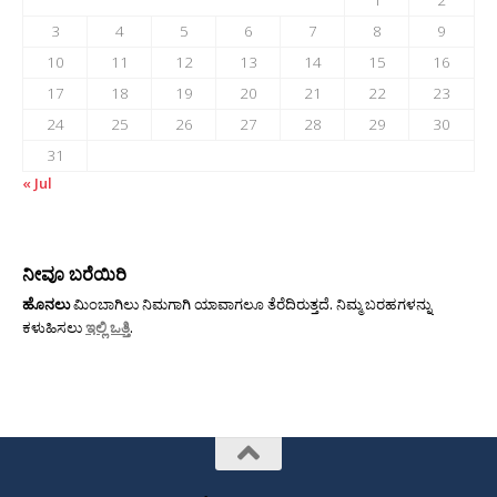
3
4
5
6
7
8
9
10
11
12
13
14
15
16
17
18
19
20
21
22
23
24
25
26
27
28
29
30
31
« Jul
ನೀವೂ ಬರೆಯಿರಿ
ಹೊನಲು
ಮಿಂಬಾಗಿಲು ನಿಮಗಾಗಿ ಯಾವಾಗಲೂ ತೆರೆದಿರುತ್ತದೆ. ನಿಮ್ಮ ಬರಹಗಳನ್ನು
ಕಳುಹಿಸಲು
ಇಲ್ಲಿ ಒತ್ತಿ
.