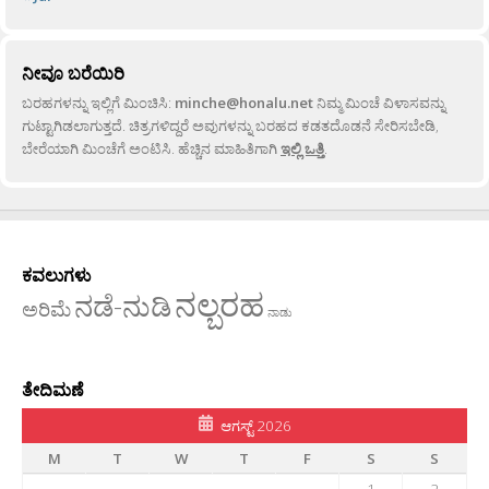
ನೀವೂ ಬರೆಯಿರಿ
ಬರಹಗಳನ್ನು ಇಲ್ಲಿಗೆ ಮಿಂಚಿಸಿ:
minche@honalu.net
ನಿಮ್ಮ ಮಿಂಚೆ ವಿಳಾಸವನ್ನು
ಗುಟ್ಟಾಗಿಡಲಾಗುತ್ತದೆ. ಚಿತ್ರಗಳಿದ್ದರೆ ಅವುಗಳನ್ನು ಬರಹದ ಕಡತದೊಡನೆ ಸೇರಿಸಬೇಡಿ,
ಬೇರೆಯಾಗಿ ಮಿಂಚೆಗೆ ಅಂಟಿಸಿ. ಹೆಚ್ಚಿನ ಮಾಹಿತಿಗಾಗಿ
ಇಲ್ಲಿ ಒತ್ತಿ
.
ಕವಲುಗಳು
ನಲ್ಬರಹ
ನಡೆ-ನುಡಿ
ಅರಿಮೆ
ನಾಡು
ತೇದಿಮಣೆ
ಆಗಸ್ಟ್ 2026
M
T
W
T
F
S
S
1
2