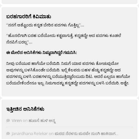
ಬರಹಗಾರರಿಗೆ ಕಿವಿಮಾತು
“ನನಗೆ ಅಶ್ಟೊಂದು ಕನ್ನಡ ಬೇರಿನ ಪದಗಳು ಗೊತ್ತಿಲ್ಲ”…
“ಹೊನಲಿಗಾಗಿ ಬರಹ ಬರೆಯೋದು ಕಶ್ಟವಾಗುತ್ತೆ. ಕನ್ನಡದ್ದೇ ಆದ ಪದಗಳು ಕೂಡಲೆ
ನೆನಪಿಗೆ ಬರಲ್ಲ”…
ಈ ಮೇಲಿನ ಅನಿಸಿಕೆಗಳು ನಿಮ್ಮದಾಗಿದ್ದರೆ ಗಮನಿಸಿ:
ನೀವು ಬರೆಯುವ ಹಾಗೆಯೇ ಬರೆಯಿರಿ. ನಿಮಗೆ ಯಾವ ಪದಗಳು ತೋಚುವುದೋ
ಅವುಗಳನ್ನು ಬಳಸಿಕೊಂಡೇ ಬರೆಯಿರಿ. ಇಲ್ಲಿ ಕೆಲವರು ಬಹಳ ಹೆಚ್ಚು ಕನ್ನಡದ್ದೇ ಆದ
ಪದಗಳನ್ನು ಬಳಸಿ ಬರಹಗಳನ್ನು ಬರೆಯುತ್ತಿದ್ದಾರೆಂಬುದು ದಿಟ. ಆದರೆ ಎಲ್ಲರೂ ಹಾಗೆಯೇ
ಬರೆಯಬೇಕೆಂದೇನೂ ಇಲ್ಲ. ನಿಮಗಾದಶ್ಟು ಕನ್ನಡದ್ದೇ ಪದಗಳನ್ನು ಬಳಸಿ ಬರೆಯಿರಿ, ಅಶ್ಟೇ.
ಇತ್ತೀಚಿನ ಅನಿಸಿಕೆಗಳು
Viren
on
ಹುಣಸೆ ಹುಳಿ ಅನ್ನ
Janardhana Relekar
on
ಮರದ ನೆರಳನು ಮರವೇ ನುಂಗಿ ಹಾಕಿದಾಗ…