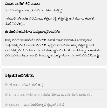
ಬರಹಗಾರರಿಗೆ ಕಿವಿಮಾತು
“ನನಗೆ ಅಶ್ಟೊಂದು ಕನ್ನಡ ಬೇರಿನ ಪದಗಳು ಗೊತ್ತಿಲ್ಲ”…
“ಹೊನಲಿಗಾಗಿ ಬರಹ ಬರೆಯೋದು ಕಶ್ಟವಾಗುತ್ತೆ. ಕನ್ನಡದ್ದೇ ಆದ ಪದಗಳು ಕೂಡಲೆ
ನೆನಪಿಗೆ ಬರಲ್ಲ”…
ಈ ಮೇಲಿನ ಅನಿಸಿಕೆಗಳು ನಿಮ್ಮದಾಗಿದ್ದರೆ ಗಮನಿಸಿ:
ನೀವು ಬರೆಯುವ ಹಾಗೆಯೇ ಬರೆಯಿರಿ. ನಿಮಗೆ ಯಾವ ಪದಗಳು ತೋಚುವುದೋ
ಅವುಗಳನ್ನು ಬಳಸಿಕೊಂಡೇ ಬರೆಯಿರಿ. ಇಲ್ಲಿ ಕೆಲವರು ಬಹಳ ಹೆಚ್ಚು ಕನ್ನಡದ್ದೇ ಆದ
ಪದಗಳನ್ನು ಬಳಸಿ ಬರಹಗಳನ್ನು ಬರೆಯುತ್ತಿದ್ದಾರೆಂಬುದು ದಿಟ. ಆದರೆ ಎಲ್ಲರೂ ಹಾಗೆಯೇ
ಬರೆಯಬೇಕೆಂದೇನೂ ಇಲ್ಲ. ನಿಮಗಾದಶ್ಟು ಕನ್ನಡದ್ದೇ ಪದಗಳನ್ನು ಬಳಸಿ ಬರೆಯಿರಿ, ಅಶ್ಟೇ.
ಇತ್ತೀಚಿನ ಅನಿಸಿಕೆಗಳು
Viren
on
ಹುಣಸೆ ಹುಳಿ ಅನ್ನ
Janardhana Relekar
on
ಮರದ ನೆರಳನು ಮರವೇ ನುಂಗಿ ಹಾಕಿದಾಗ…
rjnivah
on
ಮನಸೂರೆಗೊಳ್ಳುವ ಲೈಟ್ಲಮ್ ಕಣಿವೆ