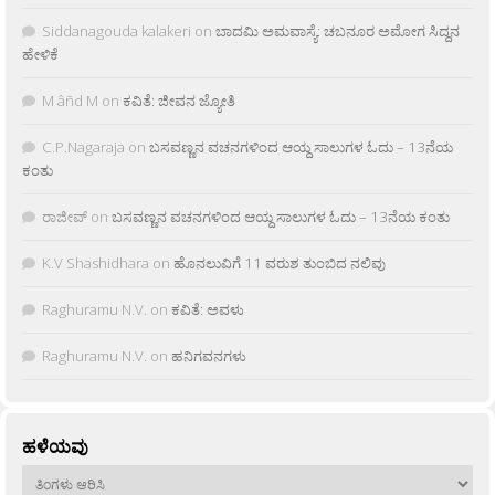
Siddanagouda kalakeri
on
ಬಾದಮಿ ಅಮವಾಸ್ಯೆ: ಚಬನೂರ ಅಮೋಗ ಸಿದ್ದನ
ಹೇಳಿಕೆ
M âñd M
on
ಕವಿತೆ: ಜೀವನ ಜ್ಯೋತಿ
C.P.Nagaraja
on
ಬಸವಣ್ಣನ ವಚನಗಳಿಂದ ಆಯ್ದ ಸಾಲುಗಳ ಓದು – 13ನೆಯ
ಕಂತು
ರಾಜೀವ್
on
ಬಸವಣ್ಣನ ವಚನಗಳಿಂದ ಆಯ್ದ ಸಾಲುಗಳ ಓದು – 13ನೆಯ ಕಂತು
K.V Shashidhara
on
ಹೊನಲುವಿಗೆ 11 ವರುಶ ತುಂಬಿದ ನಲಿವು
Raghuramu N.V.
on
ಕವಿತೆ: ಅವಳು
Raghuramu N.V.
on
ಹನಿಗವನಗಳು
ಹಳೆಯವು
ಹಳೆಯವು