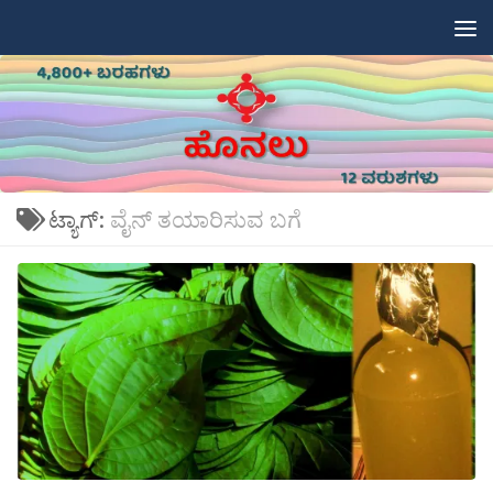
Skip to content
ಟ್ಯಾಗ್:
ವೈನ್ ತಯಾರಿಸುವ ಬಗೆ