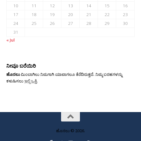
10
11
12
13
14
15
16
17
18
19
20
21
22
23
24
25
26
27
28
29
30
31
« Jul
ನೀವೂ ಬರೆಯಿರಿ
ಹೊನಲು
ಮಿಂಬಾಗಿಲು ನಿಮಗಾಗಿ ಯಾವಾಗಲೂ ತೆರೆದಿರುತ್ತದೆ. ನಿಮ್ಮ ಬರಹಗಳನ್ನು
ಕಳುಹಿಸಲು
ಇಲ್ಲಿ ಒತ್ತಿ
.
ಹೊನಲು © 2026.