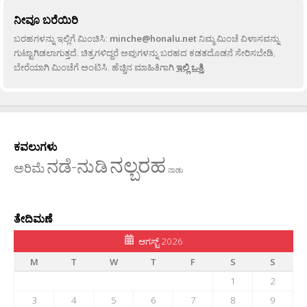
ನೀವೂ ಬರೆಯಿರಿ
ಬರಹಗಳನ್ನು ಇಲ್ಲಿಗೆ ಮಿಂಚಿಸಿ:
minche@honalu.net
ನಿಮ್ಮ ಮಿಂಚೆ ವಿಳಾಸವನ್ನು
ಗುಟ್ಟಾಗಿಡಲಾಗುತ್ತದೆ. ಚಿತ್ರಗಳಿದ್ದರೆ ಅವುಗಳನ್ನು ಬರಹದ ಕಡತದೊಡನೆ ಸೇರಿಸಬೇಡಿ,
ಬೇರೆಯಾಗಿ ಮಿಂಚೆಗೆ ಅಂಟಿಸಿ. ಹೆಚ್ಚಿನ ಮಾಹಿತಿಗಾಗಿ
ಇಲ್ಲಿ ಒತ್ತಿ
.
ಕವಲುಗಳು
ನಲ್ಬರಹ
ನಡೆ-ನುಡಿ
ಅರಿಮೆ
ನಾಡು
ತೇದಿಮಣೆ
ಆಗಸ್ಟ್ 2026
M
T
W
T
F
S
S
1
2
3
4
5
6
7
8
9