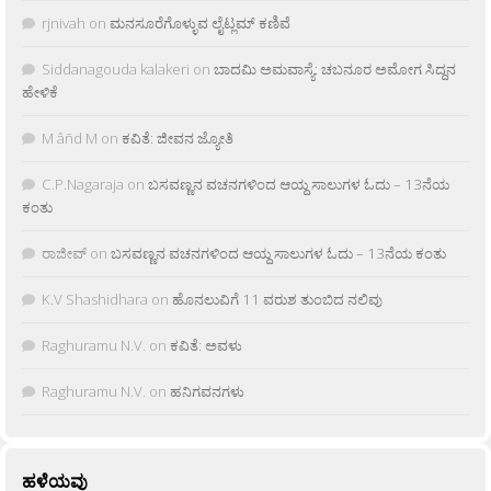
rjnivah
on
ಮನಸೂರೆಗೊಳ್ಳುವ ಲೈಟ್ಲಮ್ ಕಣಿವೆ
Siddanagouda kalakeri
on
ಬಾದಮಿ ಅಮವಾಸ್ಯೆ: ಚಬನೂರ ಅಮೋಗ ಸಿದ್ದನ
ಹೇಳಿಕೆ
M âñd M
on
ಕವಿತೆ: ಜೀವನ ಜ್ಯೋತಿ
C.P.Nagaraja
on
ಬಸವಣ್ಣನ ವಚನಗಳಿಂದ ಆಯ್ದ ಸಾಲುಗಳ ಓದು – 13ನೆಯ
ಕಂತು
ರಾಜೀವ್
on
ಬಸವಣ್ಣನ ವಚನಗಳಿಂದ ಆಯ್ದ ಸಾಲುಗಳ ಓದು – 13ನೆಯ ಕಂತು
K.V Shashidhara
on
ಹೊನಲುವಿಗೆ 11 ವರುಶ ತುಂಬಿದ ನಲಿವು
Raghuramu N.V.
on
ಕವಿತೆ: ಅವಳು
Raghuramu N.V.
on
ಹನಿಗವನಗಳು
ಹಳೆಯವು