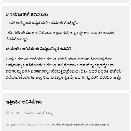
ಬರಹಗಾರರಿಗೆ ಕಿವಿಮಾತು
“ನನಗೆ ಅಶ್ಟೊಂದು ಕನ್ನಡ ಬೇರಿನ ಪದಗಳು ಗೊತ್ತಿಲ್ಲ”…
“ಹೊನಲಿಗಾಗಿ ಬರಹ ಬರೆಯೋದು ಕಶ್ಟವಾಗುತ್ತೆ. ಕನ್ನಡದ್ದೇ ಆದ ಪದಗಳು ಕೂಡಲೆ
ನೆನಪಿಗೆ ಬರಲ್ಲ”…
ಈ ಮೇಲಿನ ಅನಿಸಿಕೆಗಳು ನಿಮ್ಮದಾಗಿದ್ದರೆ ಗಮನಿಸಿ:
ನೀವು ಬರೆಯುವ ಹಾಗೆಯೇ ಬರೆಯಿರಿ. ನಿಮಗೆ ಯಾವ ಪದಗಳು ತೋಚುವುದೋ
ಅವುಗಳನ್ನು ಬಳಸಿಕೊಂಡೇ ಬರೆಯಿರಿ. ಇಲ್ಲಿ ಕೆಲವರು ಬಹಳ ಹೆಚ್ಚು ಕನ್ನಡದ್ದೇ ಆದ
ಪದಗಳನ್ನು ಬಳಸಿ ಬರಹಗಳನ್ನು ಬರೆಯುತ್ತಿದ್ದಾರೆಂಬುದು ದಿಟ. ಆದರೆ ಎಲ್ಲರೂ ಹಾಗೆಯೇ
ಬರೆಯಬೇಕೆಂದೇನೂ ಇಲ್ಲ. ನಿಮಗಾದಶ್ಟು ಕನ್ನಡದ್ದೇ ಪದಗಳನ್ನು ಬಳಸಿ ಬರೆಯಿರಿ, ಅಶ್ಟೇ.
ಇತ್ತೀಚಿನ ಅನಿಸಿಕೆಗಳು
Viren
on
ಹುಣಸೆ ಹುಳಿ ಅನ್ನ
Janardhana Relekar
on
ಮರದ ನೆರಳನು ಮರವೇ ನುಂಗಿ ಹಾಕಿದಾಗ…