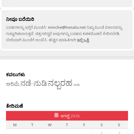
ನೀವೂ ಬರೆಯಿರಿ
ಬರಹಗಳನ್ನು ಇಲ್ಲಿಗೆ ಮಿಂಚಿಸಿ:
minche@honalu.net
ನಿಮ್ಮ ಮಿಂಚೆ ವಿಳಾಸವನ್ನು
ಗುಟ್ಟಾಗಿಡಲಾಗುತ್ತದೆ. ಚಿತ್ರಗಳಿದ್ದರೆ ಅವುಗಳನ್ನು ಬರಹದ ಕಡತದೊಡನೆ ಸೇರಿಸಬೇಡಿ,
ಬೇರೆಯಾಗಿ ಮಿಂಚೆಗೆ ಅಂಟಿಸಿ. ಹೆಚ್ಚಿನ ಮಾಹಿತಿಗಾಗಿ
ಇಲ್ಲಿ ಒತ್ತಿ
.
ಕವಲುಗಳು
ನಲ್ಬರಹ
ನಡೆ-ನುಡಿ
ಅರಿಮೆ
ನಾಡು
ತೇದಿಮಣೆ
ಆಗಸ್ಟ್ 2026
M
T
W
T
F
S
S
1
2