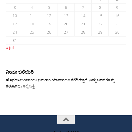
3
4
5
6
7
8
9
10
11
12
13
14
15
16
17
18
19
20
21
22
23
24
25
26
27
28
29
30
31
« Jul
ನೀವೂ ಬರೆಯಿರಿ
ಹೊನಲು
ಮಿಂಬಾಗಿಲು ನಿಮಗಾಗಿ ಯಾವಾಗಲೂ ತೆರೆದಿರುತ್ತದೆ. ನಿಮ್ಮ ಬರಹಗಳನ್ನು
ಕಳುಹಿಸಲು
ಇಲ್ಲಿ ಒತ್ತಿ
.