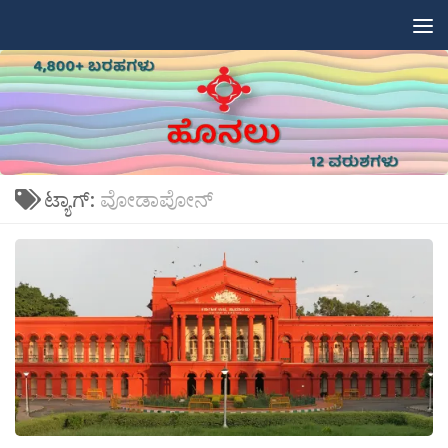
Skip to content
ಟ್ಯಾಗ್:
ವೋಡಾಪೋನ್