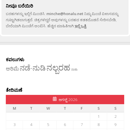
ನೀವೂ ಬರೆಯಿರಿ
ಬರಹಗಳನ್ನು ಇಲ್ಲಿಗೆ ಮಿಂಚಿಸಿ:
minche@honalu.net
ನಿಮ್ಮ ಮಿಂಚೆ ವಿಳಾಸವನ್ನು
ಗುಟ್ಟಾಗಿಡಲಾಗುತ್ತದೆ. ಚಿತ್ರಗಳಿದ್ದರೆ ಅವುಗಳನ್ನು ಬರಹದ ಕಡತದೊಡನೆ ಸೇರಿಸಬೇಡಿ,
ಬೇರೆಯಾಗಿ ಮಿಂಚೆಗೆ ಅಂಟಿಸಿ. ಹೆಚ್ಚಿನ ಮಾಹಿತಿಗಾಗಿ
ಇಲ್ಲಿ ಒತ್ತಿ
.
ಕವಲುಗಳು
ನಲ್ಬರಹ
ನಡೆ-ನುಡಿ
ಅರಿಮೆ
ನಾಡು
ತೇದಿಮಣೆ
ಆಗಸ್ಟ್ 2026
M
T
W
T
F
S
S
1
2
3
4
5
6
7
8
9