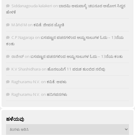
Siddanagouda kalakeri
on
ಬಾದಮಿ ಅಮವಾಸ್ಯೆ: ಚಬನೂರ ಅಮೋಗ ಸಿದ್ದನ
ಹೇಳಿಕೆ
M âñd M
on
ಕವಿತೆ: ಜೀವನ ಜ್ಯೋತಿ
C.P.Nagaraja
on
ಬಸವಣ್ಣನ ವಚನಗಳಿಂದ ಆಯ್ದ ಸಾಲುಗಳ ಓದು – 13ನೆಯ
ಕಂತು
ರಾಜೀವ್
on
ಬಸವಣ್ಣನ ವಚನಗಳಿಂದ ಆಯ್ದ ಸಾಲುಗಳ ಓದು – 13ನೆಯ ಕಂತು
K.V Shashidhara
on
ಹೊನಲುವಿಗೆ 11 ವರುಶ ತುಂಬಿದ ನಲಿವು
Raghuramu N.V.
on
ಕವಿತೆ: ಅವಳು
Raghuramu N.V.
on
ಹನಿಗವನಗಳು
ಹಳೆಯವು
ಹಳೆಯವು