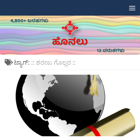
Skip to content
ಟ್ಯಾಗ್:
:: ಶರಣು ಗೊಲ್ಲರ ::