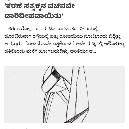
‘ಶರಣೆ ಸತ್ಯಕ್ಕನ ವಚನವೇ
ದಾರಿದೀಪವಾಯಿತು’
– ಶರಣು ಗೊಲ್ಲರ. ಒಂದು ದಿನ ದಾರವಾಡದ ಬೀದಿಯಲ್ಲಿ
ಹೊರಟಿರುವಾಗ ರಸ್ತೆಯಲ್ಲಿ ಹತ್ತು ರೂಪಾಯಿಯ ನೋಟೊಂದು ಬಿದ್ದಿತ್ತು.
ಅದನ್ಯಾರೂ ನೋಡದೆ ನಾನೇ ಎತ್ತಿಕೊಂಡರೆ ಅದೇ ದುಡ್ಡಿನಲ್ಲಿ ಆಟೋರಿಕ್ಶಾ
ಹತ್ತಿಕೊಂಡು ಮನೆಗೆ ಹೋಗಬಹುದಿತ್ತು. ಅಂತೆಯೇ ಆ...