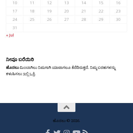
10
11
12
13
14
15
16
17
18
19
20
21
22
23
24
25
26
27
28
29
30
31
« Jul
ನೀವೂ ಬರೆಯಿರಿ
ಹೊನಲು
ಮಿಂಬಾಗಿಲು ನಿಮಗಾಗಿ ಯಾವಾಗಲೂ ತೆರೆದಿರುತ್ತದೆ. ನಿಮ್ಮ ಬರಹಗಳನ್ನು
ಕಳುಹಿಸಲು
ಇಲ್ಲಿ ಒತ್ತಿ
.
ಹೊನಲು © 2026.