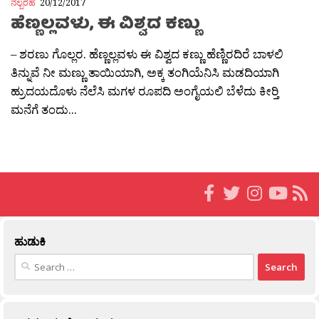
ನಲ್ಬರಹ
20/12/2017
ಹೆಣ್ಣಲ್ಲವಳು, ಈ ವಿಶ್ವದ ಕಣ್ಣು
– ಶರಣು ಗೊಲ್ಲರ. ಹೆಣ್ಣಲ್ಲವಳು ಈ ವಿಶ್ವದ ಕಣ್ಣು ಹೆಣ್ಣಿರದಿರೆ ಬಾಳಲಿ
ತಿನ್ನುವೆ ನೀ ಮಣ್ಣು ತಾಯಿಯಾಗಿ, ಅಕ್ಕ ತಂಗಿಯೆನಿಸಿ ಮಡದಿಯಾಗಿ
ಹ್ರುದಯದೊಳು ನೆಲೆಸಿ ಮಗಳ ರೂಪದಿ ಅಂಗೈಯಲಿ ಬೆಳೆದು ಕೀರ‍್ತಿ
ಮನೆಗೆ ತಂದು...
ಹುಡುಕಿ
Search
for: