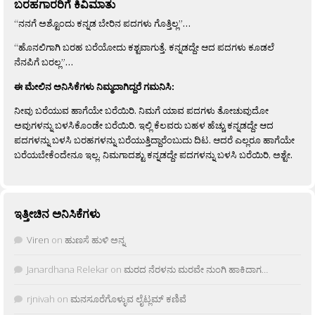
ಬರಹಗಾರರಿಗೆ ಕಿವಿಮಾತು
“ನನಗೆ ಅಶ್ಟೊಂದು ಕನ್ನಡ ಬೇರಿನ ಪದಗಳು ಗೊತ್ತಿಲ್ಲ”…
“ಹೊನಲಿಗಾಗಿ ಬರಹ ಬರೆಯೋದು ಕಶ್ಟವಾಗುತ್ತೆ. ಕನ್ನಡದ್ದೇ ಆದ ಪದಗಳು ಕೂಡಲೆ
ನೆನಪಿಗೆ ಬರಲ್ಲ”…
ಈ ಮೇಲಿನ ಅನಿಸಿಕೆಗಳು ನಿಮ್ಮದಾಗಿದ್ದರೆ ಗಮನಿಸಿ:
ನೀವು ಬರೆಯುವ ಹಾಗೆಯೇ ಬರೆಯಿರಿ. ನಿಮಗೆ ಯಾವ ಪದಗಳು ತೋಚುವುದೋ
ಅವುಗಳನ್ನು ಬಳಸಿಕೊಂಡೇ ಬರೆಯಿರಿ. ಇಲ್ಲಿ ಕೆಲವರು ಬಹಳ ಹೆಚ್ಚು ಕನ್ನಡದ್ದೇ ಆದ
ಪದಗಳನ್ನು ಬಳಸಿ ಬರಹಗಳನ್ನು ಬರೆಯುತ್ತಿದ್ದಾರೆಂಬುದು ದಿಟ. ಆದರೆ ಎಲ್ಲರೂ ಹಾಗೆಯೇ
ಬರೆಯಬೇಕೆಂದೇನೂ ಇಲ್ಲ. ನಿಮಗಾದಶ್ಟು ಕನ್ನಡದ್ದೇ ಪದಗಳನ್ನು ಬಳಸಿ ಬರೆಯಿರಿ, ಅಶ್ಟೇ.
ಇತ್ತೀಚಿನ ಅನಿಸಿಕೆಗಳು
Viren
on
ಹುಣಸೆ ಹುಳಿ ಅನ್ನ
Janardhana Relekar
on
ಮರದ ನೆರಳನು ಮರವೇ ನುಂಗಿ ಹಾಕಿದಾಗ…
rjnivah
on
ಮನಸೂರೆಗೊಳ್ಳುವ ಲೈಟ್ಲಮ್ ಕಣಿವೆ