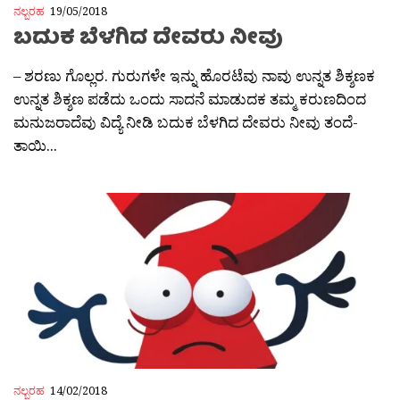
ನಲ್ಬರಹ
19/05/2018
ಬದುಕ ಬೆಳಗಿದ ದೇವರು ನೀವು
– ಶರಣು ಗೊಲ್ಲರ. ಗುರುಗಳೇ ಇನ್ನು ಹೊರಟೆವು ನಾವು ಉನ್ನತ ಶಿಕ್ಶಣಕ
ಉನ್ನತ ಶಿಕ್ಶಣ ಪಡೆದು ಒಂದು ಸಾದನೆ ಮಾಡುದಕ ತಮ್ಮ ಕರುಣದಿಂದ
ಮನುಜರಾದೆವು ವಿದ್ಯೆ ನೀಡಿ ಬದುಕ ಬೆಳಗಿದ ದೇವರು ನೀವು ತಂದೆ-
ತಾಯಿ...
ನಲ್ಬರಹ
14/02/2018