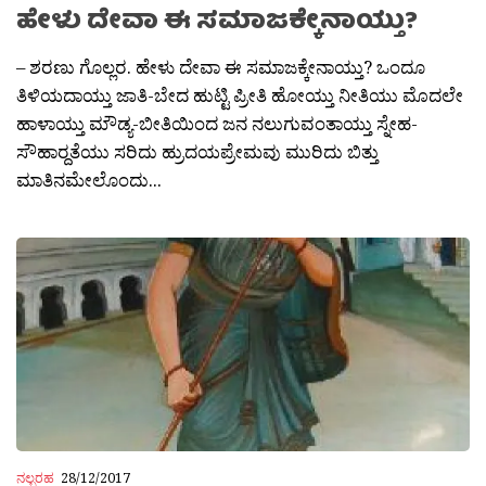
ಹೇಳು ದೇವಾ ಈ ಸಮಾಜಕ್ಕೇನಾಯ್ತು?
– ಶರಣು ಗೊಲ್ಲರ. ಹೇಳು ದೇವಾ ಈ ಸಮಾಜಕ್ಕೇನಾಯ್ತು? ಒಂದೂ
ತಿಳಿಯದಾಯ್ತು ಜಾತಿ-ಬೇದ ಹುಟ್ಟಿ ಪ್ರೀತಿ ಹೋಯ್ತು ನೀತಿಯು ಮೊದಲೇ
ಹಾಳಾಯ್ತು ಮೌಡ್ಯ-ಬೀತಿಯಿಂದ ಜನ ನಲುಗುವಂತಾಯ್ತು ಸ್ನೇಹ-
ಸೌಹಾರ‍್ದತೆಯು ಸರಿದು ಹ್ರುದಯಪ್ರೇಮವು ಮುರಿದು ಬಿತ್ತು
ಮಾತಿನಮೇಲೊಂದು...
ನಲ್ಬರಹ
28/12/2017