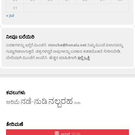
31
« Jul
ನೀವೂ ಬರೆಯಿರಿ
ಬರಹಗಳನ್ನು ಇಲ್ಲಿಗೆ ಮಿಂಚಿಸಿ:
minche@honalu.net
ನಿಮ್ಮ ಮಿಂಚೆ ವಿಳಾಸವನ್ನು
ಗುಟ್ಟಾಗಿಡಲಾಗುತ್ತದೆ. ಚಿತ್ರಗಳಿದ್ದರೆ ಅವುಗಳನ್ನು ಬರಹದ ಕಡತದೊಡನೆ ಸೇರಿಸಬೇಡಿ,
ಬೇರೆಯಾಗಿ ಮಿಂಚೆಗೆ ಅಂಟಿಸಿ. ಹೆಚ್ಚಿನ ಮಾಹಿತಿಗಾಗಿ
ಇಲ್ಲಿ ಒತ್ತಿ
.
ಕವಲುಗಳು
ನಲ್ಬರಹ
ನಡೆ-ನುಡಿ
ಅರಿಮೆ
ನಾಡು
ತೇದಿಮಣೆ
ಆಗಸ್ಟ್ 2026