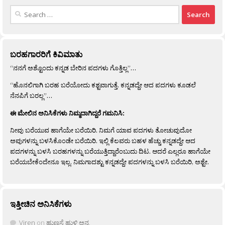
Search
for:
ಬರಹಗಾರರಿಗೆ ಕಿವಿಮಾತು
“ನನಗೆ ಅಶ್ಟೊಂದು ಕನ್ನಡ ಬೇರಿನ ಪದಗಳು ಗೊತ್ತಿಲ್ಲ”…
“ಹೊನಲಿಗಾಗಿ ಬರಹ ಬರೆಯೋದು ಕಶ್ಟವಾಗುತ್ತೆ. ಕನ್ನಡದ್ದೇ ಆದ ಪದಗಳು ಕೂಡಲೆ
ನೆನಪಿಗೆ ಬರಲ್ಲ”…
ಈ ಮೇಲಿನ ಅನಿಸಿಕೆಗಳು ನಿಮ್ಮದಾಗಿದ್ದರೆ ಗಮನಿಸಿ:
ನೀವು ಬರೆಯುವ ಹಾಗೆಯೇ ಬರೆಯಿರಿ. ನಿಮಗೆ ಯಾವ ಪದಗಳು ತೋಚುವುದೋ
ಅವುಗಳನ್ನು ಬಳಸಿಕೊಂಡೇ ಬರೆಯಿರಿ. ಇಲ್ಲಿ ಕೆಲವರು ಬಹಳ ಹೆಚ್ಚು ಕನ್ನಡದ್ದೇ ಆದ
ಪದಗಳನ್ನು ಬಳಸಿ ಬರಹಗಳನ್ನು ಬರೆಯುತ್ತಿದ್ದಾರೆಂಬುದು ದಿಟ. ಆದರೆ ಎಲ್ಲರೂ ಹಾಗೆಯೇ
ಬರೆಯಬೇಕೆಂದೇನೂ ಇಲ್ಲ. ನಿಮಗಾದಶ್ಟು ಕನ್ನಡದ್ದೇ ಪದಗಳನ್ನು ಬಳಸಿ ಬರೆಯಿರಿ, ಅಶ್ಟೇ.
ಇತ್ತೀಚಿನ ಅನಿಸಿಕೆಗಳು
Viren
on
ಹುಣಸೆ ಹುಳಿ ಅನ್ನ