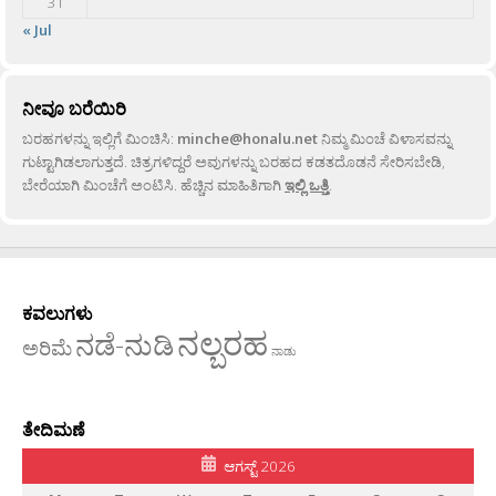
31
« Jul
ನೀವೂ ಬರೆಯಿರಿ
ಬರಹಗಳನ್ನು ಇಲ್ಲಿಗೆ ಮಿಂಚಿಸಿ:
minche@honalu.net
ನಿಮ್ಮ ಮಿಂಚೆ ವಿಳಾಸವನ್ನು
ಗುಟ್ಟಾಗಿಡಲಾಗುತ್ತದೆ. ಚಿತ್ರಗಳಿದ್ದರೆ ಅವುಗಳನ್ನು ಬರಹದ ಕಡತದೊಡನೆ ಸೇರಿಸಬೇಡಿ,
ಬೇರೆಯಾಗಿ ಮಿಂಚೆಗೆ ಅಂಟಿಸಿ. ಹೆಚ್ಚಿನ ಮಾಹಿತಿಗಾಗಿ
ಇಲ್ಲಿ ಒತ್ತಿ
.
ಕವಲುಗಳು
ನಲ್ಬರಹ
ನಡೆ-ನುಡಿ
ಅರಿಮೆ
ನಾಡು
ತೇದಿಮಣೆ
ಆಗಸ್ಟ್ 2026