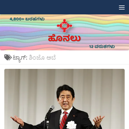
Skip to content
ಟ್ಯಾಗ್:
ಶಿಂಜೊ ಅಬೆ