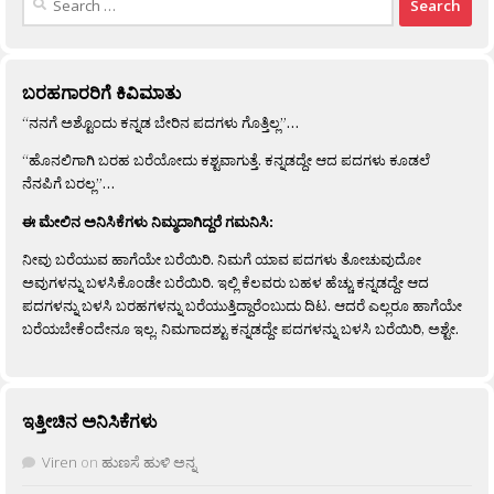
for:
ಬರಹಗಾರರಿಗೆ ಕಿವಿಮಾತು
“ನನಗೆ ಅಶ್ಟೊಂದು ಕನ್ನಡ ಬೇರಿನ ಪದಗಳು ಗೊತ್ತಿಲ್ಲ”…
“ಹೊನಲಿಗಾಗಿ ಬರಹ ಬರೆಯೋದು ಕಶ್ಟವಾಗುತ್ತೆ. ಕನ್ನಡದ್ದೇ ಆದ ಪದಗಳು ಕೂಡಲೆ
ನೆನಪಿಗೆ ಬರಲ್ಲ”…
ಈ ಮೇಲಿನ ಅನಿಸಿಕೆಗಳು ನಿಮ್ಮದಾಗಿದ್ದರೆ ಗಮನಿಸಿ:
ನೀವು ಬರೆಯುವ ಹಾಗೆಯೇ ಬರೆಯಿರಿ. ನಿಮಗೆ ಯಾವ ಪದಗಳು ತೋಚುವುದೋ
ಅವುಗಳನ್ನು ಬಳಸಿಕೊಂಡೇ ಬರೆಯಿರಿ. ಇಲ್ಲಿ ಕೆಲವರು ಬಹಳ ಹೆಚ್ಚು ಕನ್ನಡದ್ದೇ ಆದ
ಪದಗಳನ್ನು ಬಳಸಿ ಬರಹಗಳನ್ನು ಬರೆಯುತ್ತಿದ್ದಾರೆಂಬುದು ದಿಟ. ಆದರೆ ಎಲ್ಲರೂ ಹಾಗೆಯೇ
ಬರೆಯಬೇಕೆಂದೇನೂ ಇಲ್ಲ. ನಿಮಗಾದಶ್ಟು ಕನ್ನಡದ್ದೇ ಪದಗಳನ್ನು ಬಳಸಿ ಬರೆಯಿರಿ, ಅಶ್ಟೇ.
ಇತ್ತೀಚಿನ ಅನಿಸಿಕೆಗಳು
Viren
on
ಹುಣಸೆ ಹುಳಿ ಅನ್ನ