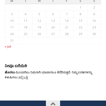
M
T
W
T
F
S
S
1
2
3
4
5
6
7
8
9
10
11
12
13
14
15
16
17
18
19
20
21
22
23
24
25
26
27
28
29
30
31
« Jul
ನೀವೂ ಬರೆಯಿರಿ
ಹೊನಲು
ಮಿಂಬಾಗಿಲು ನಿಮಗಾಗಿ ಯಾವಾಗಲೂ ತೆರೆದಿರುತ್ತದೆ. ನಿಮ್ಮ ಬರಹಗಳನ್ನು
ಕಳುಹಿಸಲು
ಇಲ್ಲಿ ಒತ್ತಿ
.