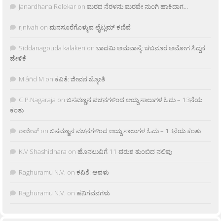
Janardhana Relekar
on
ಮರದ ನೆರಳನು ಮರವೇ ನುಂಗಿ ಹಾಕಿದಾಗ…
rjnivah
on
ಮನಸೂರೆಗೊಳ್ಳುವ ಲೈಟ್ಲಮ್ ಕಣಿವೆ
Siddanagouda kalakeri
on
ಬಾದಮಿ ಅಮವಾಸ್ಯೆ: ಚಬನೂರ ಅಮೋಗ ಸಿದ್ದನ
ಹೇಳಿಕೆ
M âñd M
on
ಕವಿತೆ: ಜೀವನ ಜ್ಯೋತಿ
C.P.Nagaraja
on
ಬಸವಣ್ಣನ ವಚನಗಳಿಂದ ಆಯ್ದ ಸಾಲುಗಳ ಓದು – 13ನೆಯ
ಕಂತು
ರಾಜೀವ್
on
ಬಸವಣ್ಣನ ವಚನಗಳಿಂದ ಆಯ್ದ ಸಾಲುಗಳ ಓದು – 13ನೆಯ ಕಂತು
K.V Shashidhara
on
ಹೊನಲುವಿಗೆ 11 ವರುಶ ತುಂಬಿದ ನಲಿವು
Raghuramu N.V.
on
ಕವಿತೆ: ಅವಳು
Raghuramu N.V.
on
ಹನಿಗವನಗಳು