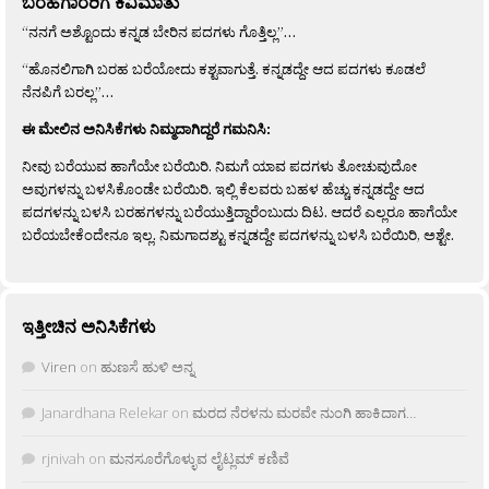
ಬರಹಗಾರರಿಗೆ ಕಿವಿಮಾತು
“ನನಗೆ ಅಶ್ಟೊಂದು ಕನ್ನಡ ಬೇರಿನ ಪದಗಳು ಗೊತ್ತಿಲ್ಲ”…
“ಹೊನಲಿಗಾಗಿ ಬರಹ ಬರೆಯೋದು ಕಶ್ಟವಾಗುತ್ತೆ. ಕನ್ನಡದ್ದೇ ಆದ ಪದಗಳು ಕೂಡಲೆ
ನೆನಪಿಗೆ ಬರಲ್ಲ”…
ಈ ಮೇಲಿನ ಅನಿಸಿಕೆಗಳು ನಿಮ್ಮದಾಗಿದ್ದರೆ ಗಮನಿಸಿ:
ನೀವು ಬರೆಯುವ ಹಾಗೆಯೇ ಬರೆಯಿರಿ. ನಿಮಗೆ ಯಾವ ಪದಗಳು ತೋಚುವುದೋ
ಅವುಗಳನ್ನು ಬಳಸಿಕೊಂಡೇ ಬರೆಯಿರಿ. ಇಲ್ಲಿ ಕೆಲವರು ಬಹಳ ಹೆಚ್ಚು ಕನ್ನಡದ್ದೇ ಆದ
ಪದಗಳನ್ನು ಬಳಸಿ ಬರಹಗಳನ್ನು ಬರೆಯುತ್ತಿದ್ದಾರೆಂಬುದು ದಿಟ. ಆದರೆ ಎಲ್ಲರೂ ಹಾಗೆಯೇ
ಬರೆಯಬೇಕೆಂದೇನೂ ಇಲ್ಲ. ನಿಮಗಾದಶ್ಟು ಕನ್ನಡದ್ದೇ ಪದಗಳನ್ನು ಬಳಸಿ ಬರೆಯಿರಿ, ಅಶ್ಟೇ.
ಇತ್ತೀಚಿನ ಅನಿಸಿಕೆಗಳು
Viren
on
ಹುಣಸೆ ಹುಳಿ ಅನ್ನ
Janardhana Relekar
on
ಮರದ ನೆರಳನು ಮರವೇ ನುಂಗಿ ಹಾಕಿದಾಗ…
rjnivah
on
ಮನಸೂರೆಗೊಳ್ಳುವ ಲೈಟ್ಲಮ್ ಕಣಿವೆ