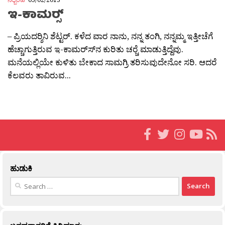
ಇ-ಕಾಮರ‍್ಸ್
– ಪ್ರಿಯದರ‍್ಶಿನಿ ಶೆಟ್ಟರ್. ಕಳೆದ ವಾರ ನಾನು, ನನ್ನ ತಂಗಿ, ನನ್ನಮ್ಮ ಇತ್ತೀಚೆಗೆ
ಹೆಚ್ಚಾಗುತ್ತಿರುವ ಇ-ಕಾಮರ‍್ಸ್‍ನ ಕುರಿತು ಚರ‍್ಚೆ ಮಾಡುತ್ತಿದ್ದೆವು.
ಮನೆಯಲ್ಲಿಯೇ ಕುಳಿತು ಬೇಕಾದ ಸಾಮಗ್ರಿ ತರಿಸುವುದೇನೋ ಸರಿ. ಆದರೆ
ಕೆಲವರು ತಾವಿರುವ...
ಹುಡುಕಿ
Search
for: