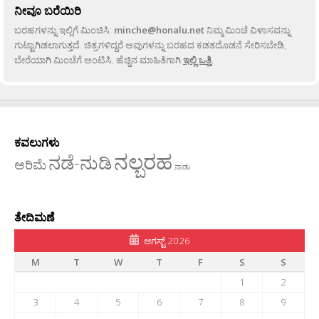
ನೀವೂ ಬರೆಯಿರಿ
ಬರಹಗಳನ್ನು ಇಲ್ಲಿಗೆ ಮಿಂಚಿಸಿ:
minche@honalu.net
ನಿಮ್ಮ ಮಿಂಚೆ ವಿಳಾಸವನ್ನು
ಗುಟ್ಟಾಗಿಡಲಾಗುತ್ತದೆ. ಚಿತ್ರಗಳಿದ್ದರೆ ಅವುಗಳನ್ನು ಬರಹದ ಕಡತದೊಡನೆ ಸೇರಿಸಬೇಡಿ,
ಬೇರೆಯಾಗಿ ಮಿಂಚೆಗೆ ಅಂಟಿಸಿ. ಹೆಚ್ಚಿನ ಮಾಹಿತಿಗಾಗಿ
ಇಲ್ಲಿ ಒತ್ತಿ
.
ಕವಲುಗಳು
ನಲ್ಬರಹ
ನಡೆ-ನುಡಿ
ಅರಿಮೆ
ನಾಡು
ತೇದಿಮಣೆ
ಆಗಸ್ಟ್ 2026
M
T
W
T
F
S
S
1
2
3
4
5
6
7
8
9