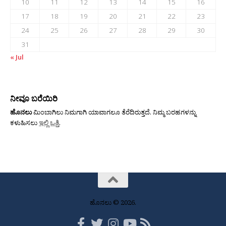
10
11
12
13
14
15
16
17
18
19
20
21
22
23
24
25
26
27
28
29
30
31
« Jul
ನೀವೂ ಬರೆಯಿರಿ
ಹೊನಲು
ಮಿಂಬಾಗಿಲು ನಿಮಗಾಗಿ ಯಾವಾಗಲೂ ತೆರೆದಿರುತ್ತದೆ. ನಿಮ್ಮ ಬರಹಗಳನ್ನು
ಕಳುಹಿಸಲು
ಇಲ್ಲಿ ಒತ್ತಿ
.
ಹೊನಲು © 2026.