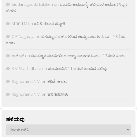
Siddanagouda kalakeri
on
ಬಾದಮಿ ಅಮವಾಸ್ಯೆ: ಚಬನೂರ ಅಮೋಗ ಸಿದ್ದನ
ಹೇಳಿಕೆ
M âñd M
on
ಕವಿತೆ: ಜೀವನ ಜ್ಯೋತಿ
C.P.Nagaraja
on
ಬಸವಣ್ಣನ ವಚನಗಳಿಂದ ಆಯ್ದ ಸಾಲುಗಳ ಓದು – 13ನೆಯ
ಕಂತು
ರಾಜೀವ್
on
ಬಸವಣ್ಣನ ವಚನಗಳಿಂದ ಆಯ್ದ ಸಾಲುಗಳ ಓದು – 13ನೆಯ ಕಂತು
K.V Shashidhara
on
ಹೊನಲುವಿಗೆ 11 ವರುಶ ತುಂಬಿದ ನಲಿವು
Raghuramu N.V.
on
ಕವಿತೆ: ಅವಳು
Raghuramu N.V.
on
ಹನಿಗವನಗಳು
ಹಳೆಯವು
ಹಳೆಯವು