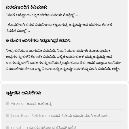
ಬರಹಗಾರರಿಗೆ ಕಿವಿಮಾತು
“ನನಗೆ ಅಶ್ಟೊಂದು ಕನ್ನಡ ಬೇರಿನ ಪದಗಳು ಗೊತ್ತಿಲ್ಲ”…
“ಹೊನಲಿಗಾಗಿ ಬರಹ ಬರೆಯೋದು ಕಶ್ಟವಾಗುತ್ತೆ. ಕನ್ನಡದ್ದೇ ಆದ ಪದಗಳು ಕೂಡಲೆ
ನೆನಪಿಗೆ ಬರಲ್ಲ”…
ಈ ಮೇಲಿನ ಅನಿಸಿಕೆಗಳು ನಿಮ್ಮದಾಗಿದ್ದರೆ ಗಮನಿಸಿ:
ನೀವು ಬರೆಯುವ ಹಾಗೆಯೇ ಬರೆಯಿರಿ. ನಿಮಗೆ ಯಾವ ಪದಗಳು ತೋಚುವುದೋ
ಅವುಗಳನ್ನು ಬಳಸಿಕೊಂಡೇ ಬರೆಯಿರಿ. ಇಲ್ಲಿ ಕೆಲವರು ಬಹಳ ಹೆಚ್ಚು ಕನ್ನಡದ್ದೇ ಆದ
ಪದಗಳನ್ನು ಬಳಸಿ ಬರಹಗಳನ್ನು ಬರೆಯುತ್ತಿದ್ದಾರೆಂಬುದು ದಿಟ. ಆದರೆ ಎಲ್ಲರೂ ಹಾಗೆಯೇ
ಬರೆಯಬೇಕೆಂದೇನೂ ಇಲ್ಲ. ನಿಮಗಾದಶ್ಟು ಕನ್ನಡದ್ದೇ ಪದಗಳನ್ನು ಬಳಸಿ ಬರೆಯಿರಿ, ಅಶ್ಟೇ.
ಇತ್ತೀಚಿನ ಅನಿಸಿಕೆಗಳು
Viren
on
ಹುಣಸೆ ಹುಳಿ ಅನ್ನ
Janardhana Relekar
on
ಮರದ ನೆರಳನು ಮರವೇ ನುಂಗಿ ಹಾಕಿದಾಗ…
rjnivah
on
ಮನಸೂರೆಗೊಳ್ಳುವ ಲೈಟ್ಲಮ್ ಕಣಿವೆ