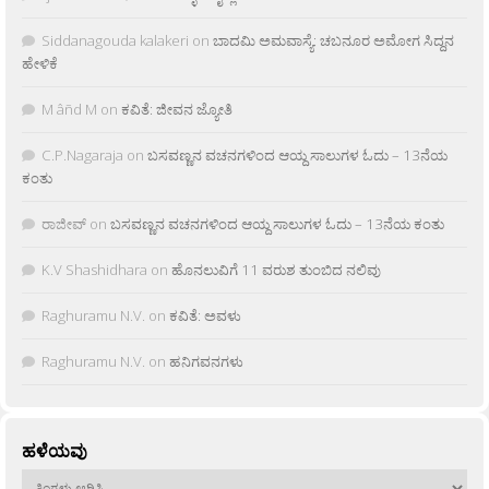
Siddanagouda kalakeri
on
ಬಾದಮಿ ಅಮವಾಸ್ಯೆ: ಚಬನೂರ ಅಮೋಗ ಸಿದ್ದನ
ಹೇಳಿಕೆ
M âñd M
on
ಕವಿತೆ: ಜೀವನ ಜ್ಯೋತಿ
C.P.Nagaraja
on
ಬಸವಣ್ಣನ ವಚನಗಳಿಂದ ಆಯ್ದ ಸಾಲುಗಳ ಓದು – 13ನೆಯ
ಕಂತು
ರಾಜೀವ್
on
ಬಸವಣ್ಣನ ವಚನಗಳಿಂದ ಆಯ್ದ ಸಾಲುಗಳ ಓದು – 13ನೆಯ ಕಂತು
K.V Shashidhara
on
ಹೊನಲುವಿಗೆ 11 ವರುಶ ತುಂಬಿದ ನಲಿವು
Raghuramu N.V.
on
ಕವಿತೆ: ಅವಳು
Raghuramu N.V.
on
ಹನಿಗವನಗಳು
ಹಳೆಯವು
ಹಳೆಯವು