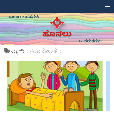
Skip to content
ಟ್ಯಾಗ್:
:: ಸಚಿನ ಕೋಕಣೆ ::