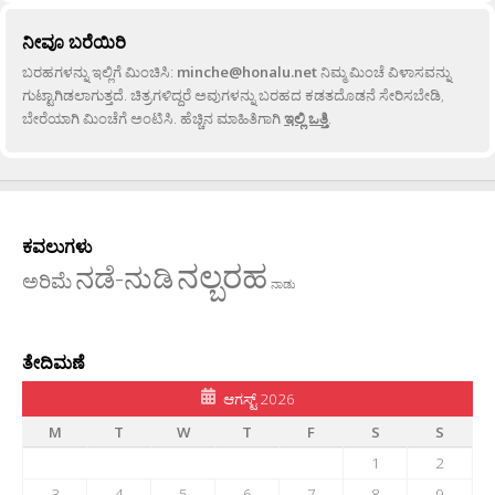
ನೀವೂ ಬರೆಯಿರಿ
ಬರಹಗಳನ್ನು ಇಲ್ಲಿಗೆ ಮಿಂಚಿಸಿ:
minche@honalu.net
ನಿಮ್ಮ ಮಿಂಚೆ ವಿಳಾಸವನ್ನು
ಗುಟ್ಟಾಗಿಡಲಾಗುತ್ತದೆ. ಚಿತ್ರಗಳಿದ್ದರೆ ಅವುಗಳನ್ನು ಬರಹದ ಕಡತದೊಡನೆ ಸೇರಿಸಬೇಡಿ,
ಬೇರೆಯಾಗಿ ಮಿಂಚೆಗೆ ಅಂಟಿಸಿ. ಹೆಚ್ಚಿನ ಮಾಹಿತಿಗಾಗಿ
ಇಲ್ಲಿ ಒತ್ತಿ
.
ಕವಲುಗಳು
ನಲ್ಬರಹ
ನಡೆ-ನುಡಿ
ಅರಿಮೆ
ನಾಡು
ತೇದಿಮಣೆ
ಆಗಸ್ಟ್ 2026
M
T
W
T
F
S
S
1
2
3
4
5
6
7
8
9