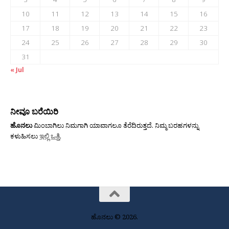
10
11
12
13
14
15
16
17
18
19
20
21
22
23
24
25
26
27
28
29
30
31
« Jul
ನೀವೂ ಬರೆಯಿರಿ
ಹೊನಲು
ಮಿಂಬಾಗಿಲು ನಿಮಗಾಗಿ ಯಾವಾಗಲೂ ತೆರೆದಿರುತ್ತದೆ. ನಿಮ್ಮ ಬರಹಗಳನ್ನು
ಕಳುಹಿಸಲು
ಇಲ್ಲಿ ಒತ್ತಿ
.
ಹೊನಲು © 2026.