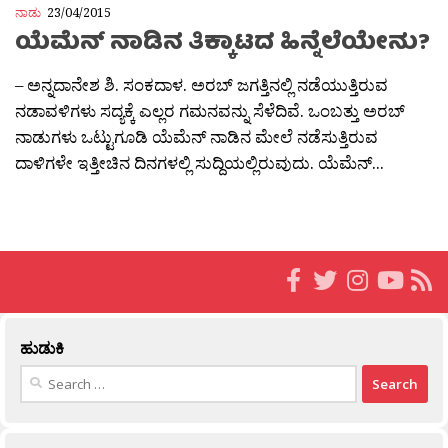
ನಾಡು
23/04/2015
ಯೆಮೆನ್ ನಾಡಿನ ತಿಕ್ಕಾಟದ ಹಿನ್ನೆಲೆಯೇನು?
– ಅನ್ನದಾನೇಶ ಶಿ. ಸಂಕದಾಳ. ಅರಬ್ ಜಗತ್ತಿನಲ್ಲಿ ನಡೆಯುತ್ತಿರುವ
ನಡಾವಳಿಗಳು ಸದ್ಯಕ್ಕೆ ಎಲ್ಲರ ಗಮನವನ್ನು ಸೆಳೆದಿವೆ. ಒಂಬತ್ತು ಅರಬ್
ನಾಡುಗಳು ಒಟ್ಟುಗೂಡಿ ಯೆಮೆನ್ ನಾಡಿನ ಮೇಲೆ ನಡೆಸುತ್ತಿರುವ
ದಾಳಿಗಳೇ ಇತ್ತೀಚಿನ ದಿನಗಳಲ್ಲಿ ಸುದ್ದಿಯಲ್ಲಿರುವುದು. ಯೆಮೆನ್...
ಹುಡುಕಿ
Search
for: