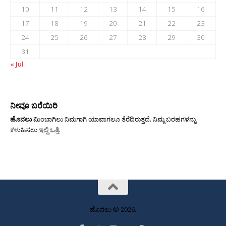
10
11
12
13
14
15
16
17
18
19
20
21
22
23
24
25
26
27
28
29
30
31
« Jul
ನೀವೂ ಬರೆಯಿರಿ
ಹೊನಲು
ಮಿಂಬಾಗಿಲು ನಿಮಗಾಗಿ ಯಾವಾಗಲೂ ತೆರೆದಿರುತ್ತದೆ. ನಿಮ್ಮ ಬರಹಗಳನ್ನು
ಕಳುಹಿಸಲು
ಇಲ್ಲಿ ಒತ್ತಿ
.
ಹೊನಲು © 2026.