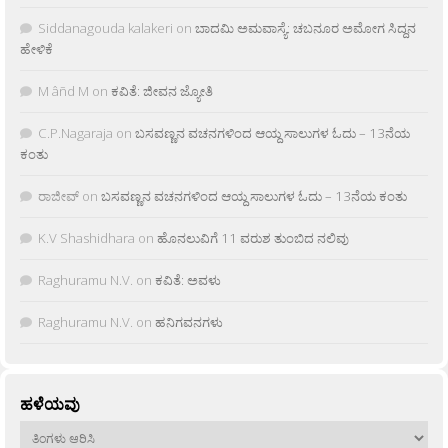
Siddanagouda kalakeri
on
ಬಾದಮಿ ಅಮವಾಸ್ಯೆ: ಚಬನೂರ ಅಮೋಗ ಸಿದ್ದನ
ಹೇಳಿಕೆ
M âñd M
on
ಕವಿತೆ: ಜೀವನ ಜ್ಯೋತಿ
C.P.Nagaraja
on
ಬಸವಣ್ಣನ ವಚನಗಳಿಂದ ಆಯ್ದ ಸಾಲುಗಳ ಓದು – 13ನೆಯ
ಕಂತು
ರಾಜೀವ್
on
ಬಸವಣ್ಣನ ವಚನಗಳಿಂದ ಆಯ್ದ ಸಾಲುಗಳ ಓದು – 13ನೆಯ ಕಂತು
K.V Shashidhara
on
ಹೊನಲುವಿಗೆ 11 ವರುಶ ತುಂಬಿದ ನಲಿವು
Raghuramu N.V.
on
ಕವಿತೆ: ಅವಳು
Raghuramu N.V.
on
ಹನಿಗವನಗಳು
ಹಳೆಯವು
ಹಳೆಯವು