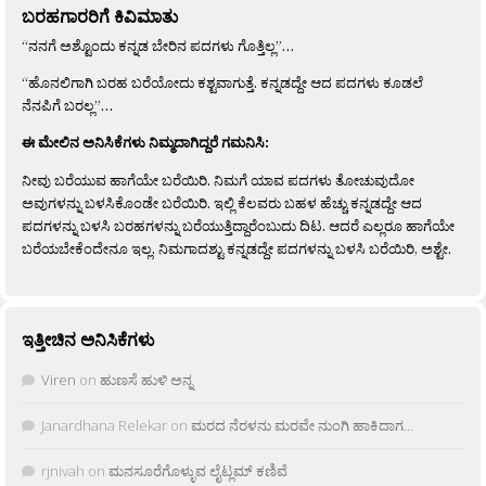
ಬರಹಗಾರರಿಗೆ ಕಿವಿಮಾತು
“ನನಗೆ ಅಶ್ಟೊಂದು ಕನ್ನಡ ಬೇರಿನ ಪದಗಳು ಗೊತ್ತಿಲ್ಲ”…
“ಹೊನಲಿಗಾಗಿ ಬರಹ ಬರೆಯೋದು ಕಶ್ಟವಾಗುತ್ತೆ. ಕನ್ನಡದ್ದೇ ಆದ ಪದಗಳು ಕೂಡಲೆ
ನೆನಪಿಗೆ ಬರಲ್ಲ”…
ಈ ಮೇಲಿನ ಅನಿಸಿಕೆಗಳು ನಿಮ್ಮದಾಗಿದ್ದರೆ ಗಮನಿಸಿ:
ನೀವು ಬರೆಯುವ ಹಾಗೆಯೇ ಬರೆಯಿರಿ. ನಿಮಗೆ ಯಾವ ಪದಗಳು ತೋಚುವುದೋ
ಅವುಗಳನ್ನು ಬಳಸಿಕೊಂಡೇ ಬರೆಯಿರಿ. ಇಲ್ಲಿ ಕೆಲವರು ಬಹಳ ಹೆಚ್ಚು ಕನ್ನಡದ್ದೇ ಆದ
ಪದಗಳನ್ನು ಬಳಸಿ ಬರಹಗಳನ್ನು ಬರೆಯುತ್ತಿದ್ದಾರೆಂಬುದು ದಿಟ. ಆದರೆ ಎಲ್ಲರೂ ಹಾಗೆಯೇ
ಬರೆಯಬೇಕೆಂದೇನೂ ಇಲ್ಲ. ನಿಮಗಾದಶ್ಟು ಕನ್ನಡದ್ದೇ ಪದಗಳನ್ನು ಬಳಸಿ ಬರೆಯಿರಿ, ಅಶ್ಟೇ.
ಇತ್ತೀಚಿನ ಅನಿಸಿಕೆಗಳು
Viren
on
ಹುಣಸೆ ಹುಳಿ ಅನ್ನ
Janardhana Relekar
on
ಮರದ ನೆರಳನು ಮರವೇ ನುಂಗಿ ಹಾಕಿದಾಗ…
rjnivah
on
ಮನಸೂರೆಗೊಳ್ಳುವ ಲೈಟ್ಲಮ್ ಕಣಿವೆ