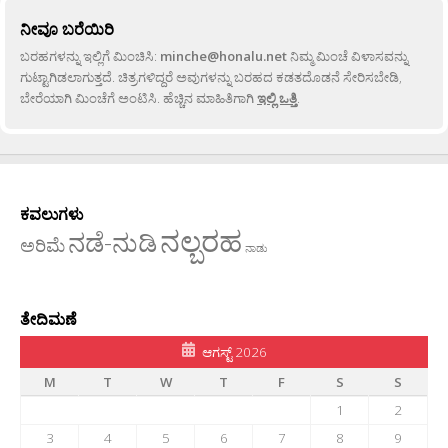
ನೀವೂ ಬರೆಯಿರಿ
ಬರಹಗಳನ್ನು ಇಲ್ಲಿಗೆ ಮಿಂಚಿಸಿ:
minche@honalu.net
ನಿಮ್ಮ ಮಿಂಚೆ ವಿಳಾಸವನ್ನು
ಗುಟ್ಟಾಗಿಡಲಾಗುತ್ತದೆ. ಚಿತ್ರಗಳಿದ್ದರೆ ಅವುಗಳನ್ನು ಬರಹದ ಕಡತದೊಡನೆ ಸೇರಿಸಬೇಡಿ,
ಬೇರೆಯಾಗಿ ಮಿಂಚೆಗೆ ಅಂಟಿಸಿ. ಹೆಚ್ಚಿನ ಮಾಹಿತಿಗಾಗಿ
ಇಲ್ಲಿ ಒತ್ತಿ
.
ಕವಲುಗಳು
ನಲ್ಬರಹ
ನಡೆ-ನುಡಿ
ಅರಿಮೆ
ನಾಡು
ತೇದಿಮಣೆ
ಆಗಸ್ಟ್ 2026
M
T
W
T
F
S
S
1
2
3
4
5
6
7
8
9