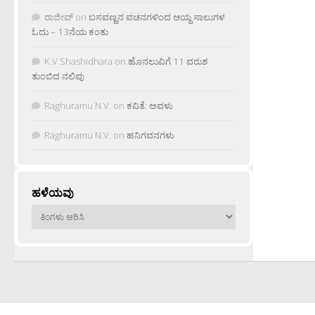
ರಾಜೀವ್
on
ಬಸವಣ್ಣನ ವಚನಗಳಿಂದ ಆಯ್ದ ಸಾಲುಗಳ
ಓದು – 13ನೆಯ ಕಂತು
K.V Shashidhara
on
ಹೊನಲುವಿಗೆ 11 ವರುಶ
ತುಂಬಿದ ನಲಿವು
Raghuramu N.V.
on
ಕವಿತೆ: ಅವಳು
Raghuramu N.V.
on
ಹನಿಗವನಗಳು
ಹಳೆಯವು
ಹಳೆಯವು