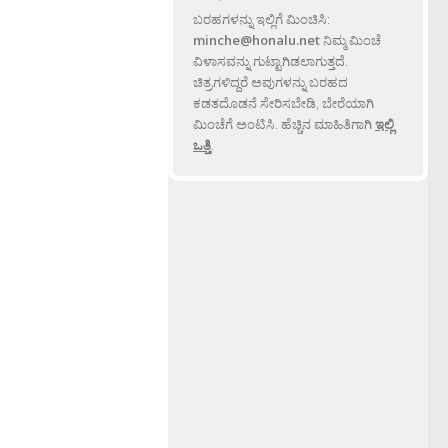
ಬರಹಗಳನ್ನು ಇಲ್ಲಿಗೆ ಮಿಂಚಿಸಿ:
minche@honalu.net
ನಿಮ್ಮ ಮಿಂಚೆ
ವಿಳಾಸವನ್ನು ಗುಟ್ಟಾಗಿಡಲಾಗುತ್ತದೆ.
ಚಿತ್ರಗಳಿದ್ದರೆ ಅವುಗಳನ್ನು ಬರಹದ
ಕಡತದೊಡನೆ ಸೇರಿಸಬೇಡಿ, ಬೇರೆಯಾಗಿ
ಮಿಂಚೆಗೆ ಅಂಟಿಸಿ. ಹೆಚ್ಚಿನ ಮಾಹಿತಿಗಾಗಿ
ಇಲ್ಲಿ
ಒತ್ತಿ
.