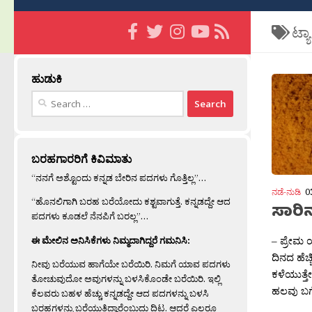
ಟ್ಯ
ಹುಡುಕಿ
Search
for:
ಬರಹಗಾರರಿಗೆ ಕಿವಿಮಾತು
“ನನಗೆ ಅಶ್ಟೊಂದು ಕನ್ನಡ ಬೇರಿನ ಪದಗಳು ಗೊತ್ತಿಲ್ಲ”…
ನಡೆ-ನುಡಿ
0
“ಹೊನಲಿಗಾಗಿ ಬರಹ ಬರೆಯೋದು ಕಶ್ಟವಾಗುತ್ತೆ. ಕನ್ನಡದ್ದೇ ಆದ
ಸಾರಿನ
ಪದಗಳು ಕೂಡಲೆ ನೆನಪಿಗೆ ಬರಲ್ಲ”…
– ಪ್ರೇಮ 
ಈ ಮೇಲಿನ ಅನಿಸಿಕೆಗಳು ನಿಮ್ಮದಾಗಿದ್ದರೆ ಗಮನಿಸಿ:
ದಿನದ ಹೆ
ನೀವು ಬರೆಯುವ ಹಾಗೆಯೇ ಬರೆಯಿರಿ. ನಿಮಗೆ ಯಾವ ಪದಗಳು
ಕಳೆಯುತ್ತೇ
ತೋಚುವುದೋ ಅವುಗಳನ್ನು ಬಳಸಿಕೊಂಡೇ ಬರೆಯಿರಿ. ಇಲ್ಲಿ
ಹಲವು ಬಗೆ
ಕೆಲವರು ಬಹಳ ಹೆಚ್ಚು ಕನ್ನಡದ್ದೇ ಆದ ಪದಗಳನ್ನು ಬಳಸಿ
ಬರಹಗಳನ್ನು ಬರೆಯುತ್ತಿದ್ದಾರೆಂಬುದು ದಿಟ. ಆದರೆ ಎಲ್ಲರೂ