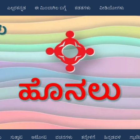
ಎಲ್ಲರಕನ್ನಡ
ಈ ಮಿಂಬಾಗಿಲ ಬಗ್ಗೆ
ಕಡತಗಳು
ವೀಡಿಯೋಗಳು
ು
ಸುತ್ತಾಟ
ಆಟೋಟ
ವಚನಗಳು
ತನ್ನೇಳಿಗೆ
ಹಿನ್ನಡವಳಿ
ಗ್ಯಾಜೆ