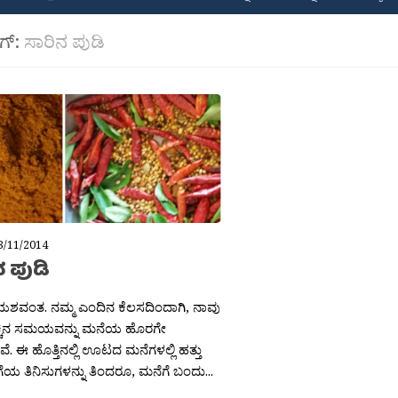
ಾಗ್:
ಸಾರಿನ ಪುಡಿ
3/11/2014
 ಪುಡಿ
ಯಶವಂತ. ನಮ್ಮ ಎಂದಿನ ಕೆಲಸದಿಂದಾಗಿ, ನಾವು
ಚ್ಚಿನ ಸಮಯವನ್ನು ಮನೆಯ ಹೊರಗೇ
ವೆ. ಈ ಹೊತ್ತಿನಲ್ಲಿ ಊಟದ ಮನೆಗಳಲ್ಲಿ ಹತ್ತು
ಯ ತಿನಿಸುಗಳನ್ನು ತಿಂದರೂ, ಮನೆಗೆ ಬಂದು...