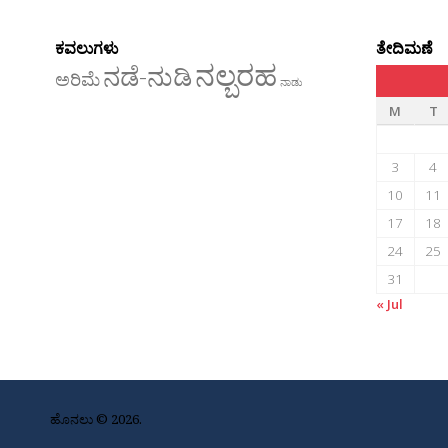
ಕವಲುಗಳು
ತೇದಿಮಣೆ
ನಲ್ಬರಹ
ನಡೆ-ನುಡಿ
ಅರಿಮೆ
ನಾಡು
M
T
3
4
10
11
17
18
24
25
31
« Jul
ಹೊನಲು © 2026.