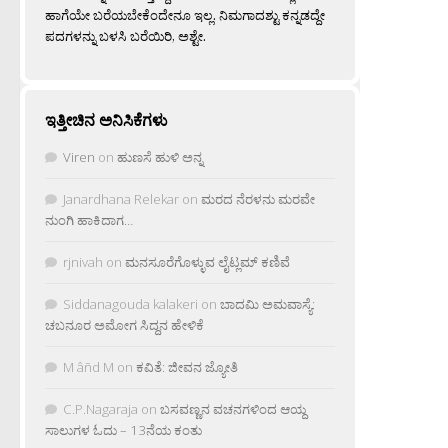
ಹಾಗೆಯೇ ಬರೆಯಬೇಕೆಂದೇನೂ ಇಲ್ಲ. ನಿಮಗಾದಶ್ಟು ಕನ್ನಡದ್ದೇ
ಪದಗಳನ್ನು ಬಳಸಿ ಬರೆಯಿರಿ, ಅಶ್ಟೇ.
ಇತ್ತೀಚಿನ ಅನಿಸಿಕೆಗಳು
Viren
on
ಹುಣಸೆ ಹುಳಿ ಅನ್ನ
Janardhana Relekar
on
ಮರದ ನೆರಳನು ಮರವೇ
ನುಂಗಿ ಹಾಕಿದಾಗ…
rjnivah
on
ಮನಸೂರೆಗೊಳ್ಳುವ ಲೈಟ್ಲಮ್ ಕಣಿವೆ
Siddanagouda kalakeri
on
ಬಾದಮಿ ಅಮವಾಸ್ಯೆ:
ಚಬನೂರ ಅಮೋಗ ಸಿದ್ದನ ಹೇಳಿಕೆ
M âñd M
on
ಕವಿತೆ: ಜೀವನ ಜ್ಯೋತಿ
C.P.Nagaraja
on
ಬಸವಣ್ಣನ ವಚನಗಳಿಂದ ಆಯ್ದ
ಸಾಲುಗಳ ಓದು – 13ನೆಯ ಕಂತು