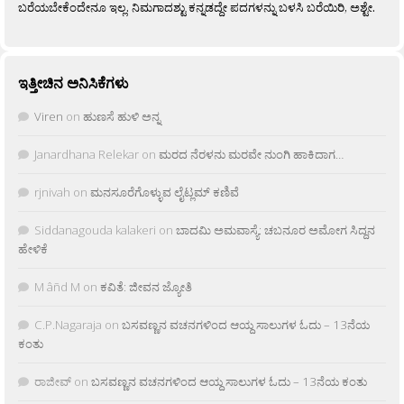
ಬರೆಯಬೇಕೆಂದೇನೂ ಇಲ್ಲ. ನಿಮಗಾದಶ್ಟು ಕನ್ನಡದ್ದೇ ಪದಗಳನ್ನು ಬಳಸಿ ಬರೆಯಿರಿ, ಅಶ್ಟೇ.
ಇತ್ತೀಚಿನ ಅನಿಸಿಕೆಗಳು
Viren
on
ಹುಣಸೆ ಹುಳಿ ಅನ್ನ
Janardhana Relekar
on
ಮರದ ನೆರಳನು ಮರವೇ ನುಂಗಿ ಹಾಕಿದಾಗ…
rjnivah
on
ಮನಸೂರೆಗೊಳ್ಳುವ ಲೈಟ್ಲಮ್ ಕಣಿವೆ
Siddanagouda kalakeri
on
ಬಾದಮಿ ಅಮವಾಸ್ಯೆ: ಚಬನೂರ ಅಮೋಗ ಸಿದ್ದನ
ಹೇಳಿಕೆ
M âñd M
on
ಕವಿತೆ: ಜೀವನ ಜ್ಯೋತಿ
C.P.Nagaraja
on
ಬಸವಣ್ಣನ ವಚನಗಳಿಂದ ಆಯ್ದ ಸಾಲುಗಳ ಓದು – 13ನೆಯ
ಕಂತು
ರಾಜೀವ್
on
ಬಸವಣ್ಣನ ವಚನಗಳಿಂದ ಆಯ್ದ ಸಾಲುಗಳ ಓದು – 13ನೆಯ ಕಂತು