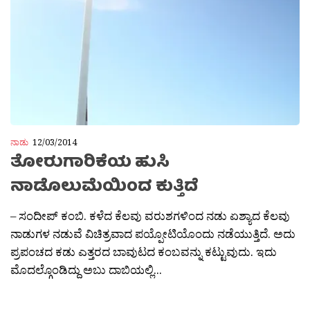
ನಾಡು
12/03/2014
ತೋರುಗಾರಿಕೆಯ ಹುಸಿ
ನಾಡೊಲುಮೆಯಿಂದ ಕುತ್ತಿದೆ
– ಸಂದೀಪ್ ಕಂಬಿ. ಕಳೆದ ಕೆಲವು ವರುಶಗಳಿಂದ ನಡು ಏಶ್ಯಾದ ಕೆಲವು
ನಾಡುಗಳ ನಡುವೆ ವಿಚಿತ್ರವಾದ ಪಯ್ಪೋಟಿಯೊಂದು ನಡೆಯುತ್ತಿದೆ. ಅದು
ಪ್ರಪಂಚದ ಕಡು ಎತ್ತರದ ಬಾವುಟದ ಕಂಬವನ್ನು ಕಟ್ಟುವುದು. ಇದು
ಮೊದಲ್ಗೊಂಡಿದ್ದು ಅಬು ದಾಬಿಯಲ್ಲಿ...