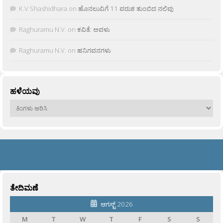
K.V Shashidhara
on
ಹೊನಲುವಿಗೆ 11 ವರುಶ ತುಂಬಿದ ನಲಿವು
Raghuramu N.V.
on
ಕವಿತೆ: ಅವಳು
Raghuramu N.V.
on
ಹನಿಗವನಗಳು
ಹಳೆಯವು
ಹಳೆಯವು
ತೇದಿಮಣೆ
ಆಗಸ್ಟ್ 2026
M
T
W
T
F
S
S