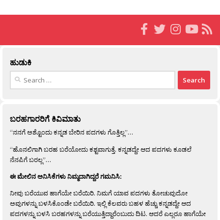
ಹುಡುಕಿ
Search
for:
ಬರಹಗಾರರಿಗೆ ಕಿವಿಮಾತು
“ನನಗೆ ಅಶ್ಟೊಂದು ಕನ್ನಡ ಬೇರಿನ ಪದಗಳು ಗೊತ್ತಿಲ್ಲ”…
“ಹೊನಲಿಗಾಗಿ ಬರಹ ಬರೆಯೋದು ಕಶ್ಟವಾಗುತ್ತೆ. ಕನ್ನಡದ್ದೇ ಆದ ಪದಗಳು ಕೂಡಲೆ
ನೆನಪಿಗೆ ಬರಲ್ಲ”…
ಈ ಮೇಲಿನ ಅನಿಸಿಕೆಗಳು ನಿಮ್ಮದಾಗಿದ್ದರೆ ಗಮನಿಸಿ:
ನೀವು ಬರೆಯುವ ಹಾಗೆಯೇ ಬರೆಯಿರಿ. ನಿಮಗೆ ಯಾವ ಪದಗಳು ತೋಚುವುದೋ
ಅವುಗಳನ್ನು ಬಳಸಿಕೊಂಡೇ ಬರೆಯಿರಿ. ಇಲ್ಲಿ ಕೆಲವರು ಬಹಳ ಹೆಚ್ಚು ಕನ್ನಡದ್ದೇ ಆದ
ಪದಗಳನ್ನು ಬಳಸಿ ಬರಹಗಳನ್ನು ಬರೆಯುತ್ತಿದ್ದಾರೆಂಬುದು ದಿಟ. ಆದರೆ ಎಲ್ಲರೂ ಹಾಗೆಯೇ