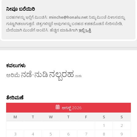
ನೀವೂ ಬರೆಯಿರಿ
ಬರಹಗಳನ್ನು ಇಲ್ಲಿಗೆ ಮಿಂಚಿಸಿ:
minche@honalu.net
ನಿಮ್ಮ ಮಿಂಚೆ ವಿಳಾಸವನ್ನು
ಗುಟ್ಟಾಗಿಡಲಾಗುತ್ತದೆ. ಚಿತ್ರಗಳಿದ್ದರೆ ಅವುಗಳನ್ನು ಬರಹದ ಕಡತದೊಡನೆ ಸೇರಿಸಬೇಡಿ,
ಬೇರೆಯಾಗಿ ಮಿಂಚೆಗೆ ಅಂಟಿಸಿ. ಹೆಚ್ಚಿನ ಮಾಹಿತಿಗಾಗಿ
ಇಲ್ಲಿ ಒತ್ತಿ
.
ಕವಲುಗಳು
ನಲ್ಬರಹ
ನಡೆ-ನುಡಿ
ಅರಿಮೆ
ನಾಡು
ತೇದಿಮಣೆ
ಆಗಸ್ಟ್ 2026
M
T
W
T
F
S
S
1
2
3
4
5
6
7
8
9