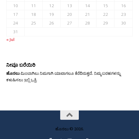
10
11
12
13
14
15
16
17
18
19
20
21
22
23
24
25
26
27
28
29
30
31
« Jul
ನೀವೂ ಬರೆಯಿರಿ
ಹೊನಲು
ಮಿಂಬಾಗಿಲು ನಿಮಗಾಗಿ ಯಾವಾಗಲೂ ತೆರೆದಿರುತ್ತದೆ. ನಿಮ್ಮ ಬರಹಗಳನ್ನು
ಕಳುಹಿಸಲು
ಇಲ್ಲಿ ಒತ್ತಿ
.
ಹೊನಲು © 2026.