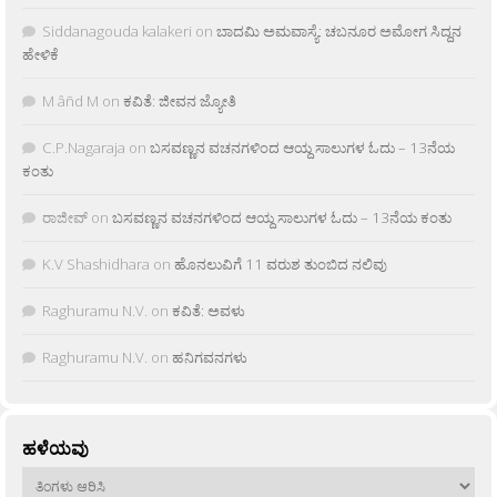
Siddanagouda kalakeri
on
ಬಾದಮಿ ಅಮವಾಸ್ಯೆ: ಚಬನೂರ ಅಮೋಗ ಸಿದ್ದನ
ಹೇಳಿಕೆ
M âñd M
on
ಕವಿತೆ: ಜೀವನ ಜ್ಯೋತಿ
C.P.Nagaraja
on
ಬಸವಣ್ಣನ ವಚನಗಳಿಂದ ಆಯ್ದ ಸಾಲುಗಳ ಓದು – 13ನೆಯ
ಕಂತು
ರಾಜೀವ್
on
ಬಸವಣ್ಣನ ವಚನಗಳಿಂದ ಆಯ್ದ ಸಾಲುಗಳ ಓದು – 13ನೆಯ ಕಂತು
K.V Shashidhara
on
ಹೊನಲುವಿಗೆ 11 ವರುಶ ತುಂಬಿದ ನಲಿವು
Raghuramu N.V.
on
ಕವಿತೆ: ಅವಳು
Raghuramu N.V.
on
ಹನಿಗವನಗಳು
ಹಳೆಯವು
ಹಳೆಯವು