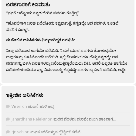
ಬರಹಗಾರರಿಗೆ ಕಿವಿಮಾತು
“ನನಗೆ ಅಶ್ಟೊಂದು ಕನ್ನಡ ಬೇರಿನ ಪದಗಳು ಗೊತ್ತಿಲ್ಲ”…
“ಹೊನಲಿಗಾಗಿ ಬರಹ ಬರೆಯೋದು ಕಶ್ಟವಾಗುತ್ತೆ. ಕನ್ನಡದ್ದೇ ಆದ ಪದಗಳು ಕೂಡಲೆ
ನೆನಪಿಗೆ ಬರಲ್ಲ”…
ಈ ಮೇಲಿನ ಅನಿಸಿಕೆಗಳು ನಿಮ್ಮದಾಗಿದ್ದರೆ ಗಮನಿಸಿ:
ನೀವು ಬರೆಯುವ ಹಾಗೆಯೇ ಬರೆಯಿರಿ. ನಿಮಗೆ ಯಾವ ಪದಗಳು ತೋಚುವುದೋ
ಅವುಗಳನ್ನು ಬಳಸಿಕೊಂಡೇ ಬರೆಯಿರಿ. ಇಲ್ಲಿ ಕೆಲವರು ಬಹಳ ಹೆಚ್ಚು ಕನ್ನಡದ್ದೇ ಆದ
ಪದಗಳನ್ನು ಬಳಸಿ ಬರಹಗಳನ್ನು ಬರೆಯುತ್ತಿದ್ದಾರೆಂಬುದು ದಿಟ. ಆದರೆ ಎಲ್ಲರೂ ಹಾಗೆಯೇ
ಬರೆಯಬೇಕೆಂದೇನೂ ಇಲ್ಲ. ನಿಮಗಾದಶ್ಟು ಕನ್ನಡದ್ದೇ ಪದಗಳನ್ನು ಬಳಸಿ ಬರೆಯಿರಿ, ಅಶ್ಟೇ.
ಇತ್ತೀಚಿನ ಅನಿಸಿಕೆಗಳು
Viren
on
ಹುಣಸೆ ಹುಳಿ ಅನ್ನ
Janardhana Relekar
on
ಮರದ ನೆರಳನು ಮರವೇ ನುಂಗಿ ಹಾಕಿದಾಗ…
rjnivah
on
ಮನಸೂರೆಗೊಳ್ಳುವ ಲೈಟ್ಲಮ್ ಕಣಿವೆ